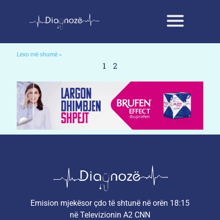
Lexo më shumë »
1
2
Emision mjekësor çdo të shtunë në orën 18:15
në Televizionin A2 CNN