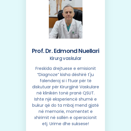
Prof. Dr. Edmond Nuellari
Kirurg vaskular
Freskida drejtuese e emisionit
“Diagnoze” kisha dëshirë t'ju
falenderoj si i ftuar për të
diskutuar për Kirurgjinë Vaskulare
në klinikën tonë pranë QSUT.
Ishte një eksperiencë shumë e
bukur që do ta mbaj mend gjatë
në memorie, momentet e
xhirimit në sallën e operacionit
etj. Urime dhe suksese!