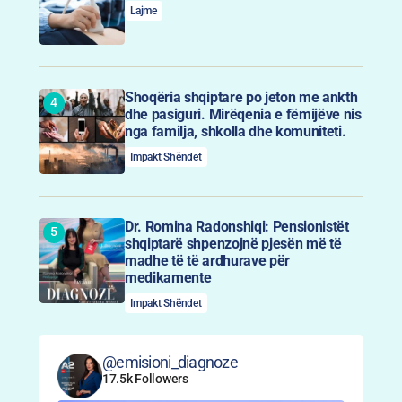
Lajme
Shoqëria shqiptare po jeton me ankth
dhe pasiguri. Mirëqenia e fëmijëve nis
nga familja, shkolla dhe komuniteti.
Impakt Shëndet
Dr. Romina Radonshiqi: Pensionistët
shqiptarë shpenzojnë pjesën më të
madhe të të ardhurave për
medikamente
Impakt Shëndet
@emisioni_diagnoze
17.5k Followers