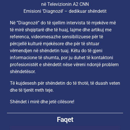
në Televizionin A2 CNN
Emisioni ‘Diagnozë’ – dedikuar shëndetit
Në “Diagnozë“ do të sjellim intervista të mjekëve më
të mirë shqiptarë dhe të huaj, lajme dhe artikuj me
referenca, videomesazhe sensibilizuese për të
përcjellë kulturë mjekësore dhe për të shtuar
vëmendjen në shëndetin tuaj. Këtu do të gjeni
informacione të shumta, por ju duhet të kontaktoni
profesionistët e shëndetit nëse vëreni ndonjë problem
shëndetësor.
Të kujdesesh për shëndetin do të thotë, të duash veten
dhe të tjerët rreth teje.
Shëndet i mirë dhe jetë cilësore!
Faqet