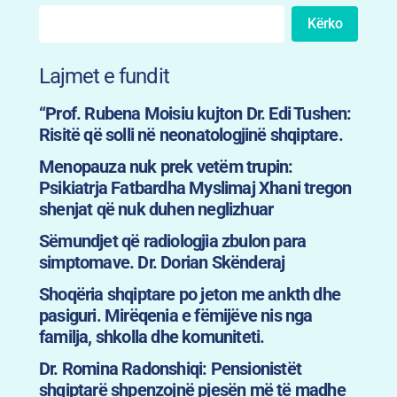
Kërko
Lajmet e fundit
“Prof. Rubena Moisiu kujton Dr. Edi Tushen:
Risitë që solli në neonatologjinë shqiptare.
Menopauza nuk prek vetëm trupin:
Psikiatrja Fatbardha Myslimaj Xhani tregon
shenjat që nuk duhen neglizhuar
Sëmundjet që radiologjia zbulon para
simptomave. Dr. Dorian Skënderaj
Shoqëria shqiptare po jeton me ankth dhe
pasiguri. Mirëqenia e fëmijëve nis nga
familja, shkolla dhe komuniteti.
Dr. Romina Radonshiqi: Pensionistët
shqiptarë shpenzojnë pjesën më të madhe