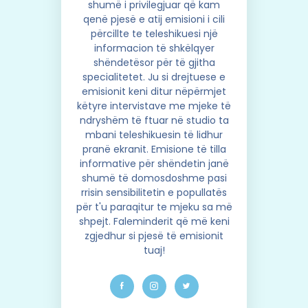
shumë i privilegjuar që kam
qenë pjesë e atij emisioni i cili
përcillte te teleshikuesi një
informacion të shkëlqyer
shëndetësor për të gjitha
specialitetet. Ju si drejtuese e
emisionit keni ditur nëpërmjet
këtyre intervistave me mjeke të
ndryshëm të ftuar në studio ta
mbani teleshikuesin të lidhur
pranë ekranit. Emisione të tilla
informative për shëndetin janë
shumë të domosdoshme pasi
rrisin sensibilitetin e popullatës
për t'u paraqitur te mjeku sa më
shpejt. Faleminderit që më keni
zgjedhur si pjesë të emisionit
tuaj!