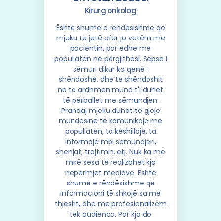
Kirurg onkolog
Është shumë e rëndësishme që
mjeku të jetë afër jo vetëm me
pacientin, por edhe më
popullatën në përgjithësi. Sepse i
sëmuri dikur ka qenë i
shëndoshë, dhe të shëndoshit
në të ardhmen mund t'i duhet
të përballet me sëmundjen.
Prandaj mjeku duhet të gjejë
mundësinë të komunikojë me
popullatën, ta këshillojë, ta
informojë mbi sëmundjen,
shenjat, trajtimin..etj. Nuk ka më
mirë sesa të realizohet kjo
nëpërmjet mediave. Është
shumë e rëndësishme që
informacioni të shkojë sa më
thjesht, dhe me profesionalizëm
tek audienca. Por kjo do