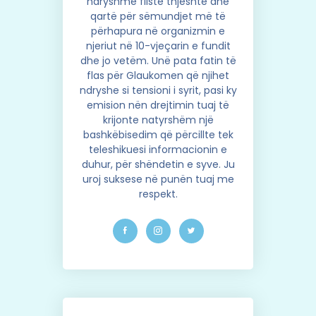
ndryshme fliste thjeshtë dhe
qartë për sëmundjet më të
përhapura në organizmin e
njeriut në 10-vjeçarin e fundit
dhe jo vetëm. Unë pata fatin të
flas për Glaukomen që njihet
ndryshe si tensioni i syrit, pasi ky
emision nën drejtimin tuaj të
krijonte natyrshëm një
bashkëbisedim që përcillte tek
teleshikuesi informacionin e
duhur, për shëndetin e syve. Ju
uroj suksese në punën tuaj me
respekt.