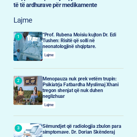
të të ardhurave për medikamente
Lajme
“Prof. Rubena Moisiu kujton Dr. Edi
Tushen: Risitë që solli në
neonatologjinë shqiptare.
Lajme
Menopauza nuk prek vetëm trupin:
Psikiatrja Fatbardha Myslimaj Xhani
tregon shenjat që nuk duhen
neglizhuar
Lajme
Sëmundjet që radiologjia zbulon para
simptomave. Dr. Dorian Skënderaj