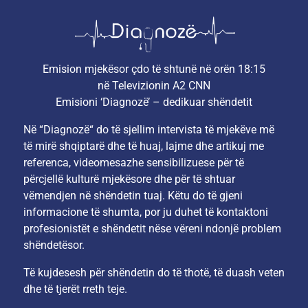
Emision mjekësor çdo të shtunë në orën 18:15
në Televizionin A2 CNN
Emisioni ‘Diagnozë’ – dedikuar shëndetit
Në “Diagnozë“ do të sjellim intervista të mjekëve më
të mirë shqiptarë dhe të huaj, lajme dhe artikuj me
referenca, videomesazhe sensibilizuese për të
përcjellë kulturë mjekësore dhe për të shtuar
vëmendjen në shëndetin tuaj. Këtu do të gjeni
informacione të shumta, por ju duhet të kontaktoni
profesionistët e shëndetit nëse vëreni ndonjë problem
shëndetësor.
Të kujdesesh për shëndetin do të thotë, të duash veten
dhe të tjerët rreth teje.