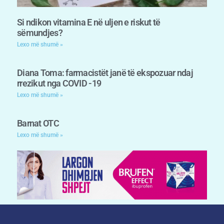
Si ndikon vitamina E në uljen e riskut të
sëmundjes?
Lexo më shumë »
Diana Toma: farmacistët janë të ekspozuar ndaj
rrezikut nga COVID -19
Lexo më shumë »
Barnat OTC
Lexo më shumë »