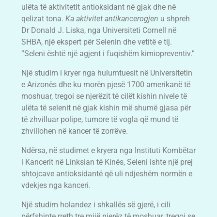
ulëta të aktivitetit antioksidant në gjak dhe në
qelizat tona.
Ka aktivitet antikancerogjen
u shpreh
Dr Donald J. Liska, nga Universiteti Cornell në
SHBA, një ekspert për Selenin dhe vetitë e tij.
“Seleni është një agjent i fuqishëm kimiopreventiv.”
Një studim i kryer nga hulumtuesit në Universitetin
e Arizonës dhe ku morën pjesë 1700 amerikanë të
moshuar, tregoi se njerëzit të cilët kishin nivele të
ulëta të selenit në gjak kishin më shumë gjasa për
të zhvilluar polipe, tumore të vogla që mund të
zhvillohen në kancer të zorrëve.
Ndërsa, në studimet e kryera nga Instituti Kombëtar
i Kancerit në Linksian të Kinës, Seleni ishte një prej
shtojcave antioksidantë që uli ndjeshëm normën e
vdekjes nga kanceri.
Një studim holandez i shkallës së gjerë, i cili
përfshinte rreth tre mijë njerëz të moshuar, tregoi se