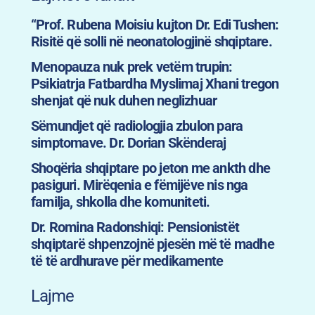
“Prof. Rubena Moisiu kujton Dr. Edi Tushen:
Risitë që solli në neonatologjinë shqiptare.
Menopauza nuk prek vetëm trupin:
Psikiatrja Fatbardha Myslimaj Xhani tregon
shenjat që nuk duhen neglizhuar
Sëmundjet që radiologjia zbulon para
simptomave. Dr. Dorian Skënderaj
Shoqëria shqiptare po jeton me ankth dhe
pasiguri. Mirëqenia e fëmijëve nis nga
familja, shkolla dhe komuniteti.
Dr. Romina Radonshiqi: Pensionistët
shqiptarë shpenzojnë pjesën më të madhe
të të ardhurave për medikamente
Lajme