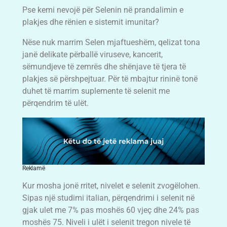
Pse kemi nevojë për Selenin në prandalimin e
plakjes dhe rënien e sistemit imunitar?
Nëse nuk marrim Selen mjaftueshëm, qelizat tona
janë delikate përballë viruseve, kancerit,
sëmundjeve të zemrës dhe shënjave të tjera të
plakjes së përshpejtuar. Për të mbajtur rininë tonë
duhet të marrim suplemente të selenit me
përqendrim të ulët.
Reklamë
Kur mosha jonë rritet, nivelet e selenit zvogëlohen.
Sipas një studimi italian, përqendrimi i selenit në
gjak ulet me 7% pas moshës 60 vjeç dhe 24% pas
moshës 75. Niveli i ulët i selenit tregon nivele të