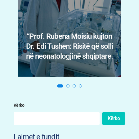
Menopauza nuk prek vetëm
trupin: Psikiatrja Fatbardha
n
Myslimaj Xhani tregon
i
shenjat që nuk duhen
.
neglizhuar
Kërko
Kërko
Lajmet e fundit