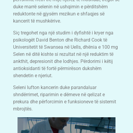
duke marrë selenin në ushqimin e përditshëm
reduktonte në gjysëm rrezikun e shfaqjes së
kancerit të mushkërive.
Siç tregohet nga një studim i dyfishtë i kryer nga
psikologët David Benton dhe Richard Cook të
Universitetit të Swansea në Uells, dhënia e 100 mg
Selen në ditë kishte si rezultat në një reduktim të
ankthit, depresionit dhe lodhjes. Përdorimi i këtij
antioksidanti të fortë përmirëson dukshëm
shendetin e njeriut.
Seleni lufton kancerin duke parandaluar
shndërrimet, riparimin e dëmeve në qelizat e
prekura dhe përforcimin e funksioneve të sistemit
mbrojtës.