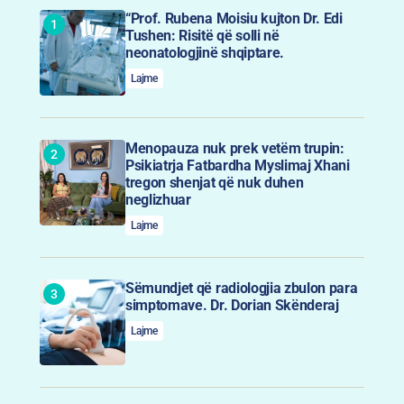
“Prof. Rubena Moisiu kujton Dr. Edi
Tushen: Risitë që solli në
neonatologjinë shqiptare.
Lajme
Menopauza nuk prek vetëm trupin:
Psikiatrja Fatbardha Myslimaj Xhani
tregon shenjat që nuk duhen
neglizhuar
Lajme
Sëmundjet që radiologjia zbulon para
simptomave. Dr. Dorian Skënderaj
Lajme