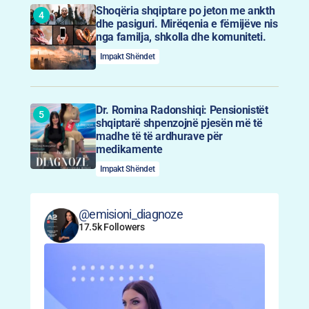
Shoqëria shqiptare po jeton me ankth
dhe pasiguri. Mirëqenia e fëmijëve nis
nga familja, shkolla dhe komuniteti.
Impakt Shëndet
Dr. Romina Radonshiqi: Pensionistët
shqiptarë shpenzojnë pjesën më të
madhe të të ardhurave për
medikamente
Impakt Shëndet
@emisioni_diagnoze
17.5k Followers