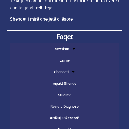
Të kujdesesh për shëndetin do të thotë, të duash veten
dhe të tjerët rreth teje.
Shëndet i mirë dhe jetë cilësore!
Faqet
Intervista
Lajme
Shëndeti
Impakt Shëndet
Studime
Revista Diagnozë
Artikuj shkencorë