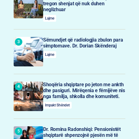
tregon shenjat që nuk duhen
neglizhuar
Lajme
Sëmundjet që radiologjia zbulon para
simptomave. Dr. Dorian Skënderaj
Lajme
Shoqëria shqiptare po jeton me ankth
dhe pasiguri. Mirëqenia e fëmijëve nis
nga familja, shkolla dhe komuniteti.
Impakt Shëndet
Dr. Romina Radonshiqi: Pensionistët
shqiptarë shpenzojnë pjesën më të