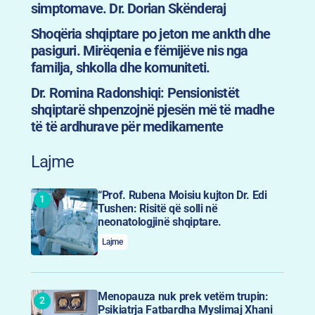
simptomave. Dr. Dorian Skënderaj
Shoqëria shqiptare po jeton me ankth dhe
pasiguri. Mirëqenia e fëmijëve nis nga
familja, shkolla dhe komuniteti.
Dr. Romina Radonshiqi: Pensionistët
shqiptarë shpenzojnë pjesën më të madhe
të të ardhurave për medikamente
Lajme
“Prof. Rubena Moisiu kujton Dr. Edi
Tushen: Risitë që solli në
neonatologjinë shqiptare.
Lajme
Menopauza nuk prek vetëm trupin:
Psikiatrja Fatbardha Myslimaj Xhani