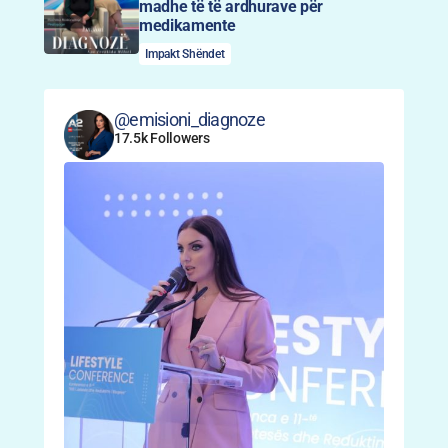
madhe të të ardhurave për
medikamente
Impakt Shëndet
@emisioni_diagnoze
17.5k Followers