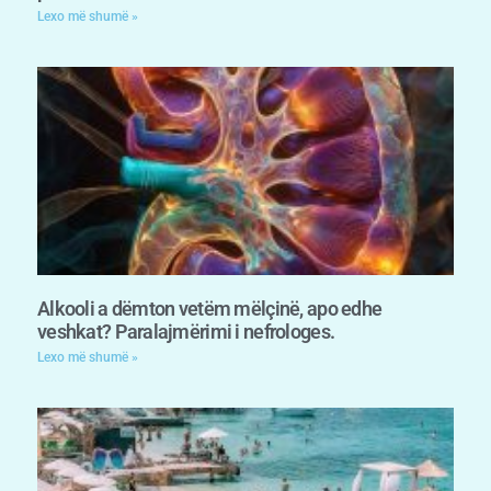
Lexo më shumë »
Alkooli a dëmton vetëm mëlçinë, apo edhe
veshkat? Paralajmërimi i nefrologes.
Lexo më shumë »