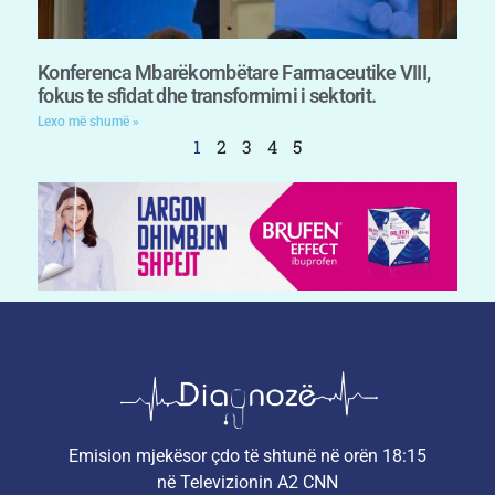
Konferenca Mbarëkombëtare Farmaceutike VIII,
fokus te sfidat dhe transformimi i sektorit.
Lexo më shumë »
1
2
3
4
5
Emision mjekësor çdo të shtunë në orën 18:15
në Televizionin A2 CNN