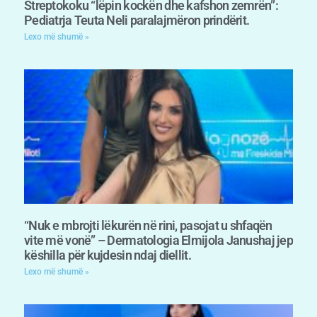
Streptokoku “lëpin kockën dhe kafshon zemrën”:
Pediatrja Teuta Neli paralajmëron prindërit.
Lexo më shumë »
“Nuk e mbrojti lëkurën në rini, pasojat u shfaqën
vite më vonë” – Dermatologia Elmijola Janushaj jep
këshilla për kujdesin ndaj diellit.
Lexo më shumë »