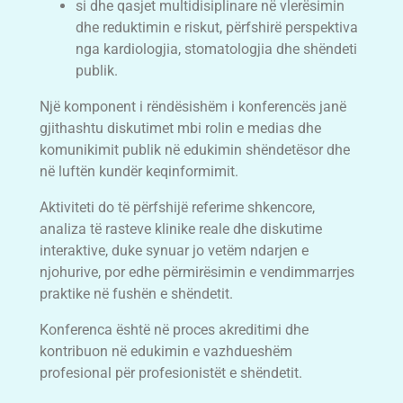
si dhe qasjet multidisiplinare në vlerësimin
dhe reduktimin e riskut, përfshirë perspektiva
nga kardiologjia, stomatologjia dhe shëndeti
publik.
Një komponent i rëndësishëm i konferencës janë
gjithashtu diskutimet mbi rolin e medias dhe
komunikimit publik në edukimin shëndetësor dhe
në luftën kundër keqinformimit.
Aktiviteti do të përfshijë referime shkencore,
analiza të rasteve klinike reale dhe diskutime
interaktive, duke synuar jo vetëm ndarjen e
njohurive, por edhe përmirësimin e vendimmarrjes
praktike në fushën e shëndetit.
Konferenca është në proces akreditimi dhe
kontribuon në edukimin e vazhdueshëm
profesional për profesionistët e shëndetit.