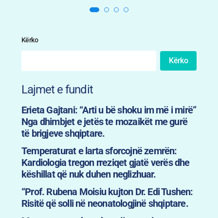
Kërko
Kërko
Lajmet e fundit
Erieta Gajtani: “Arti u bë shoku im më i mirë”
Nga dhimbjet e jetës te mozaikët me gurë
të brigjeve shqiptare.
Temperaturat e larta sforcojnë zemrën:
Kardiologia tregon rreziqet gjatë verës dhe
këshillat që nuk duhen neglizhuar.
“Prof. Rubena Moisiu kujton Dr. Edi Tushen:
Risitë që solli në neonatologjinë shqiptare.