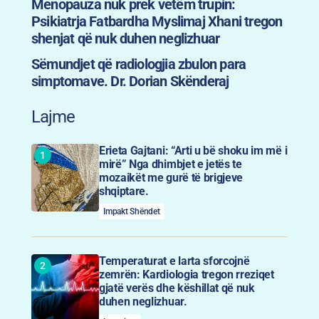
Menopauza nuk prek vetëm trupin:
Psikiatrja Fatbardha Myslimaj Xhani tregon
shenjat që nuk duhen neglizhuar
Sëmundjet që radiologjia zbulon para
simptomave. Dr. Dorian Skënderaj
Lajme
Erieta Gajtani: “Arti u bë shoku im më i
mirë” Nga dhimbjet e jetës te
mozaikët me gurë të brigjeve
shqiptare.
Impakt Shëndet
Temperaturat e larta sforcojnë
zemrën: Kardiologia tregon rreziqet
gjatë verës dhe këshillat që nuk
duhen neglizhuar.