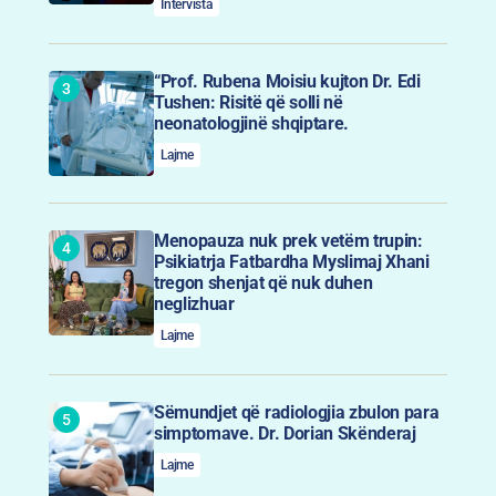
Intervista
“Prof. Rubena Moisiu kujton Dr. Edi
Tushen: Risitë që solli në
neonatologjinë shqiptare.
Lajme
Menopauza nuk prek vetëm trupin:
Psikiatrja Fatbardha Myslimaj Xhani
tregon shenjat që nuk duhen
neglizhuar
Lajme
Sëmundjet që radiologjia zbulon para
simptomave. Dr. Dorian Skënderaj
Lajme