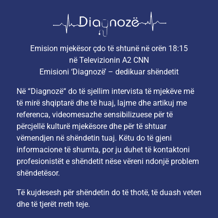
Emision mjekësor çdo të shtunë në orën 18:15
në Televizionin A2 CNN
Emisioni ‘Diagnozë’ – dedikuar shëndetit
Në “Diagnozë“ do të sjellim intervista të mjekëve më
të mirë shqiptarë dhe të huaj, lajme dhe artikuj me
referenca, videomesazhe sensibilizuese për të
përcjellë kulturë mjekësore dhe për të shtuar
vëmendjen në shëndetin tuaj. Këtu do të gjeni
informacione të shumta, por ju duhet të kontaktoni
profesionistët e shëndetit nëse vëreni ndonjë problem
shëndetësor.
Të kujdesesh për shëndetin do të thotë, të duash veten
dhe të tjerët rreth teje.