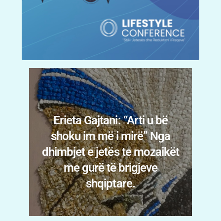
Temperaturat e larta
sforcojnë zemrën:
t
Kardiologia tregon rreziqet
gjatë verës dhe këshillat që
nuk duhen neglizhuar.