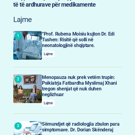
të të ardhurave për medikamente
Lajme
“Prof. Rubena Moisiu kujton Dr. Edi
Tushen: Risitë që solli në
neonatologjinë shqiptare.
Lajme
Menopauza nuk prek vetëm trupin:
Psikiatrja Fatbardha Myslimaj Xhani
tregon shenjat që nuk duhen
neglizhuar
Lajme
Sëmundjet që radiologjia zbulon para
simptomave. Dr. Dorian Skënderaj