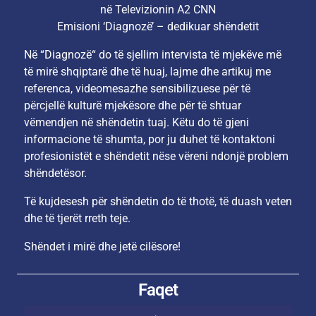
në Televizionin A2 CNN
Emisioni ‘Diagnozë’ – dedikuar shëndetit
Në “Diagnozë“ do të sjellim intervista të mjekëve më
të mirë shqiptarë dhe të huaj, lajme dhe artikuj me
referenca, videomesazhe sensibilizuese për të
përcjellë kulturë mjekësore dhe për të shtuar
vëmendjen në shëndetin tuaj. Këtu do të gjeni
informacione të shumta, por ju duhet të kontaktoni
profesionistët e shëndetit nëse vëreni ndonjë problem
shëndetësor.
Të kujdesesh për shëndetin do të thotë, të duash veten
dhe të tjerët rreth teje.
Shëndet i mirë dhe jetë cilësore!
Faqet