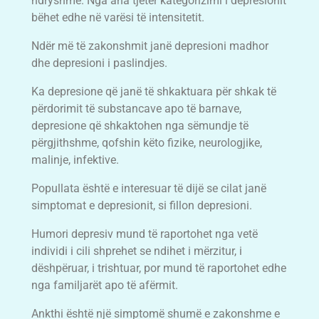
ndryshme. Nga ana tjetër kategorizimi i depresionit
bëhet edhe në varësi të intensitetit.
Ndër më të zakonshmit janë depresioni madhor
dhe depresioni i paslindjes.
Ka depresione që janë të shkaktuara për shkak të
përdorimit të substancave apo të barnave,
depresione që shkaktohen nga sëmundje të
përgjithshme, qofshin këto fizike, neurologjike,
malinje, infektive.
Popullata është e interesuar të dijë se cilat janë
simptomat e depresionit, si fillon depresioni.
Humori depresiv mund të raportohet nga vetë
individi i cili shprehet se ndihet i mërzitur, i
dëshpëruar, i trishtuar, por mund të raportohet edhe
nga familjarët apo të afërmit.
Ankthi është një simptomë shumë e zakonshme e