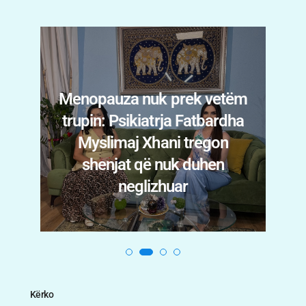
Menopauza nuk prek vetëm
trupin: Psikiatrja Fatbardha
n
Myslimaj Xhani tregon
i
shenjat që nuk duhen
.
neglizhuar
Kërko