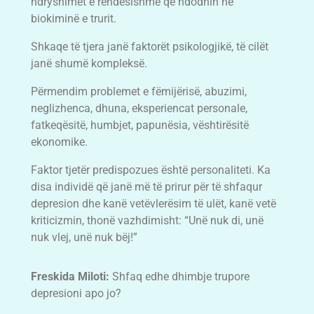
ndryshimet e rëndësishme që ndodhin në
biokiminë e trurit.
Shkaqe të tjera janë faktorët psikologjikë, të cilët
janë shumë kompleksë.
Përmendim problemet e fëmijërisë, abuzimi,
neglizhenca, dhuna, eksperiencat personale,
fatkeqësitë, humbjet, papunësia, vështirësitë
ekonomike.
Faktor tjetër predispozues është personaliteti. Ka
disa individë që janë më të prirur për të shfaqur
depresion dhe kanë vetëvlerësim të ulët, kanë vetë
kriticizmin, thonë vazhdimisht: “Unë nuk di, unë
nuk vlej, unë nuk bëj!”
Freskida Miloti:
Shfaq edhe dhimbje trupore
depresioni apo jo?