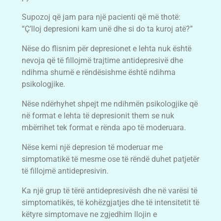
Supozoj që jam para një pacienti që më thotë:
“Ç’lloj depresioni kam unë dhe si do ta kuroj atë?”
Nëse do flisnim për depresionet e lehta nuk është
nevoja që të fillojmë trajtime antidepresivë dhe
ndihma shumë e rëndësishme është ndihma
psikologjike.
Nëse ndërhyhet shpejt me ndihmën psikologjike që
në format e lehta të depresionit them se nuk
mbërrihet tek format e rënda apo të moderuara.
Nëse kemi një depresion të moderuar me
simptomatikë të mesme ose të rëndë duhet patjetër
të fillojmë antidepresivin.
Ka një grup të tërë antidepresivësh dhe në varësi të
simptomatikës, të kohëzgjatjes dhe të intensitetit të
këtyre simptomave ne zgjedhim llojin e