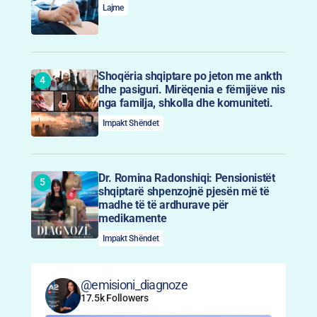
Lajme
Shoqëria shqiptare po jeton me ankth
dhe pasiguri. Mirëqenia e fëmijëve nis
nga familja, shkolla dhe komuniteti.
Impakt Shëndet
Dr. Romina Radonshiqi: Pensionistët
shqiptarë shpenzojnë pjesën më të
madhe të të ardhurave për
medikamente
Impakt Shëndet
@emisioni_diagnoze
17.5k Followers