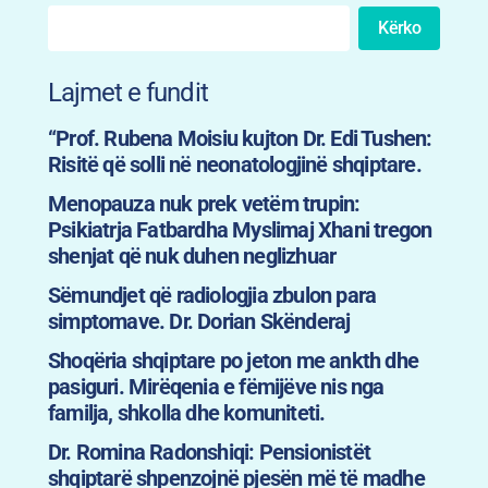
Kërko
Lajmet e fundit
“Prof. Rubena Moisiu kujton Dr. Edi Tushen:
Risitë që solli në neonatologjinë shqiptare.
Menopauza nuk prek vetëm trupin:
Psikiatrja Fatbardha Myslimaj Xhani tregon
shenjat që nuk duhen neglizhuar
Sëmundjet që radiologjia zbulon para
simptomave. Dr. Dorian Skënderaj
Shoqëria shqiptare po jeton me ankth dhe
pasiguri. Mirëqenia e fëmijëve nis nga
familja, shkolla dhe komuniteti.
Dr. Romina Radonshiqi: Pensionistët
shqiptarë shpenzojnë pjesën më të madhe