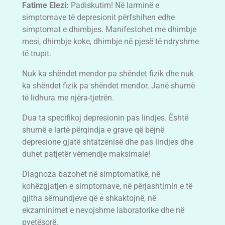
Fatime Elezi:
Padiskutim! Në larminë e
simptomave të depresionit përfshihen edhe
simptomat e dhimbjes. Manifestohet me dhimbje
mesi, dhimbje koke, dhimbje në pjesë të ndryshme
të trupit.
Nuk ka shëndet mendor pa shëndet fizik dhe nuk
ka shëndet fizik pa shëndet mendor. Janë shumë
të lidhura me njëra-tjetrën.
Dua ta specifikoj depresionin pas lindjes. Është
shumë e lartë përqindja e grave që bëjnë
depresione gjatë shtatzënisë dhe pas lindjes dhe
duhet patjetër vëmendje maksimale!
Diagnoza bazohet në simptomatikë, në
kohëzgjatjen e simptomave, në përjashtimin e të
gjitha sëmundjeve që e shkaktojnë, në
ekzaminimet e nevojshme laboratorike dhe në
pyetësorë.