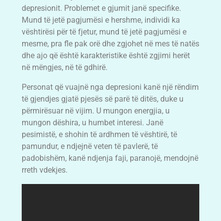
depresionit. Problemet e gjumit janë specifike.
Mund të jetë pagjumësi e hershme, individi ka
vështirësi për të fjetur, mund të jetë pagjumësi e
mesme, pra fle pak orë dhe zgjohet në mes të natës
dhe ajo që është karakteristike është zgjimi herët
në mëngjes, në të gdhirë.
Personat që vuajnë nga depresioni kanë një rëndim
të gjendjes gjatë pjesës së parë të ditës, duke u
përmirësuar në vijim. U mungon energjia, u
mungon dëshira, u humbet interesi. Janë
pesimistë, e shohin të ardhmen të vështirë, të
pamundur, e ndjejnë veten të pavlerë, të
padobishëm, kanë ndjenja faji, paranojë, mendojnë
rreth vdekjes.