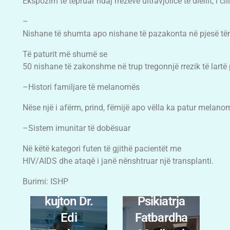
Ekspozim të tepruar ndaj rrezeve ultravjollcë të diellit, i cili
–
Nishane të shumta apo nishane të pazakonta në pjesë tën
Të paturit më shumë se
50 nishane të zakonshme në trup tregonnjë rrezik të lart
–Histori familjare të melanomës
Nëse një i afërm, prind, fëmijë apo vëlla ka patur melanom
–Sistem imunitar të dobësuar
Menopauz
Në këtë kategori futen të gjithë pacientët me
a nuk prek
HIV/AIDS dhe ataqë i janë nënshtruar një transplanti.
vetëm
Burimi: ISHP
trupin:
Sëmundjet
.
Psikiatrja
që
Fatbardha
radiologjia