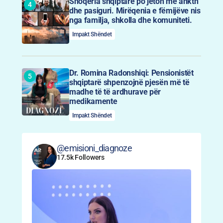
Shoqëria shqiptare po jeton me ankth
dhe pasiguri. Mirëqenia e fëmijëve nis
nga familja, shkolla dhe komuniteti.
Impakt Shëndet
Dr. Romina Radonshiqi: Pensionistët
shqiptarë shpenzojnë pjesën më të
madhe të të ardhurave për
medikamente
Impakt Shëndet
@emisioni_diagnoze
17.5k Followers