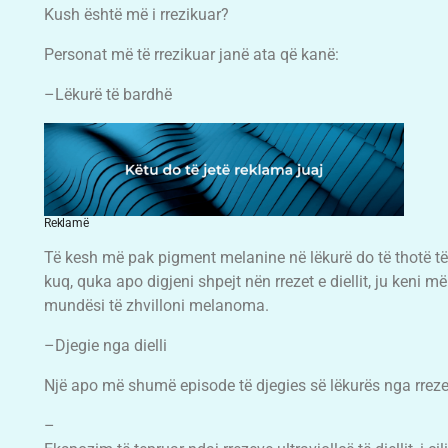
Kush është më i rrezikuar?
Personat më të rrezikuar janë ata që kanë:
–Lëkurë të bardhë
Reklamë
Të kesh më pak pigment melanine në lëkurë do të thotë të
kuq, quka apo digjeni shpejt nën rrezet e diellit, ju keni më
mundësi të zhvilloni melanoma.
–Djegie nga dielli
Një apo më shumë episode të djegies së lëkurës nga rrezet
–