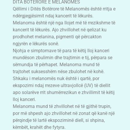
DITA BOTËRORE E MELANOMËS
Qëllimi i Ditёs Botёrore tё Melanomës është rritja e
ndërgjegjësimit ndaj kancerit tё lёkurёs.
Melanoma është një nga llojet më të rrezikshme të
kancerit të lëkurës. Ajo zhvillohet në qelizat ku
prodhohet melanina, pigmenti që përcakton
ngjyrën e lëkurës sonë.
Njohja e simptomave të para të këtij lloj kanceri
mundëson zbulimin dhe trajtimin e tij, përpara se
sëmundja të përhapet. Melanoma mund të
trajtohet suksesshëm nëse zbulohet në kohë.
Shkaku i melanomës nuk është i qartë, por
ekspozimi ndaj rrezeve ultravjollcë (UV) të diellit
apo solarëve rrit shumërrezikun e zhvillimit të këtij
lloj kanceri.
Melanoma mund të zhvillohet në të gjithë trupin,
por më shpesh ajo zhvillohet në zonat që kanë një
përqindje të lartë ekspoziminë diell, si shpina,
këmbët, krahët dhe fytyra.