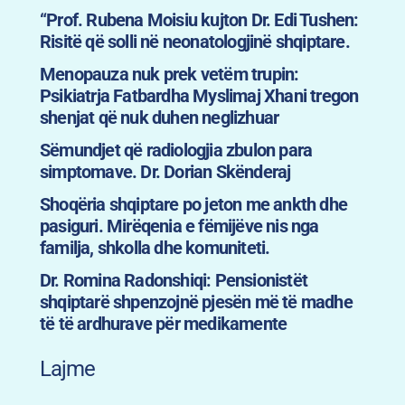
“Prof. Rubena Moisiu kujton Dr. Edi Tushen:
Risitë që solli në neonatologjinë shqiptare.
Menopauza nuk prek vetëm trupin:
Psikiatrja Fatbardha Myslimaj Xhani tregon
shenjat që nuk duhen neglizhuar
Sëmundjet që radiologjia zbulon para
simptomave. Dr. Dorian Skënderaj
Shoqëria shqiptare po jeton me ankth dhe
pasiguri. Mirëqenia e fëmijëve nis nga
familja, shkolla dhe komuniteti.
Dr. Romina Radonshiqi: Pensionistët
shqiptarë shpenzojnë pjesën më të madhe
të të ardhurave për medikamente
Lajme