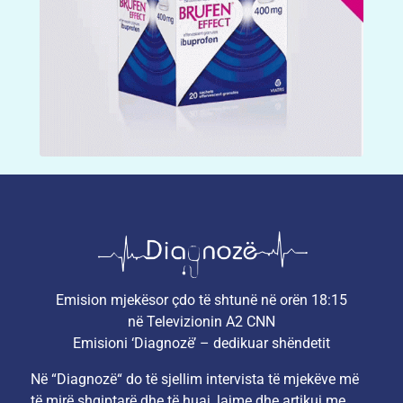
Emision mjekësor çdo të shtunë në orën 18:15
në Televizionin A2 CNN
Emisioni ‘Diagnozë’ – dedikuar shëndetit
Në “Diagnozë“ do të sjellim intervista të mjekëve më
të mirë shqiptarë dhe të huaj, lajme dhe artikuj me