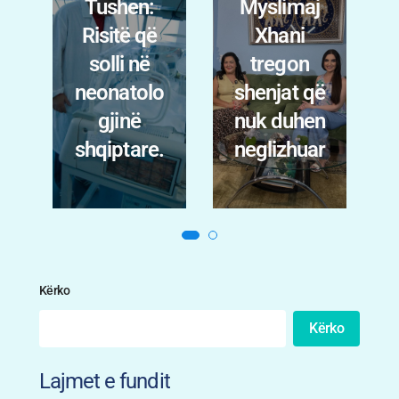
Myslimaj
zbulon
Xhani
para
tregon
simptoma
o
shenjat që
ve. Dr.
nuk duhen
Dorian
.
neglizhuar
Skënderaj
Kërko
Kërko
Lajmet e fundit