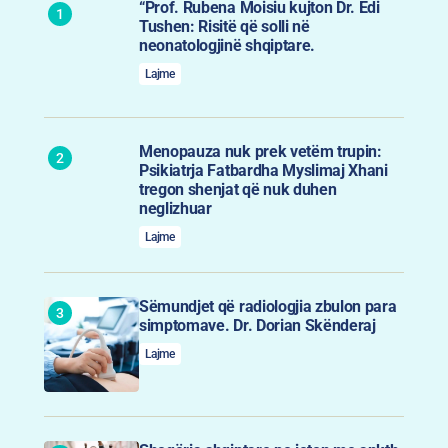
“Prof. Rubena Moisiu kujton Dr. Edi
Tushen: Risitë që solli në
neonatologjinë shqiptare.
Lajme
Menopauza nuk prek vetëm trupin:
Psikiatrja Fatbardha Myslimaj Xhani
tregon shenjat që nuk duhen
neglizhuar
Lajme
Sëmundjet që radiologjia zbulon para
simptomave. Dr. Dorian Skënderaj
Lajme