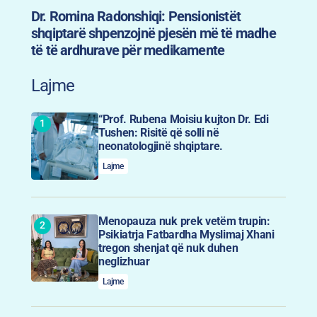
Dr. Romina Radonshiqi: Pensionistët
shqiptarë shpenzojnë pjesën më të madhe
të të ardhurave për medikamente
Lajme
“Prof. Rubena Moisiu kujton Dr. Edi
Tushen: Risitë që solli në
neonatologjinë shqiptare.
Lajme
Menopauza nuk prek vetëm trupin:
Psikiatrja Fatbardha Myslimaj Xhani
tregon shenjat që nuk duhen
neglizhuar
Lajme