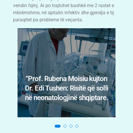
vendin fqinj. Ai po trajtohet bashkë me 2 rastet e
mbrëmshme, në spitalin infektiv dhe gjendja e tij
paraqitet pa probleme të veçanta.
Menopauza nuk prek vetëm
trupin: Psikiatrja Fatbardha
n
Myslimaj Xhani tregon
i
shenjat që nuk duhen
.
neglizhuar