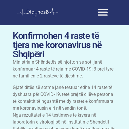
Konfirmohen 4 raste të
tjera me koronavirus në
Shqipëri
Ministria e Shëndetësisë njofton se sot janë
konfirmuar 4 raste të reja me COVID-19; 3 prej tyre
në familjen e 2 rasteve të djeshme.
Gjatë ditës së sotme janë testuar edhe 14 raste të
dyshuara për COVID-19, tetë prej të cilëve persona
të kontaktit të ngushtë me dy rastet e konfirmuara
me koronavirusin e ri në vendin tonë.
Nga rezultatet e 14 testimeve të kryera në
laboratorin e virologjisë në Institutin e Shëndetit
Publik, rezulton se 4 persona kanë rezultuar pozitiv