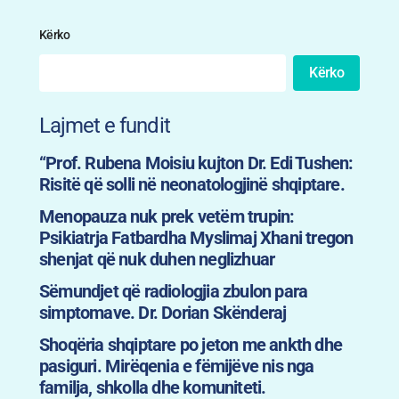
Kërko
Kërko
Lajmet e fundit
“Prof. Rubena Moisiu kujton Dr. Edi Tushen:
Risitë që solli në neonatologjinë shqiptare.
Menopauza nuk prek vetëm trupin:
Psikiatrja Fatbardha Myslimaj Xhani tregon
shenjat që nuk duhen neglizhuar
Sëmundjet që radiologjia zbulon para
simptomave. Dr. Dorian Skënderaj
Shoqëria shqiptare po jeton me ankth dhe
pasiguri. Mirëqenia e fëmijëve nis nga
familja, shkolla dhe komuniteti.