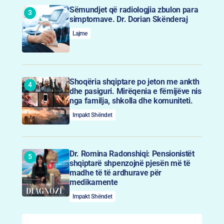
Sëmundjet që radiologjia zbulon para
simptomave. Dr. Dorian Skënderaj
Lajme
Shoqëria shqiptare po jeton me ankth
dhe pasiguri. Mirëqenia e fëmijëve nis
nga familja, shkolla dhe komuniteti.
Impakt Shëndet
Dr. Romina Radonshiqi: Pensionistët
shqiptarë shpenzojnë pjesën më të
madhe të të ardhurave për
medikamente
Impakt Shëndet