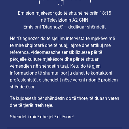
Emision mjekësor çdo të shtunë në orën 18:15
në Televizionin A2 CNN
Emisioni ‘Diagnozë’ – dedikuar shëndetit
Në “Diagnozë“ do të sjellim intervista të mjekëve më
të mirë shqiptarë dhe të huaj, lajme dhe artikuj me
referenca, videomesazhe sensibilizuese për të
përcjellë kulturë mjekësore dhe për të shtuar
vëmendjen në shëndetin tuaj. Këtu do të gjeni
informacione të shumta, por ju duhet të kontaktoni
profesionistët e shëndetit nëse vëreni ndonjë problem
shëndetësor.
Të kujdesesh për shëndetin do të thotë, të duash veten
dhe të tjerët rreth teje.
Shëndet i mirë dhe jetë cilësore!