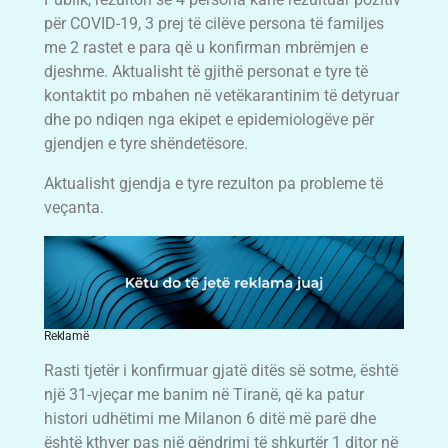
për COVID-19, 3 prej të cilëve persona të familjes
me 2 rastet e para që u konfirman mbrëmjen e
djeshme. Aktualisht të gjithë personat e tyre të
kontaktit po mbahen në vetëkarantinim të detyruar
dhe po ndiqen nga ekipet e epidemiologëve për
gjendjen e tyre shëndetësore.
Aktualisht gjendja e tyre rezulton pa probleme të
veçanta.
Reklamë
Rasti tjetër i konfirmuar gjatë ditës së sotme, është
një 31-vjeçar me banim në Tiranë, që ka patur
histori udhëtimi me Milanon 6 ditë më parë dhe
është kthyer pas një qëndrimi të shkurtër 1 ditor në