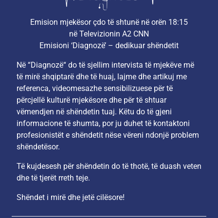
Emision mjekësor çdo të shtunë në orën 18:15
në Televizionin A2 CNN
Emisioni ‘Diagnozë’ – dedikuar shëndetit
Në “Diagnozë“ do të sjellim intervista të mjekëve më
të mirë shqiptarë dhe të huaj, lajme dhe artikuj me
referenca, videomesazhe sensibilizuese për të
përcjellë kulturë mjekësore dhe për të shtuar
vëmendjen në shëndetin tuaj. Këtu do të gjeni
informacione të shumta, por ju duhet të kontaktoni
profesionistët e shëndetit nëse vëreni ndonjë problem
shëndetësor.
Të kujdesesh për shëndetin do të thotë, të duash veten
dhe të tjerët rreth teje.
Shëndet i mirë dhe jetë cilësore!