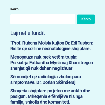
Kërko
Kërko
Lajmet e fundit
“Prof. Rubena Moisiu kujton Dr. Edi Tushen:
Risitë që solli në neonatologjinë shqiptare.
Menopauza nuk prek vetëm trupin:
Psikiatrja Fatbardha Myslimaj Xhani tregon
shenjat që nuk duhen neglizhuar
Sëmundjet që radiologjia zbulon para
simptomave. Dr. Dorian Skënderaj
Shoqëria shqiptare po jeton me ankth dhe
pasiguri. Mirëqenia e fëmijëve nis nga
familja, shkolla dhe komuniteti.