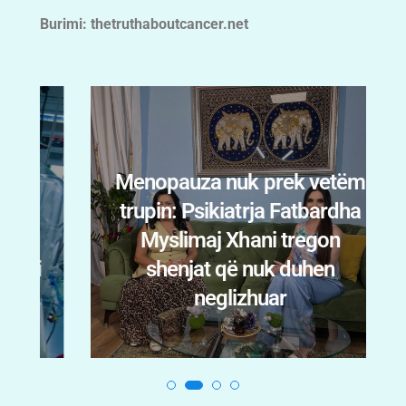
Burimi: thetruthaboutcancer.net
Menopauza nuk prek vetëm
trupin: Psikiatrja Fatbardha
n
Myslimaj Xhani tregon
i
shenjat që nuk duhen
.
neglizhuar