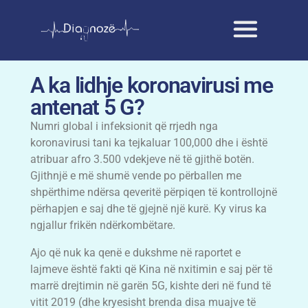
A ka lidhje koronavirusi me
antenat 5 G?
Numri global i infeksionit që rrjedh nga
koronavirusi tani ka tejkaluar 100,000 dhe i është
atribuar afro 3.500 vdekjeve në të gjithë botën.
Gjithnjë e më shumë vende po përballen me
shpërthime ndërsa qeveritë përpiqen të kontrollojnë
përhapjen e saj dhe të gjejnë një kurë. Ky virus ka
ngjallur frikën ndërkombëtare.
Ajo që nuk ka qenë e dukshme në raportet e
lajmeve është fakti që Kina në nxitimin e saj për të
marrë drejtimin në garën 5G, kishte deri në fund të
vitit 2019 (dhe kryesisht brenda disa muajve të