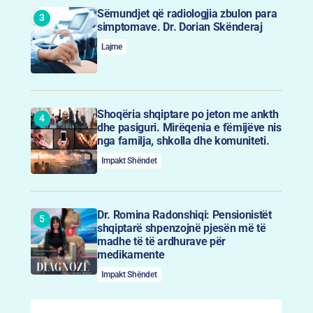
Sëmundjet që radiologjia zbulon para
simptomave. Dr. Dorian Skënderaj
Lajme
Shoqëria shqiptare po jeton me ankth
dhe pasiguri. Mirëqenia e fëmijëve nis
nga familja, shkolla dhe komuniteti.
Impakt Shëndet
Dr. Romina Radonshiqi: Pensionistët
shqiptarë shpenzojnë pjesën më të
madhe të të ardhurave për
medikamente
Impakt Shëndet