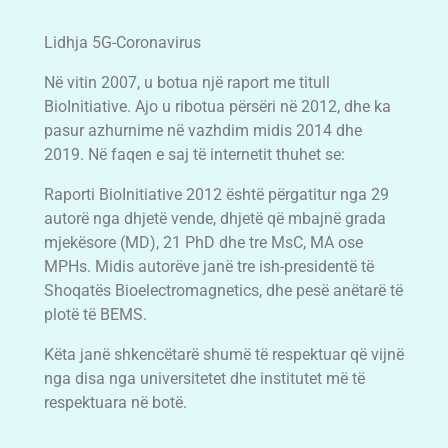
Lidhja 5G-Coronavirus
Në vitin 2007, u botua një raport me titull
BioInitiative. Ajo u ribotua përsëri në 2012, dhe ka
pasur azhurnime në vazhdim midis 2014 dhe
2019. Në faqen e saj të internetit thuhet se:
Raporti BioInitiative 2012 është përgatitur nga 29
autorë nga dhjetë vende, dhjetë që mbajnë grada
mjekësore (MD), 21 PhD dhe tre MsC, MA ose
MPHs. Midis autorëve janë tre ish-presidentë të
Shoqatës Bioelectromagnetics, dhe pesë anëtarë të
plotë të BEMS.
Këta janë shkencëtarë shumë të respektuar që vijnë
nga disa nga universitetet dhe institutet më të
respektuara në botë.