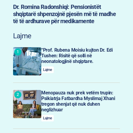
Dr. Romina Radonshiqi: Pensionistët
shqiptarë shpenzojnë pjesën më të madhe
të të ardhurave për medikamente
Lajme
“Prof. Rubena Moisiu kujton Dr. Edi
Tushen: Risitë që solli në
neonatologjinë shqiptare.
Lajme
Menopauza nuk prek vetëm trupin:
Psikiatrja Fatbardha Myslimaj Xhani
tregon shenjat që nuk duhen
neglizhuar
Lajme