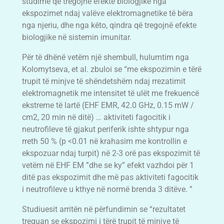
studime që tregojnë efekte biologjike nga
ekspozimet ndaj valëve elektromagnetike të bëra
nga njeriu, dhe nga këto, qindra që tregojnë efekte
biologjike në sistemin imunitar.
Për të dhënë vetëm një shembull, hulumtim nga
Kolomytseva, et al. zbuloi se “me ekspozimin e tërë
trupit të minjve të shëndetshëm ndaj rrezatimit
elektromagnetik me intensitet të ulët me frekuencë
ekstreme të lartë (EHF EMR, 42.0 GHz, 0.15 mW /
cm2, 20 min në ditë) … aktiviteti fagocitik i
neutrofileve të gjakut periferik ishte shtypur nga
rreth 50 % (p <0.01 në krahasim me kontrollin e
ekspozuar ndaj turpit) në 2-3 orë pas ekspozimit të
vetëm në EHF EM ”dhe se ky” efekt vazhdoi për 1
ditë pas ekspozimit dhe më pas aktiviteti fagocitik
i neutrofileve u kthye në normë brenda 3 ditëve. ”
Studiuesit arritën në përfundimin se “rezultatet
treguan se ekspozimi i tërë trupit të minjve të