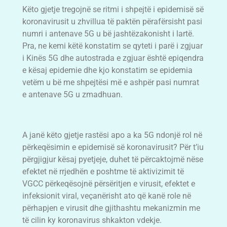
Këto gjetje tregojnë se ritmi i shpejtë i epidemisë së
koronavirusit u zhvillua të paktën përafërsisht pasi
numri i antenave 5G u bë jashtëzakonisht i lartë.
Pra, ne kemi këtë konstatim se qyteti i parë i zgjuar
i Kinës 5G dhe autostrada e zgjuar është epiqendra
e kësaj epidemie dhe kjo konstatim se epidemia
vetëm u bë me shpejtësi më e ashpër pasi numrat
e antenave 5G u zmadhuan.
A janë këto gjetje rastësi apo a ka 5G ndonjë rol në
përkeqësimin e epidemisë së koronavirusit? Për t’iu
përgjigjur kësaj pyetjeje, duhet të përcaktojmë nëse
efektet në rrjedhën e poshtme të aktivizimit të
VGCC përkeqësojnë përsëritjen e virusit, efektet e
infeksionit viral, veçanërisht ato që kanë role në
përhapjen e virusit dhe gjithashtu mekanizmin me
të cilin ky koronavirus shkakton vdekje.