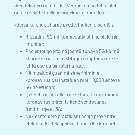
shëndetshëm ndaj EHF EMR me intensitet të ulët
ka një efekt të thellë në indekset e imunitetit”.
Ndërsa ka ende shumë pyetje, thuhen disa gjëra:
Rrezatimi 5G ndikon negativisht në sistemin
imunitar;
Pacientët që jetojnë jashtë zonave 5G ka më
shumë të ngjarë të shfaqin simptoma më të
lehta ose pa simptoma fare;
Në muajt që çuan në shpërthimin e
koronavirusit, u instaluan mbi 10,000 antena
5G në Wuhan;
Qytetet me shkallët më të larta të infeksionit
koronavirus priren të kenë vendosur së
fundmi rrjetet 5G;
Nuk është bërë praktikisht asnjë provë mbi
efektet e 5G tek njerëzit, bimët dhe kafshët.