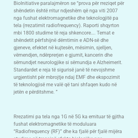
BioInitiative paralajmëron se “prova për rreziqet për
shëndetin është rritur ndjeshëm që nga viti 2007
nga fushat elektromagnetike dhe teknologjitë pa
tela (rrezatimit radiofrequency). Raporti shqyrton
mbi 1800 studime të reja shkencore…. Temat e
shëndetit përfshijnë dëmtimin e ADN-së dhe
gjeneve, efektet në kujtesën, mësimin, sjelljen,
vëmendjen, ndërprerjen e gjumit, kancerin dhe
sëmundjet neurologjike si sëmundja e Alzheimerit.
Standardet e reja të sigurisë janë të nevojshme
urgjentisht për mbrojtje ndaj EMF dhe ekspozimit
të teknologjisë me valë që tani shfaqen kudo në
jetën e përditshme. ”
Rrezatimi pa tela nga 1G në 5G ka emituar të gjitha
fushat elektromagnetike të moduluara
“Radiofrequency (RF)” dhe ka fjalë për fjalë mijëra