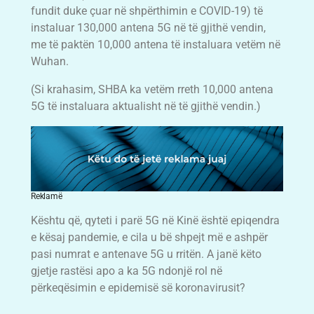
fundit duke çuar në shpërthimin e COVID-19) të
instaluar 130,000 antena 5G në të gjithë vendin,
me të paktën 10,000 antena të instaluara vetëm në
Wuhan.
(Si krahasim, SHBA ka vetëm rreth 10,000 antena
5G të instaluara aktualisht në të gjithë vendin.)
Reklamë
Kështu që, qyteti i parë 5G në Kinë është epiqendra
e kësaj pandemie, e cila u bë shpejt më e ashpër
pasi numrat e antenave 5G u rritën. A janë këto
gjetje rastësi apo a ka 5G ndonjë rol në
përkeqësimin e epidemisë së koronavirusit?