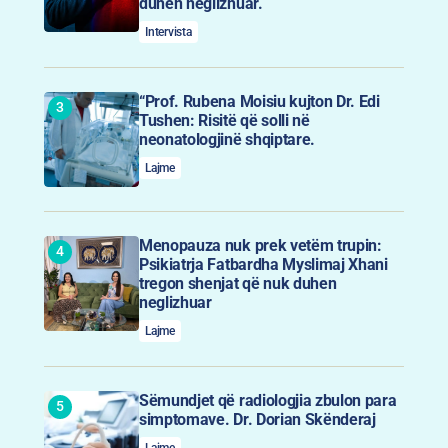
duhen neglizhuar.
Intervista
“Prof. Rubena Moisiu kujton Dr. Edi
Tushen: Risitë që solli në
neonatologjinë shqiptare.
Lajme
Menopauza nuk prek vetëm trupin:
Psikiatrja Fatbardha Myslimaj Xhani
tregon shenjat që nuk duhen
neglizhuar
Lajme
Sëmundjet që radiologjia zbulon para
simptomave. Dr. Dorian Skënderaj
Lajme