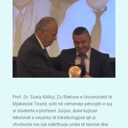
Prof. Dr. Suela Këlliçi, Zv/Rektore e Universitetit të
Mjekësisë Tiranë, solli në vëmendje përvojën e saj
si studente e profesor Jucjas, duke kujtuar
leksionet e veçanta të toksikologjisë që ai
zhvillonte me një ndërthurje unike të teorisë dhe