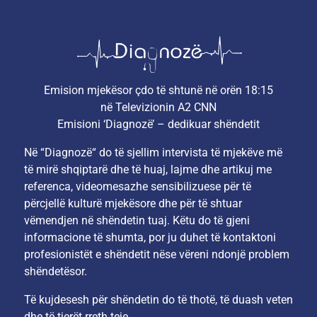
Emision mjekësor çdo të shtunë në orën 18:15
në Televizionin A2 CNN
Emisioni ‘Diagnozë’ – dedikuar shëndetit
Në “Diagnozë“ do të sjellim intervista të mjekëve më
të mirë shqiptarë dhe të huaj, lajme dhe artikuj me
referenca, videomesazhe sensibilizuese për të
përcjellë kulturë mjekësore dhe për të shtuar
vëmendjen në shëndetin tuaj. Këtu do të gjeni
informacione të shumta, por ju duhet të kontaktoni
profesionistët e shëndetit nëse vëreni ndonjë problem
shëndetësor.
Të kujdesesh për shëndetin do të thotë, të duash veten
dhe të tjerët rreth teje.