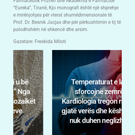
Farmaceutik Prizren dhe Akademia e Farmacisë
“Eureka”, Tiranë, Kjo monografi është një shprehje
e mirënjohjes për vlerat shumëdimensionale të
Prof. Dr. Besnik Jucjas dhe për përkushtimin e tij të
palodhshëm në shkencë dhe arsim.
Gazetare: Freskida Miloti
Temperaturat e larta
sforcojnë zemrën:
t
Kardiologia tregon rreziqet
gjatë verës dhe këshillat që
nuk duhen neglizhuar.