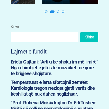
Kërko
Kërko
Lajmet e fundit
Erieta Gajtani: “Arti u bë shoku im më i mirë”
Nga dhimbjet e jetës te mozaikët me gurë
të brigjeve shqiptare.
Temperaturat e larta sforcojnë zemrën:
Kardiologia tregon rreziqet gjatë verës dhe
këshillat që nuk duhen neglizhuar.
“Prof. Rubena Moisiu kujton Dr. Edi Tushen:
Risitë që solli në neonatologjinë shqiptare.