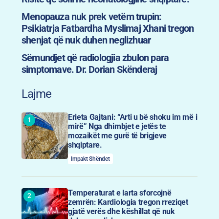
Menopauza nuk prek vetëm trupin:
Psikiatrja Fatbardha Myslimaj Xhani tregon
shenjat që nuk duhen neglizhuar
Sëmundjet që radiologjia zbulon para
simptomave. Dr. Dorian Skënderaj
Lajme
Erieta Gajtani: “Arti u bë shoku im më i
mirë” Nga dhimbjet e jetës te
mozaikët me gurë të brigjeve
shqiptare.
Impakt Shëndet
Temperaturat e larta sforcojnë
zemrën: Kardiologia tregon rreziqet
gjatë verës dhe këshillat që nuk