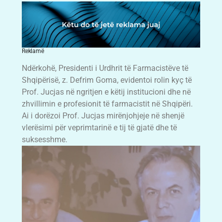
Reklamë
Ndërkohë, Presidenti i Urdhrit të Farmacistëve të
Shqipërisë, z. Defrim Goma, evidentoi rolin kyç të
Prof. Jucjas në ngritjen e këtij institucioni dhe në
zhvillimin e profesionit të farmacistit në Shqipëri.
Ai i dorëzoi Prof. Jucjas mirënjohjeje në shenjë
vlerësimi për veprimtarinë e tij të gjatë dhe të
suksesshme.