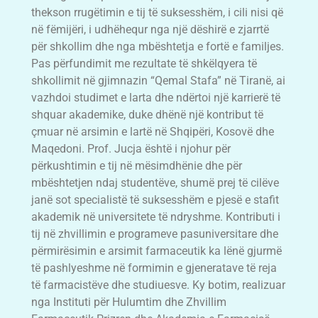
thekson rrugëtimin e tij të suksesshëm, i cili nisi që
në fëmijëri, i udhëhequr nga një dëshirë e zjarrtë
për shkollim dhe nga mbështetja e fortë e familjes.
Pas përfundimit me rezultate të shkëlqyera të
shkollimit në gjimnazin “Qemal Stafa” në Tiranë, ai
vazhdoi studimet e larta dhe ndërtoi një karrierë të
shquar akademike, duke dhënë një kontribut të
çmuar në arsimin e lartë në Shqipëri, Kosovë dhe
Maqedoni. Prof. Jucja është i njohur për
përkushtimin e tij në mësimdhënie dhe për
mbështetjen ndaj studentëve, shumë prej të cilëve
janë sot specialistë të suksesshëm e pjesë e stafit
akademik në universitete të ndryshme. Kontributi i
tij në zhvillimin e programeve pasuniversitare dhe
përmirësimin e arsimit farmaceutik ka lënë gjurmë
të pashlyeshme në formimin e gjeneratave të reja
të farmacistëve dhe studiuesve. Ky botim, realizuar
nga Instituti për Hulumtim dhe Zhvillim