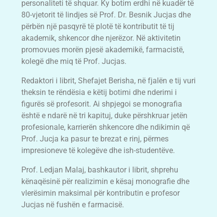
personaliteti të shquar. Ky botim erdhi në kuadër të
80-vjetorit të lindjes së Prof. Dr. Besnik Jucjas dhe
përbën një pasqyrë të plotë të kontributit të tij
akademik, shkencor dhe njerëzor. Në aktivitetin
promovues morën pjesë akademikë, farmacistë,
kolegë dhe miq të Prof. Jucjas.
Redaktori i librit, Shefajet Berisha, në fjalën e tij vuri
theksin te rëndësia e këtij botimi dhe nderimi i
figurës së profesorit. Ai shpjegoi se monografia
është e ndarë në tri kapituj, duke përshkruar jetën
profesionale, karrierën shkencore dhe ndikimin që
Prof. Jucja ka pasur te brezat e rinj, përmes
impresioneve të kolegëve dhe ish-studentëve.
Prof. Ledjan Malaj, bashkautor i librit, shprehu
kënaqësinë për realizimin e kësaj monografie dhe
vlerësimin maksimal për kontributin e profesor
Jucjas në fushën e farmacisë.