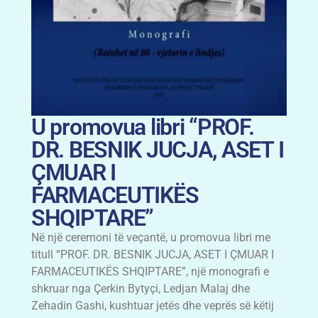
U promovua libri “PROF.
DR. BESNIK JUCJA, ASET I
ÇMUAR I
FARMACEUTIKËS
SHQIPTARE”
Në një ceremoni të veçantë, u promovua libri me
titull “PROF. DR. BESNIK JUCJA, ASET I ÇMUAR I
FARMACEUTIKËS SHQIPTARE”, një monografi e
shkruar nga Çerkin Bytyçi, Ledjan Malaj dhe
Zehadin Gashi, kushtuar jetës dhe veprës së këtij