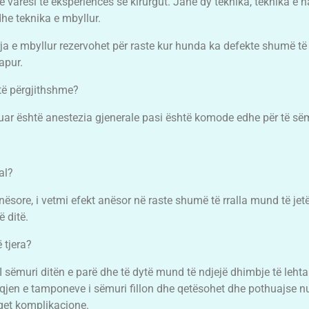
 varësi të eksperiencës së kirurgut. Janë dy teknika, teknika e 
he teknika e mbyllur.
rja e mbyllur rezervohet për raste kur hunda ka defekte shumë të
apur.
të përgjithshme?
eruar është anestezia gjenerale pasi është komode edhe për të s
al?
ësore, i vetmi efekt anësor në raste shumë të rralla mund të jet
 ditë.
 tjera?
I sëmuri ditën e parë dhe të dytë mund të ndjejë dhimbje të lehta
en e tamponeve i sëmuri fillon dhe qetësohet dhe pothuajse n
aqet komplikacione.