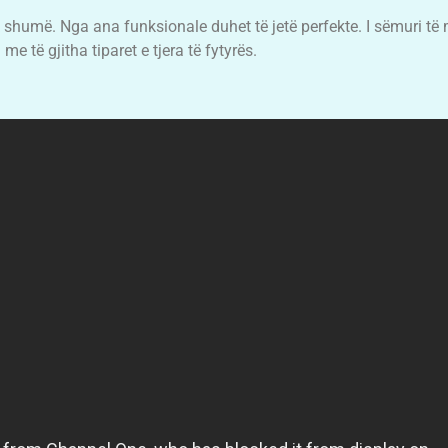
k shumë. Nga ana funksionale duhet të jetë perfekte. I sëmuri të
 të gjitha tiparet e tjera të fytyrës.