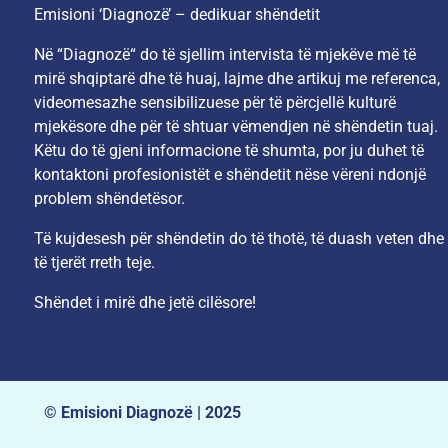
Emisioni ‘Diagnozë’ – dedikuar shëndetit
Në “Diagnozë“ do të sjellim intervista të mjekëve më të
mirë shqiptarë dhe të huaj, lajme dhe artikuj me referenca,
videomesazhe sensibilizuese për të përcjellë kulturë
mjekësore dhe për të shtuar vëmendjen në shëndetin tuaj.
Këtu do të gjeni informacione të shumta, por ju duhet të
kontaktoni profesionistët e shëndetit nëse vëreni ndonjë
problem shëndetësor.
Të kujdesesh për shëndetin do të thotë, të duash veten dhe
të tjerët rreth teje.
Shëndet i mirë dhe jetë cilësore!
© Emisioni Diagnozë | 2025