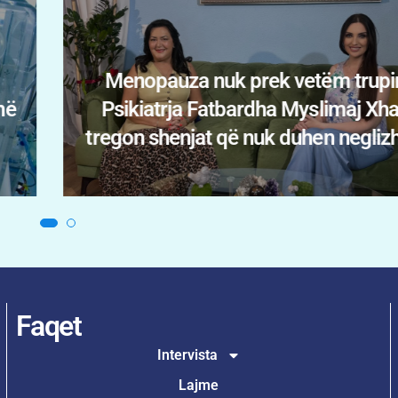
:
i
Sëmundjet që radiologjia zbulon 
uar
simptomave. Dr. Dorian Skënder
Faqet
Intervista
Lajme