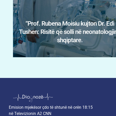
Menopauza nuk prek vetëm trupin
ë
Psikiatrja Fatbardha Myslimaj Xhan
tregon shenjat që nuk duhen neglizh
Emision mjekësor çdo të shtunë në orën 18:15
në Televizionin A2 CNN