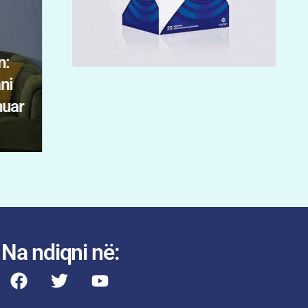
Shoqëria shqiptare po jeton me
para
dhe pasiguri. Mirëqenia e fëmijë
aj
nga familja, shkolla dhe komuni
Na ndiqni në: