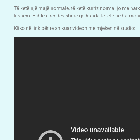
Të ketë një majë normale, të ketë kurriz normal jo me har
lirshëm. Është e rëndësishme që hunda të jetë në harmoni me
Kliko në link për të shikuar videon me mjeken në studio: