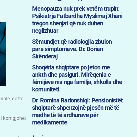
Menopauza nuk prek vetëm trupin:
Psikiatrja Fatbardha Myslimaj Xhani
tregon shenjat që nuk duhen
neglizhuar
Sëmundjet që radiologjia zbulon
para simptomave. Dr. Dorian
Skënderaj
Shoqëria shqiptare po jeton me
ankth dhe pasiguri. Mirëqenia e
fëmijëve nis nga familja, shkolla dhe
komuniteti.
nale, qoftë
Dr. Romina Radonshiqi: Pensionistët
shqiptarë shpenzojnë pjesën më të
madhe të të ardhurave për
i korrigjohet
medikamente