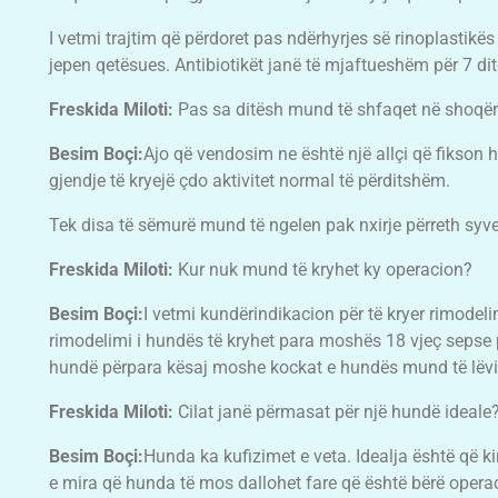
I vetmi trajtim që përdoret pas ndërhyrjes së rinoplastikës
jepen qetësues. Antibiotikët janë të mjaftueshëm për 7 dit
Freskida Miloti:
Pas sa ditësh mund të shfaqet në shoqër
Besim Boçi:
Ajo që vendosim ne është një allçi që fikson 
gjendje të kryejë çdo aktivitet normal të përditshëm.
Tek disa të sëmurë mund të ngelen pak nxirje përreth syve
Freskida Miloti:
Kur nuk mund të kryhet ky operacion?
Besim Boçi:
I vetmi kundërindikacion për të kryer rimod
rimodelimi i hundës të kryhet para moshës 18 vjeç sepse 
hundë përpara kësaj moshe kockat e hundës mund të lëvi
Freskida Miloti:
Cilat janë përmasat për një hundë ideale
Besim Boçi:
Hunda ka kufizimet e veta. Idealja është që k
e mira që hunda të mos dallohet fare që është bërë opera