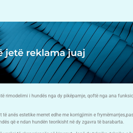
htë rimodelimi i hundës nga dy pikëpamje, qoftë nga ana funksio
t të anës estetike merret edhe me korrigjimin e frymëmarrjes,pas
ndës që e ndan hundën teorikisht në dy zgavra të barabarta.