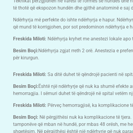
Teknikat përzgjidhen në varësi të formës së hundës dhe në
të thotë që ekspozon hundën dhe gjithë anatominë e saj d
Ndërhyrja më perfekte do ishte ndërhyrja e hapur. Ndërhy
që mund të korrigjohen, por sot predominon ndërhyrja e h
Freskida Miloti:
Ndërhyrja kryhet me anestezi lokale apo 
Besim Boçi:
Ndërhyrja zgjat rreth 2 orë. Anestezia e pref
për kirurgun.
Freskida Miloti:
Sa ditë duhet të qëndrojë pacienti në spit
Besim Boçi:
Është një ndërhyrje që nuk ka shumë efekte an
hemorragjia. I sëmuri duhet të qëndrojë në spital vetëm një
Freskida Miloti:
Përveç hemorragjisë, ka komplikacione të
Besim Boçi:
Në përgjithësi nuk ka komplikacione të tjera. 
tamponëve që mban në hundë, por mbas 48 orësh, me heqj
shqetësim. Në përgjithësi është një ndërhyrje që nuk par