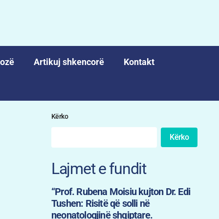
nozë
Artikuj shkencorë
Kontakt
Kërko
Kërko
Lajmet e fundit
“Prof. Rubena Moisiu kujton Dr. Edi
Tushen: Risitë që solli në
neonatologjinë shqiptare.