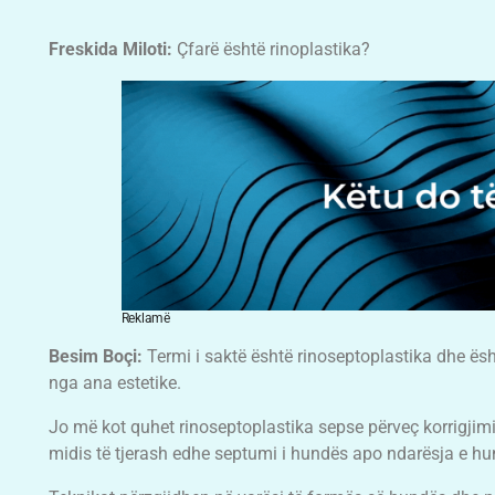
Freskida Miloti:
Çfarë është rinoplastika?
Reklamë
Besim Boçi:
Termi i saktë është rinoseptoplastika dhe ës
nga ana estetike.
Jo më kot quhet rinoseptoplastika sepse përveç korrigjimi
midis të tjerash edhe septumi i hundës apo ndarësja e hu