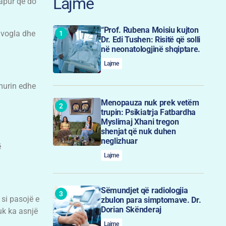
Lajme
hapur që do
“Prof. Rubena Moisiu kujton
 vogla dhe
Dr. Edi Tushen: Risitë që solli
në neonatologjinë shqiptare.
Lajme
ëmurin edhe
Menopauza nuk prek vetëm
trupin: Psikiatrja Fatbardha
Myslimaj Xhani tregon
shenjat që nuk duhen
neglizhuar
ë
Lajme
Sëmundjet që radiologjia
 si pasojë e
zbulon para simptomave. Dr.
Dorian Skënderaj
uk ka asnjë
Lajme