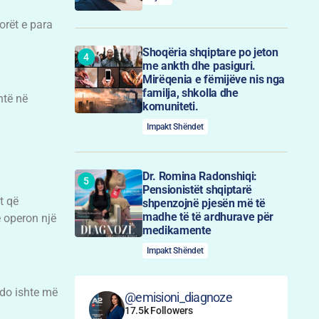
orët e para
Shoqëria shqiptare po jeton
me ankth dhe pasiguri.
Mirëqenia e fëmijëve nis nga
familja, shkolla dhe
htë në
komuniteti.
Impakt Shëndet
Dr. Romina Radonshiqi:
Pensionistët shqiptarë
t që
shpenzojnë pjesën më të
madhe të të ardhurave për
e operon një
medikamente
Impakt Shëndet
 do ishte më
@emisioni_diagnoze
17.5k Followers