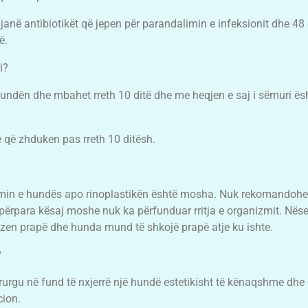
 janë antibiotikët që jepen për parandalimin e infeksionit dhe 48 
ë.
i?
hundën dhe mbahet rreth 10 ditë dhe me heqjen e saj i sëmuri ës
 që zhduken pas rreth 10 ditësh.
elimin e hundës apo rinoplastikën është mosha. Nuk rekomandohe
përpara kësaj moshe nuk ka përfunduar rritja e organizmit. Nës
zen prapë dhe hunda mund të shkojë prapë atje ku ishte.
?
irurgu në fund të nxjerrë një hundë estetikisht të kënaqshme dhe
cion.