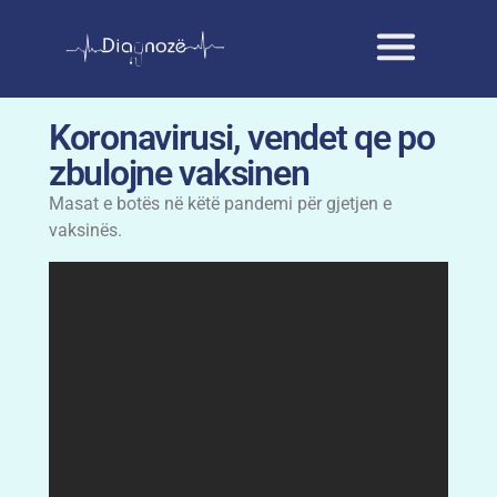
Koronavirusi, vendet qe po
zbulojne vaksinen
Masat e botës në këtë pandemi për gjetjen e
vaksinës.