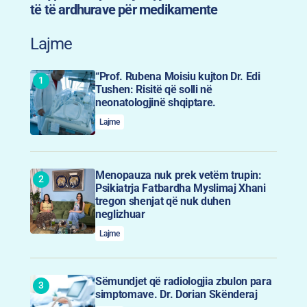
të të ardhurave për medikamente
Lajme
“Prof. Rubena Moisiu kujton Dr. Edi
Tushen: Risitë që solli në
neonatologjinë shqiptare.
Lajme
Menopauza nuk prek vetëm trupin:
Psikiatrja Fatbardha Myslimaj Xhani
tregon shenjat që nuk duhen
neglizhuar
Lajme
Sëmundjet që radiologjia zbulon para
simptomave. Dr. Dorian Skënderaj