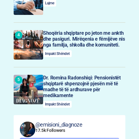
Lajme
Shoqëria shqiptare po jeton me ankth
dhe pasiguri. Mirëqenia e fëmijëve nis
nga familja, shkolla dhe komuniteti.
Impakt Shëndet
Dr. Romina Radonshiqi: Pensionistët
shqiptarë shpenzojnë pjesën më të
madhe të të ardhurave për
medikamente
Impakt Shëndet
@emisioni_diagnoze
17.5k Followers