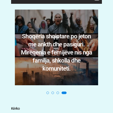
ton
nga
“Prof. Rubena Moisiu kujton
Dr. Edi Tushen: Risitë që solli
në neonatologjinë shqiptare.
Kërko