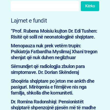
Kërko
Lajmet e fundit
“Prof. Rubena Moisiu kujton Dr. Edi Tushen:
Risitë që solli në neonatologjinë shqiptare.
Menopauza nuk prek vetëm trupin:
Psikiatrja Fatbardha Myslimaj Xhani tregon
shenjat që nuk duhen neglizhuar
Sëmundjet që radiologjia zbulon para
simptomave. Dr. Dorian Skënderaj
Shoqëria shqiptare po jeton me ankth dhe
pasiguri. Mirëqenia e fëmijëve nis nga
familja, shkolla dhe komuniteti.
Dr. Romina Radonshiqi: Pensionistët
shqiptarë shpenzojnë pjesën më të madhe