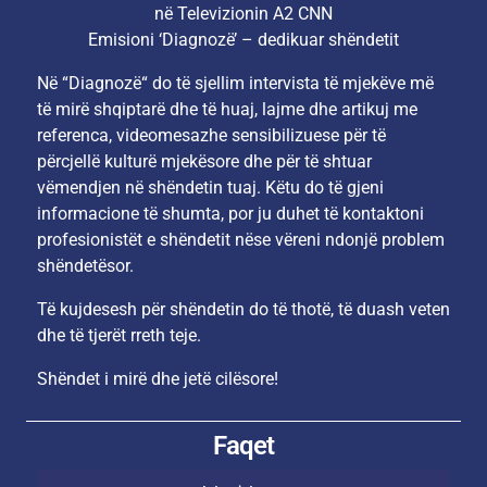
në Televizionin A2 CNN
Emisioni ‘Diagnozë’ – dedikuar shëndetit
Në “Diagnozë“ do të sjellim intervista të mjekëve më
të mirë shqiptarë dhe të huaj, lajme dhe artikuj me
referenca, videomesazhe sensibilizuese për të
përcjellë kulturë mjekësore dhe për të shtuar
vëmendjen në shëndetin tuaj. Këtu do të gjeni
informacione të shumta, por ju duhet të kontaktoni
profesionistët e shëndetit nëse vëreni ndonjë problem
shëndetësor.
Të kujdesesh për shëndetin do të thotë, të duash veten
dhe të tjerët rreth teje.
Shëndet i mirë dhe jetë cilësore!
Faqet