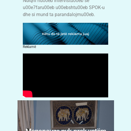
Ndiqni nu00eb intervistu00eb se
u00e7faru00eb u00ebshtu00eb SPOK-u
dhe si mund ta parandalojmu00eb.
Reklamë