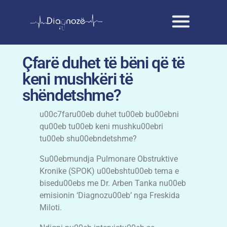
Çfarë duhet të bëni që të
keni mushkëri të
shëndetshme?
u00c7faru00eb duhet tu00eb bu00ebni
qu00eb tu00eb keni mushku00ebri
tu00eb shu00ebndetshme?
Su00ebmundja Pulmonare Obstruktive
Kronike (SPOK) u00ebshtu00eb tema e
bisedu00ebs me Dr. Arben Tanka nu00eb
emisionin ‘Diagnozu00eb’ nga Freskida
Miloti.