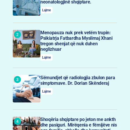
neonatologjinë shqiptare.
Lajme
Menopauza nuk prek vetëm trupin:
Psikiatrja Fatbardha Myslimaj Xhani
tregon shenjat që nuk duhen
neglizhuar
Lajme
Sëmundjet që radiologjia zbulon para
simptomave. Dr. Dorian Skënderaj
Lajme
Shoqëria shqiptare po jeton me ankth
dhe pasiguri. Mirëqenia e fëmijëve nis