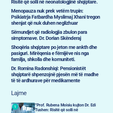
Risitë që solli në neonatologjinë shqiptare.
Menopauza nuk prek vetëm trupin:
Psikiatrja Fatbardha Myslimaj Xhani tregon
shenjat që nuk duhen neglizhuar
Sëmundjet që radiologjia zbulon para
simptomave. Dr. Dorian Skënderaj
Shoqëria shqiptare po jeton me ankth dhe
pasiguri. Mirëqenia e fëmijëve nis nga
familja, shkolla dhe komuniteti.
Dr. Romina Radonshiqi: Pensionistët
shqiptarë shpenzojnë pjesën më të madhe
të të ardhurave për medikamente
Lajme
“Prof. Rubena Moisiu kujton Dr. Edi
Tushen: Risitë që solli në