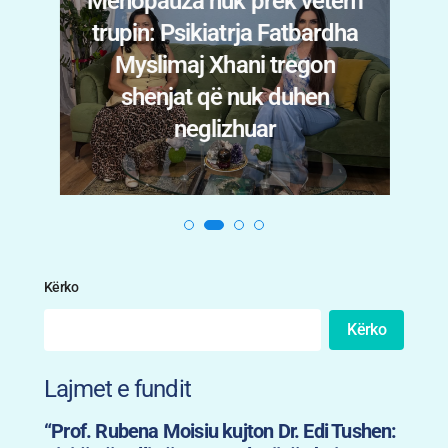
Menopauza nuk prek vetëm
trupin: Psikiatrja Fatbardha
n
Myslimaj Xhani tregon
i
shenjat që nuk duhen
.
neglizhuar
Kërko
Kërko
Lajmet e fundit
“Prof. Rubena Moisiu kujton Dr. Edi Tushen: