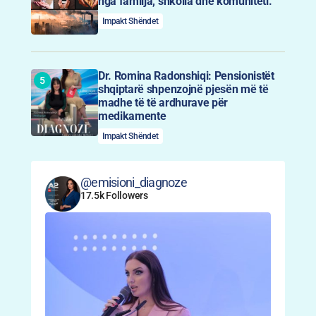
nga familja, shkolla dhe komuniteti.
Impakt Shëndet
Dr. Romina Radonshiqi: Pensionistët
shqiptarë shpenzojnë pjesën më të
madhe të të ardhurave për
medikamente
Impakt Shëndet
@emisioni_diagnoze
17.5k Followers