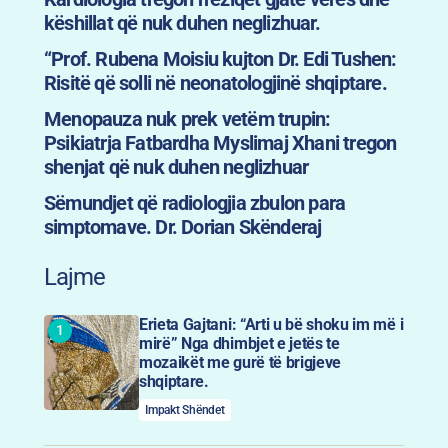
këshillat që nuk duhen neglizhuar.
“Prof. Rubena Moisiu kujton Dr. Edi Tushen:
Risitë që solli në neonatologjinë shqiptare.
Menopauza nuk prek vetëm trupin:
Psikiatrja Fatbardha Myslimaj Xhani tregon
shenjat që nuk duhen neglizhuar
Sëmundjet që radiologjia zbulon para
simptomave. Dr. Dorian Skënderaj
Lajme
Erieta Gajtani: “Arti u bë shoku im më i
mirë” Nga dhimbjet e jetës te
mozaikët me gurë të brigjeve
shqiptare.
Impakt Shëndet