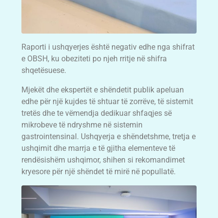
Raporti i ushqyerjes është negativ edhe nga shifrat
e OBSH, ku obeziteti po njeh rritje në shifra
shqetësuese.
Mjekët dhe ekspertët e shëndetit publik apeluan
edhe për një kujdes të shtuar të zorrëve, të sistemit
tretës dhe te vëmendja dedikuar shfaqjes së
mikrobeve të ndryshme në sistemin
gastrointensinal. Ushqyerja e shëndetshme, tretja e
ushqimit dhe marrja e të gjitha elementeve të
rendësishëm ushqimor, shihen si rekomandimet
kryesore për një shëndet të mirë në popullatë.