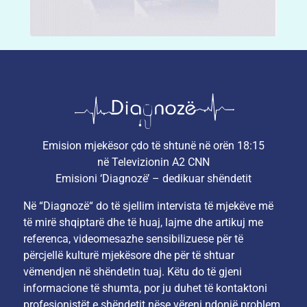
Emision mjekësor çdo të shtunë në orën 18:15
në Televizionin A2 CNN
Emisioni ‘Diagnozë’ – dedikuar shëndetit
Në “Diagnozë“ do të sjellim intervista të mjekëve më
të mirë shqiptarë dhe të huaj, lajme dhe artikuj me
referenca, videomesazhe sensibilizuese për të
përcjellë kulturë mjekësore dhe për të shtuar
vëmendjen në shëndetin tuaj. Këtu do të gjeni
informacione të shumta, por ju duhet të kontaktoni
profesionistët e shëndetit nëse vëreni ndonjë problem