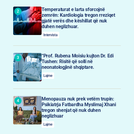
Temperaturat e larta sforcojnë
zemrën: Kardiologia tregon rreziqet
gjatë verës dhe këshillat që nuk
duhen neglizhuar.
Intervista
“Prof. Rubena Moisiu kujton Dr. Edi
Tushen: Risitë që solli në
neonatologjinë shqiptare.
Lajme
Menopauza nuk prek vetëm trupin:
Psikiatrja Fatbardha Myslimaj Xhani
tregon shenjat që nuk duhen
neglizhuar
Lajme