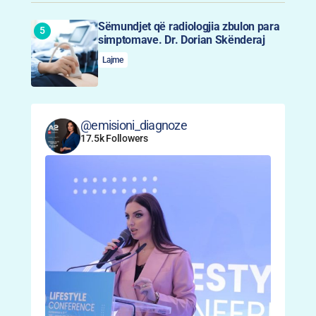
Sëmundjet që radiologjia zbulon para
simptomave. Dr. Dorian Skënderaj
Lajme
@emisioni_diagnoze
17.5k Followers