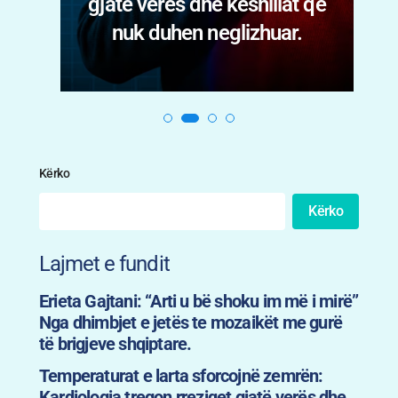
gjatë verës dhe këshillat që
nuk duhen neglizhuar.
Kërko
Kërko
Lajmet e fundit
Erieta Gajtani: “Arti u bë shoku im më i mirë”
Nga dhimbjet e jetës te mozaikët me gurë
të brigjeve shqiptare.
Temperaturat e larta sforcojnë zemrën:
Kardiologia tregon rreziqet gjatë verës dhe