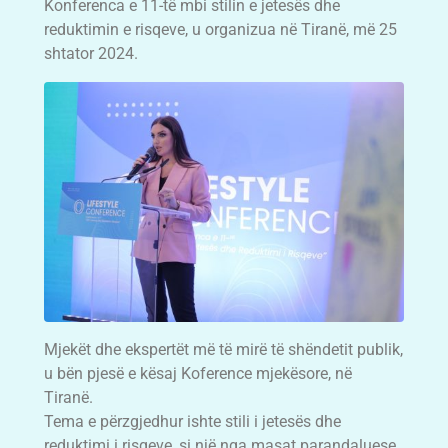
Konferenca e 11-të mbi stilin e jetesës dhe
reduktimin e risqeve, u organizua në Tiranë, më 25
shtator 2024.
Mjekët dhe ekspertët më të mirë të shëndetit publik,
u bën pjesë e kësaj Koference mjekësore, në
Tiranë.
Tema e përzgjedhur ishte stili i jetesës dhe
reduktimi i risqeve, si një nga masat parandaluese