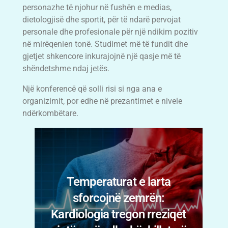
personazhe të njohur në fushën e medias,
dietologjisë dhe sportit, për të ndarë pervojat
personale dhe profesionale për një ndikim pozitiv
në mirëqenien tonë. Studimet më të fundit dhe
gjetjet shkencore inkurajojnë një qasje më të
shëndetshme ndaj jetës.
Një konferencë që solli risi si nga ana e
organizimit, por edhe në prezantimet e nivele
ndërkombëtare.
Temperaturat e larta
sforcojnë zemrën:
t
Kardiologia tregon rreziqet