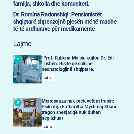
familja, shkolla dhe komuniteti.
Dr. Romina Radonshiqi: Pensionistët
shqiptarë shpenzojnë pjesën më të madhe
të të ardhurave për medikamente
Lajme
“Prof. Rubena Moisiu kujton Dr. Edi
Tushen: Risitë që solli në
neonatologjinë shqiptare.
Lajme
Menopauza nuk prek vetëm trupin:
Psikiatrja Fatbardha Myslimaj Xhani
tregon shenjat që nuk duhen
neglizhuar
Lajme