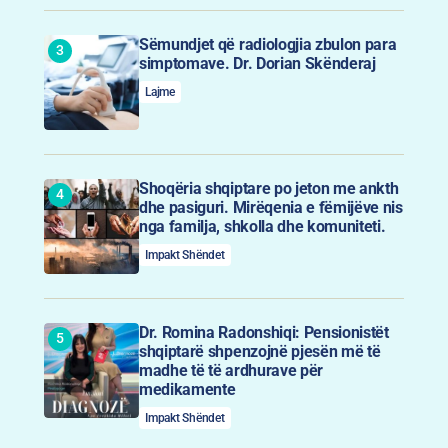
Sëmundjet që radiologjia zbulon para
simptomave. Dr. Dorian Skënderaj
Lajme
Shoqëria shqiptare po jeton me ankth
dhe pasiguri. Mirëqenia e fëmijëve nis
nga familja, shkolla dhe komuniteti.
Impakt Shëndet
Dr. Romina Radonshiqi: Pensionistët
shqiptarë shpenzojnë pjesën më të
madhe të të ardhurave për
medikamente
Impakt Shëndet