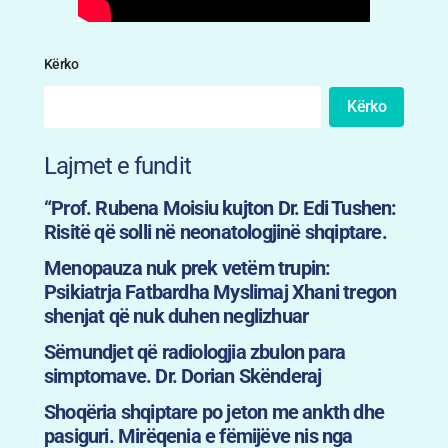
Kërko
Kërko
Lajmet e fundit
“Prof. Rubena Moisiu kujton Dr. Edi Tushen:
Risitë që solli në neonatologjinë shqiptare.
Menopauza nuk prek vetëm trupin:
Psikiatrja Fatbardha Myslimaj Xhani tregon
shenjat që nuk duhen neglizhuar
Sëmundjet që radiologjia zbulon para
simptomave. Dr. Dorian Skënderaj
Shoqëria shqiptare po jeton me ankth dhe
pasiguri. Mirëqenia e fëmijëve nis nga