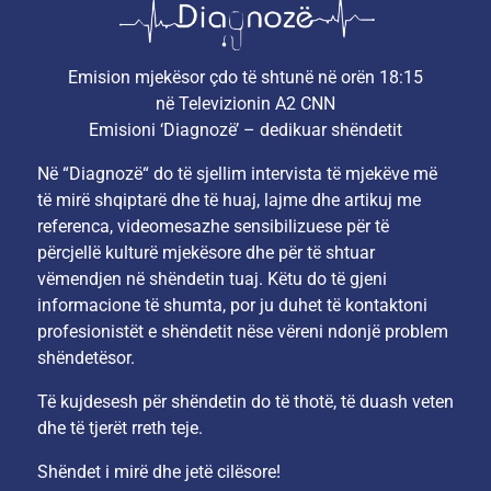
Emision mjekësor çdo të shtunë në orën 18:15
në Televizionin A2 CNN
Emisioni ‘Diagnozë’ – dedikuar shëndetit
Në “Diagnozë“ do të sjellim intervista të mjekëve më
të mirë shqiptarë dhe të huaj, lajme dhe artikuj me
referenca, videomesazhe sensibilizuese për të
përcjellë kulturë mjekësore dhe për të shtuar
vëmendjen në shëndetin tuaj. Këtu do të gjeni
informacione të shumta, por ju duhet të kontaktoni
profesionistët e shëndetit nëse vëreni ndonjë problem
shëndetësor.
Të kujdesesh për shëndetin do të thotë, të duash veten
dhe të tjerët rreth teje.
Shëndet i mirë dhe jetë cilësore!