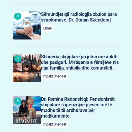
Sëmundjet që radiologjia zbulon para
simptomave. Dr. Dorian Skënderaj
Lajme
Shoqëria shqiptare po jeton me ankth
dhe pasiguri. Mirëqenia e fëmijëve nis
nga familja, shkolla dhe komuniteti.
Impakt Shëndet
Dr. Romina Radonshiqi: Pensionistët
shqiptarë shpenzojnë pjesën më të
madhe të të ardhurave për
medikamente
Impakt Shëndet