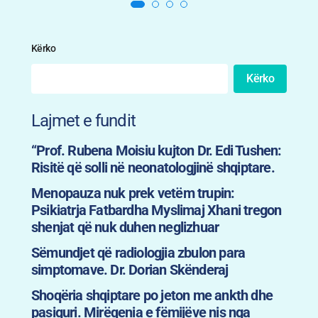
Kërko
Kërko
Lajmet e fundit
“Prof. Rubena Moisiu kujton Dr. Edi Tushen:
Risitë që solli në neonatologjinë shqiptare.
Menopauza nuk prek vetëm trupin:
Psikiatrja Fatbardha Myslimaj Xhani tregon
shenjat që nuk duhen neglizhuar
Sëmundjet që radiologjia zbulon para
simptomave. Dr. Dorian Skënderaj
Shoqëria shqiptare po jeton me ankth dhe
pasiguri. Mirëqenia e fëmijëve nis nga