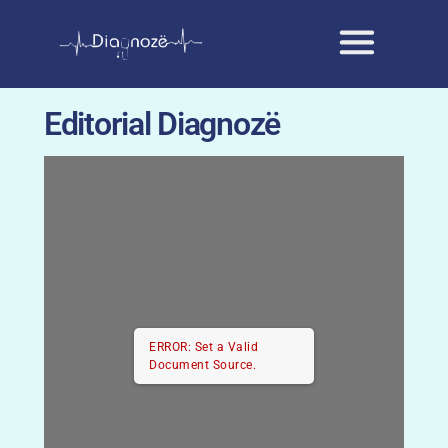
Editorial Diagnozë
ERROR: Set a Valid
Document Source.