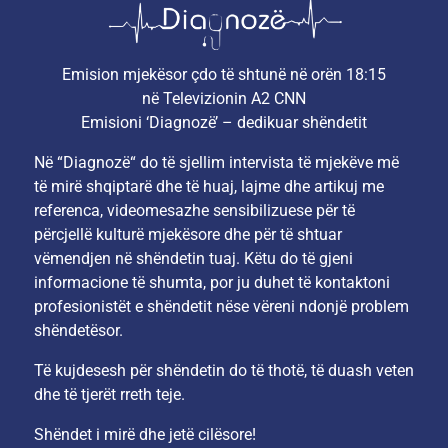
Emision mjekësor çdo të shtunë në orën 18:15
në Televizionin A2 CNN
Emisioni ‘Diagnozë’ – dedikuar shëndetit
Në “Diagnozë“ do të sjellim intervista të mjekëve më
të mirë shqiptarë dhe të huaj, lajme dhe artikuj me
referenca, videomesazhe sensibilizuese për të
përcjellë kulturë mjekësore dhe për të shtuar
vëmendjen në shëndetin tuaj. Këtu do të gjeni
informacione të shumta, por ju duhet të kontaktoni
profesionistët e shëndetit nëse vëreni ndonjë problem
shëndetësor.
Të kujdesesh për shëndetin do të thotë, të duash veten
dhe të tjerët rreth teje.
Shëndet i mirë dhe jetë cilësore!