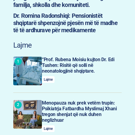
familja, shkolla dhe komuniteti.
Dr. Romina Radonshiqi: Pensionistët
shqiptarë shpenzojnë pjesën më të madhe
të të ardhurave për medikamente
Lajme
“Prof. Rubena Moisiu kujton Dr. Edi
Tushen: Risitë që solli në
neonatologjinë shqiptare.
Lajme
Menopauza nuk prek vetëm trupin:
Psikiatrja Fatbardha Myslimaj Xhani
tregon shenjat që nuk duhen
neglizhuar
Lajme