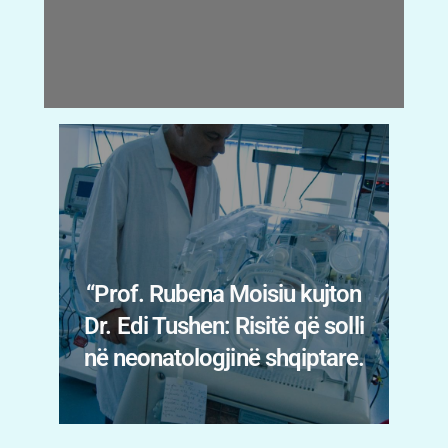
Menopauza nuk prek vetëm
trupin: Psikiatrja Fatbardha
jton
Myslimaj Xhani tregon
solli
shenjat që nuk duhen
are.
neglizhuar