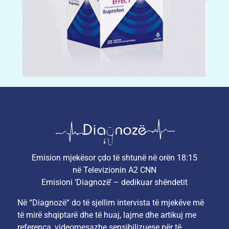
Emision mjekësor çdo të shtunë në orën 18:15
në Televizionin A2 CNN
Emisioni ‘Diagnozë’ – dedikuar shëndetit
Në “Diagnozë“ do të sjellim intervista të mjekëve më
të mirë shqiptarë dhe të huaj, lajme dhe artikuj me
referenca, videomesazhe sensibilizuese për të