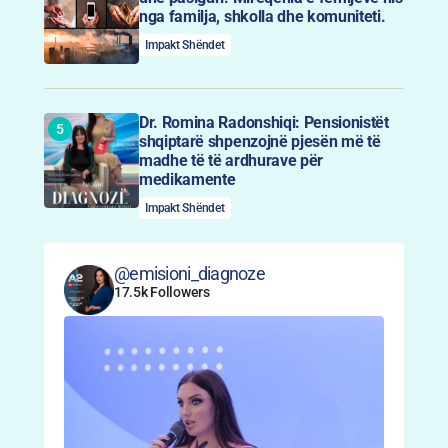
nga familja, shkolla dhe komuniteti.
Impakt Shëndet
Dr. Romina Radonshiqi: Pensionistët
shqiptarë shpenzojnë pjesën më të
madhe të të ardhurave për
medikamente
Impakt Shëndet
@emisioni_diagnoze
17.5k Followers