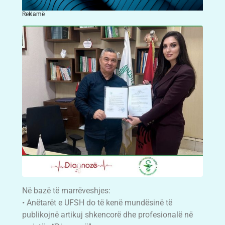
Reklamë
Në bazë të marrëveshjes:
• Anëtarët e UFSH do të kenë mundësinë të
publikojnë artikuj shkencorë dhe profesionalë në