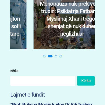
Menopauza nuk prek vetëm
trupin: Psikiatrja Fatbardha
n
Myslimaj Xhani tregon
i
shenjat që nuk duhen
.
neglizhuar
Kërko
Kërko
Lajmet e fundit
“Prof. Rubena Moisiu kujton Dr. Edi Tushen: