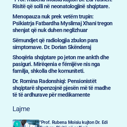
Risitë që solli në neonatologjinë shqiptare.
Menopauza nuk prek vetëm trupin:
Psikiatrja Fatbardha Myslimaj Xhani tregon
shenjat që nuk duhen neglizhuar
Sëmundjet që radiologjia zbulon para
simptomave. Dr. Dorian Skënderaj
Shoqëria shqiptare po jeton me ankth dhe
pasiguri. Mirëqenia e fëmijëve nis nga
familja, shkolla dhe komuniteti.
Dr. Romina Radonshiqi: Pensionistët
shqiptarë shpenzojnë pjesën më të madhe
të të ardhurave për medikamente
Lajme
“Prof. Rubena Moisiu kujton Dr. Edi