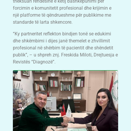
theksuan rëndësinë e këtij bashkëpunimi për
forcimin e komunitetit profesional dhe krijimin e
një platforme të qëndrueshme për publikime me
standarde të larta shkencore.
“Ky partneritet reflekton bindjen tonë se edukimi
dhe shkëmbimi i dijes janë themelet e zhvillimit
profesional në shërbim të pacientit dhe shëndetit
publik”, – u shpreh znj. Freskida Miloti, Drejtuesja e
Revistës “Diagnozë”.