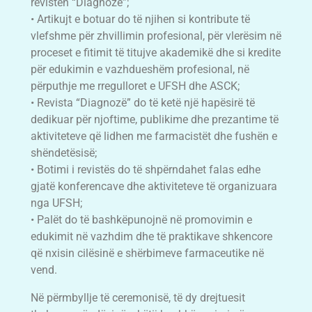
revistën “Diagnozë”;
• Artikujt e botuar do të njihen si kontribute të
vlefshme për zhvillimin profesional, për vlerësim në
proceset e fitimit të titujve akademikë dhe si kredite
për edukimin e vazhdueshëm profesional, në
përputhje me rregulloret e UFSH dhe ASCK;
• Revista “Diagnozë” do të ketë një hapësirë të
dedikuar për njoftime, publikime dhe prezantime të
aktiviteteve që lidhen me farmacistët dhe fushën e
shëndetësisë;
• Botimi i revistës do të shpërndahet falas edhe
gjatë konferencave dhe aktiviteteve të organizuara
nga UFSH;
• Palët do të bashkëpunojnë në promovimin e
edukimit në vazhdim dhe të praktikave shkencore
që nxisin cilësinë e shërbimeve farmaceutike në
vend.
Në përmbyllje të ceremonisë, të dy drejtuesit