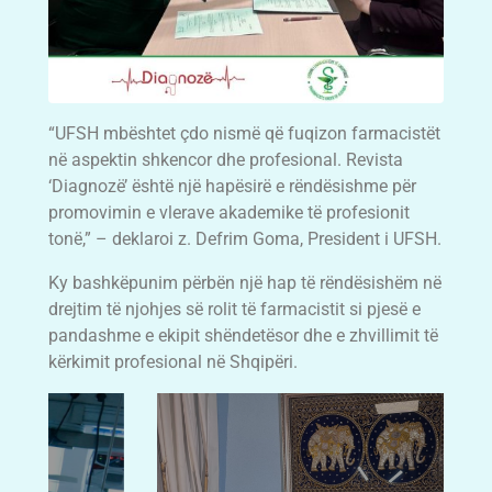
“UFSH mbështet çdo nismë që fuqizon farmacistët
në aspektin shkencor dhe profesional. Revista
‘Diagnozë’ është një hapësirë e rëndësishme për
promovimin e vlerave akademike të profesionit
tonë,” – deklaroi z. Defrim Goma, President i UFSH.
Ky bashkëpunim përbën një hap të rëndësishëm në
drejtim të njohjes së rolit të farmacistit si pjesë e
pandashme e ekipit shëndetësor dhe e zhvillimit të
kërkimit profesional në Shqipëri.