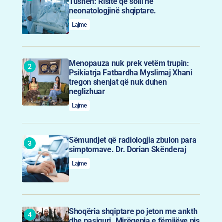
Tushen: Risitë që solli në
neonatologjinë shqiptare.
Lajme
Menopauza nuk prek vetëm trupin:
Psikiatrja Fatbardha Myslimaj Xhani
tregon shenjat që nuk duhen
neglizhuar
Lajme
Sëmundjet që radiologjia zbulon para
simptomave. Dr. Dorian Skënderaj
Lajme
Shoqëria shqiptare po jeton me ankth
dhe pasiguri. Mirëqenia e fëmijëve nis