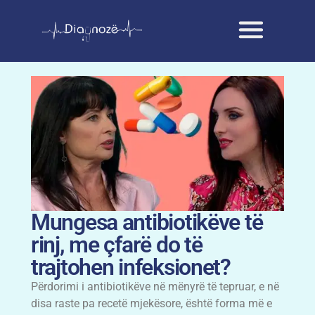
Mungesa antibiotikëve të
rinj, me çfarë do të
trajtohen infeksionet?
Përdorimi i antibiotikëve në mënyrë të tepruar, e në
disa raste pa recetë mjekësore, është forma më e