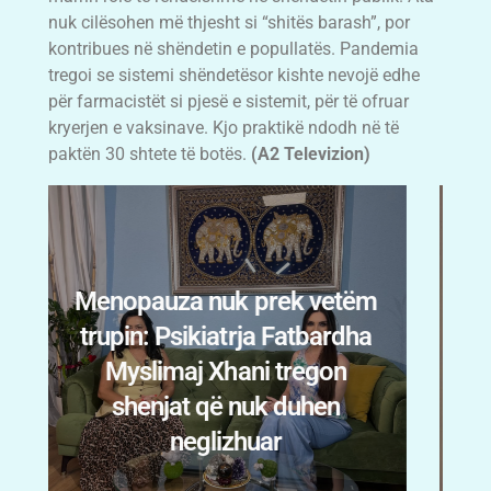
nuk cilësohen më thjesht si “shitës barash”, por
kontribues në shëndetin e popullatës. Pandemia
tregoi se sistemi shëndetësor kishte nevojë edhe
për farmacistët si pjesë e sistemit, për të ofruar
kryerjen e vaksinave. Kjo praktikë ndodh në të
paktën 30 shtete të botës.
(A2 Televizion)
m
Erieta Gajtani: “Arti u bë
shoku im më i mirë” Nga
dhimbjet e jetës te mozaikët
me gurë të brigjeve
shqiptare.