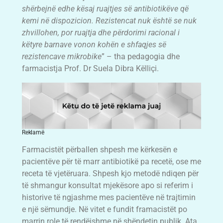
shërbejnë edhe kësaj ruajtjes së antibiotikëve që
kemi në dispozicion. Rezistencat nuk është se nuk
zhvillohen, por ruajtja dhe përdorimi racional i
këtyre barnave vonon kohën e shfaqjes së
rezistencave mikrobike
” – tha pedagogia dhe
farmacistja Prof. Dr Suela Dibra Këlliçi.
Reklamë
Farmacistët përballen shpesh me kërkesën e
pacientëve për të marr antibiotikë pa recetë, ose me
receta të vjetëruara. Shpesh kjo metodë ndiqen për
të shmangur konsultat mjekësore apo si referim i
historive të ngjashme mes pacientëve në trajtimin
e një sëmundje. Në vitet e fundit framacistët po
marrin role të rendëishme në shëndetin publik. Ata