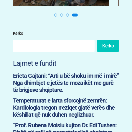
Kërko
Kërko
Lajmet e fundit
Erieta Gajtani: “Arti u bë shoku im më i mirë”
Nga dhimbjet e jetës te mozaikët me gurë
të brigjeve shqiptare.
Temperaturat e larta sforcojnë zemrën:
Kardiologia tregon rreziqet gjatë verës dhe
këshillat që nuk duhen neglizhuar.
“Prof. Rubena Moisiu kujton Dr. Edi Tushen: