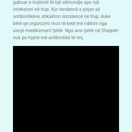
gabuar e trajtimit të një sëmundje apo një
infeksioni në trup. Kjo tendencë e pirjes së
antibiotikëve, shkakton rezistencë në trup, duke
bërë që organizmi mos të ketë më ndikim nga
asnjë medikament tjetër. Nga ana tjetër në Shqipëri
nuk po hyjnë më antibiotikë të rinj.