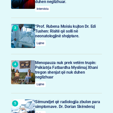
duhen neglizhuar.
Intervista
“Prof. Rubena Moisiu kujton Dr. Edi
Tushen: Risitë që solli në
neonatologjinë shqiptare.
Lajme
Menopauza nuk prek vetëm trupin:
Psikiatrja Fatbardha Myslimaj Xhani
tregon shenjat që nuk duhen
neglizhuar
Lajme
Sëmundjet që radiologjia zbulon para
simptomave. Dr. Dorian Skënderaj