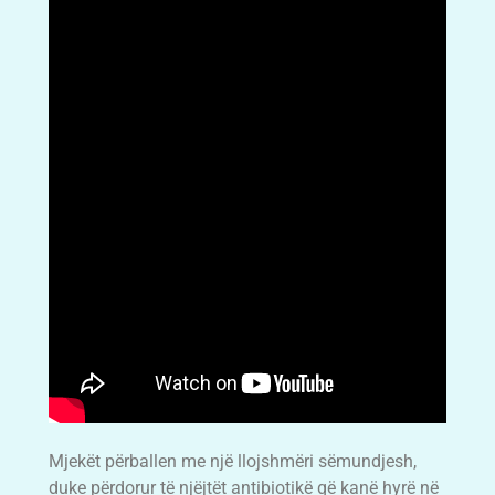
Mjekët përballen me një llojshmëri sëmundjesh,
duke përdorur të njëjtët antibiotikë që kanë hyrë në