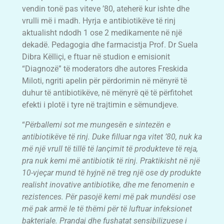
vendin tonë pas viteve ’80, ateherë kur ishte dhe
vrulli më i madh. Hyrja e antibiotikëve të rinj
aktualisht ndodh 1 ose 2 medikamente në një
dekadë. Pedagogia dhe farmacistja Prof. Dr Suela
Dibra Këlliçi, e ftuar në studion e emisionit
“Diagnozë” të moderators dhe autores Freskida
Miloti, ngriti apelin për përdorimin në mënyrë të
duhur të antibiotikëve, në mënyrë që të përfitohet
efekti i plotë i tyre në trajtimin e sëmundjeve.
“
Përballemi sot me mungesën e sintezën e
antibiotikëve të rinj. Duke filluar nga vitet ’80, nuk ka
më një vrull të tillë të lançimit të produkteve të reja,
pra nuk kemi më antibiotik të rinj. Praktikisht në një
10-vjeçar mund të hyjnë në treg një ose dy produkte
realisht inovative antibiotike, dhe me fenomenin e
rezistences. Për pasojë kemi më pak mundësi ose
më pak armë le të thëmi për të luftuar infeksionet
bakteriale. Prandaj dhe fushatat sensibilizuese i