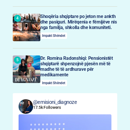
Shoqëria shqiptare po jeton me ankth
dhe pasiguri. Mirëqenia e fëmijëve nis
nga familja, shkolla dhe komuniteti.
Impakt Shëndet
Dr. Romina Radonshiqi: Pensionistët
shqiptarë shpenzojnë pjesën më të
madhe të të ardhurave për
medikamente
Impakt Shëndet
@emisioni_diagnoze
17.5k Followers