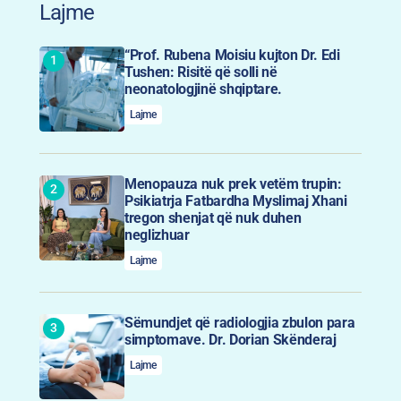
Lajme
“Prof. Rubena Moisiu kujton Dr. Edi
Tushen: Risitë që solli në
neonatologjinë shqiptare.
Lajme
Menopauza nuk prek vetëm trupin:
Psikiatrja Fatbardha Myslimaj Xhani
tregon shenjat që nuk duhen
neglizhuar
Lajme
Sëmundjet që radiologjia zbulon para
simptomave. Dr. Dorian Skënderaj
Lajme