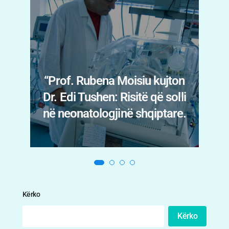
Menopauza nuk prek vetëm
trupin: Psikiatrja Fatbardha
ton
Myslimaj Xhani tregon
olli
shenjat që nuk duhen
are.
neglizhuar
Kërko
Kërko