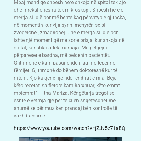
Mbaj mend që shpesh herë shkoja në spital tek ajo
dhe mrekullohesha tek mikroskopi. Shpesh herë e
merrja si lojë por më bënte kaq përshtypje gjithcka,
në momentin kur vija syrin, mënyrën se si
zvogëlohej, zmadhohej. Unë e merrja si lojë por
ishte një moment që me zor e prisja, kur shkoja në
spital, kur shkoja tek mamaja. Më pëlqejnë
përparëset e bardha, më pëlqenin pacientët.
Gjithmonë e kam pasur ëndërr, aq më tepër ne
fëmijët: Gjithmonë do bëhem doktoreshë kur të
rritem. Kjo ka qenë një ndër ëndrrat e mia. Bëja
këto recetat, sa fletore kam harxhuar, këto emrat
mbiemrat,” – tha Mariza. Këngëtarja tregoi se
është e vetmja gjë për të cilën shqetësohet më
shumë se për muzikën prandaj bën kontrolle të
vazhdueshme.
https://www.youtube.com/watch?v=jZJv5z71aBQ