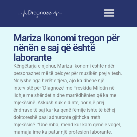
Mariza Ikonomi tregon për
nënën e saj që është
laborante
Këngëtarja e njohur, Mariza Ikonomi është ndër
personazhet më të pëlqyer për muzikën prej vitesh.
Ndryshe nga herët e tjera, ajo ka dhënë një
intervistë për ‘Diagnozë’ me Freskida Milotin në
lidhje me shëndetin dhe marrëdhënien që ka me
mjekësinë. Askush nuk e dinte, por një prej
ëndrrave të saj kur ka qenë fëmijë ishte të bëhej
doktoreshë pasi adhuronte gjithcka rreth
mjekësisë. “Unë mbaj mend kur kam qenë e vogël,
mamaja ime ka patur një profesion laborante.