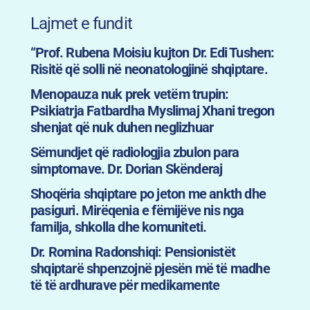
Lajmet e fundit
“Prof. Rubena Moisiu kujton Dr. Edi Tushen:
Risitë që solli në neonatologjinë shqiptare.
Menopauza nuk prek vetëm trupin:
Psikiatrja Fatbardha Myslimaj Xhani tregon
shenjat që nuk duhen neglizhuar
Sëmundjet që radiologjia zbulon para
simptomave. Dr. Dorian Skënderaj
Shoqëria shqiptare po jeton me ankth dhe
pasiguri. Mirëqenia e fëmijëve nis nga
familja, shkolla dhe komuniteti.
Dr. Romina Radonshiqi: Pensionistët
shqiptarë shpenzojnë pjesën më të madhe
të të ardhurave për medikamente