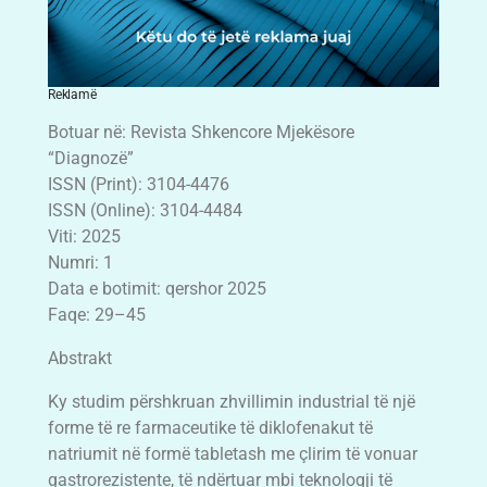
Reklamë
Botuar në: Revista Shkencore Mjekësore
“Diagnozë”
ISSN (Print): 3104-4476
ISSN (Online): 3104-4484
Viti: 2025
Numri: 1
Data e botimit: qershor 2025
Faqe: 29–45
Abstrakt
Ky studim përshkruan zhvillimin industrial të një
forme të re farmaceutike të diklofenakut të
natriumit në formë tabletash me çlirim të vonuar
gastrorezistente, të ndërtuar mbi teknologji të