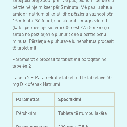
shpejtësi prej 2500 rpm. Më pas, pluhuri i përbërë u
përzie në një mikser për 5 minuta. Më pas, u shtua
amidon natrium glikolati dhe përzierja vazhdoi për
15 minuta. Së fundi, dhe stearati i magneziumit
(kaloi përmes një sistemi 60-mesh/250-mikron) u
shtua në përzierjen e pluhurit dhe u përzie për 3
minuta. Përzierja e pluhurave iu nënshtrua procesit
të tabletimit.
Parametrat e procesit të tabletimit paraqiten në
tabelën 2
Tabela 2 – Parametrat e tabletimit të tabletave 50
mg Diklofenak Natriumi
Parametrat
Specifikimi
Përshkrimi
Tableta të rrumbullakëta