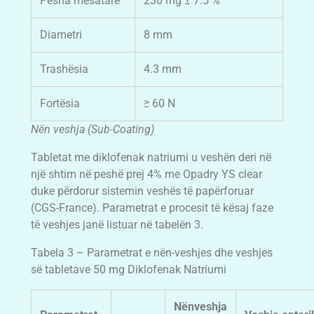
Pesha mesatare
230 mg ± 7.5 %
Diametri
8 mm
Trashësia
4.3 mm
Fortësia
≥ 60 N
Nën veshja (Sub-Coating)
Tabletat me diklofenak natriumi u veshën deri në
një shtim në peshë prej 4% me Opadry YS clear
duke përdorur sistemin veshës të papërforuar
(CGS-France). Parametrat e procesit të kësaj faze
të veshjes janë listuar në tabelën 3.
Tabela 3 – Parametrat e nën-veshjes dhe veshjes
së tabletave 50 mg Diklofenak Natriumi
Nënveshja