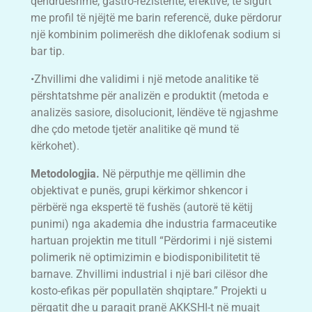
qëndrueshme, gastro-rezistente, efektive, të sigurt
me profil të njëjtë me barin referencë, duke përdorur
një kombinim polimerësh dhe diklofenak sodium si
bar tip.
•Zhvillimi dhe validimi i një metode analitike të
përshtatshme për analizën e produktit (metoda e
analizës sasiore, disolucionit, lëndëve të ngjashme
dhe çdo metode tjetër analitike që mund të
kërkohet).
Metodologjia.
Në përputhje me qëllimin dhe
objektivat e punës, grupi kërkimor shkencor i
përbërë nga ekspertë të fushës (autorë të këtij
punimi) nga akademia dhe industria farmaceutike
hartuan projektin me titull “Përdorimi i një sistemi
polimerik në optimizimin e biodisponibilitetit të
barnave. Zhvillimi industrial i një bari cilësor dhe
kosto-efikas për popullatën shqiptare.” Projekti u
përgatit dhe u paraqit pranë AKKSHI-t në muajt