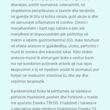
dhimbjes, artritit reumatoid, osteoartritit, në
shqetësime periartikulare si bursite dhe tendinite,
në gjendje të tilla si kolika renale, gutë akute si dhe
në sëmundjet inflamatore të zorrëve. Çlirimi i
menjëhershëm i barit nga tableta e bën atë
menjëherë të disponueshëm për përthithje në
traktin e sipërm gastrointestinal (GI), duke rezultuar
në efekte anësore si gjakderdhja, ulcera, perforimi i
murit të zorrëve dhe toksicitet lokal. Këto efekte
anësore mund të shmangen duke e veshur barin
me një kombinim polimerik enterik që nuk lejon
ekspozimin e tij në mjedisin acidik të stomakut, por
tretjen në mediumin intestinal ku dhe jep dhe
veprimin terapeutik.
Karakteristikat fizike të bërthamës së tabletave
përfshirë trashësinë, peshën dhe fortësinë u matën
me aparatin Erweka TBH30. Friabiliteti i tabletave
u përcaktua duke përdorur friabilatorin Erweka TA.