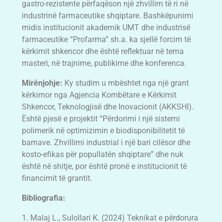
gastro-rezistente përfaqëson një zhvillim të ri në
industrinë farmaceutike shqiptare. Bashkëpunimi
midis institucionit akademik UMT dhe industrisë
farmaceutike “Profarma” sh.a. ka sjellë forcim të
kërkimit shkencor dhe është reflektuar në tema
masteri, në trajnime, publikime dhe konferenca.
Mirënjohje:
Ky studim u mbështet nga një grant
kërkimor nga Agjencia Kombëtare e Kërkimit
Shkencor, Teknologjisë dhe Inovacionit (AKKSHI).
Është pjesë e projektit “Përdorimi i një sistemi
polimerik në optimizimin e biodisponibilitetit të
barnave. Zhvillimi industrial i një bari cilësor dhe
kosto-efikas për popullatën shqiptare” dhe nuk
është në shitje, por është pronë e institucionit të
financimit të grantit.
Bibliografia:
1. Malaj L., Sulollari K. (2024) Teknikat e përdorura