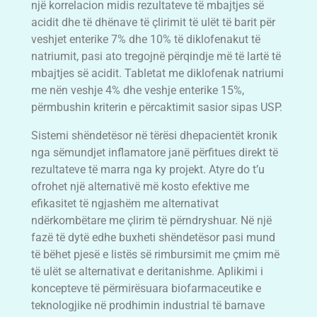
një korrelacion midis rezultateve të mbajtjes së
acidit dhe të dhënave të çlirimit të ulët të barit për
veshjet enterike 7% dhe 10% të diklofenakut të
natriumit, pasi ato tregojnë përqindje më të lartë të
mbajtjes së acidit. Tabletat me diklofenak natriumi
me nën veshje 4% dhe veshje enterike 15%,
përmbushin kriterin e përcaktimit sasior sipas USP.
Sistemi shëndetësor në tërësi dhepacientët kronik
nga sëmundjet inflamatore janë përfitues direkt të
rezultateve të marra nga ky projekt. Atyre do t’u
ofrohet një alternativë më kosto efektive me
efikasitet të ngjashëm me alternativat
ndërkombëtare me çlirim të përndryshuar. Në një
fazë të dytë edhe buxheti shëndetësor pasi mund
të bëhet pjesë e listës së rimbursimit me çmim më
të ulët se alternativat e deritanishme. Aplikimi i
koncepteve të përmirësuara biofarmaceutike e
teknologjike në prodhimin industrial të barnave