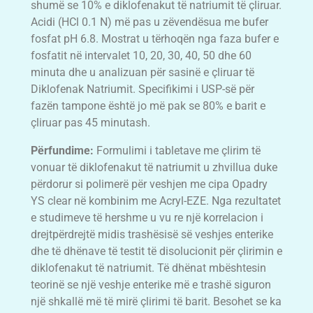
shumë se 10% e diklofenakut të natriumit të çliruar.
Acidi (HCl 0.1 N) më pas u zëvendësua me bufer
fosfat pH 6.8. Mostrat u tërhoqën nga faza bufer e
fosfatit në intervalet 10, 20, 30, 40, 50 dhe 60
minuta dhe u analizuan për sasinë e çliruar të
Diklofenak Natriumit. Specifikimi i USP-së për
fazën tampone është jo më pak se 80% e barit e
çliruar pas 45 minutash.
Përfundime:
Formulimi i tabletave me çlirim të
vonuar të diklofenakut të natriumit u zhvillua duke
përdorur si polimerë për veshjen me cipa Opadry
YS clear në kombinim me Acryl-EZE. Nga rezultatet
e studimeve të hershme u vu re një korrelacion i
drejtpërdrejtë midis trashësisë së veshjes enterike
dhe të dhënave të testit të disolucionit për çlirimin e
diklofenakut të natriumit. Të dhënat mbështesin
teorinë se një veshje enterike më e trashë siguron
një shkallë më të mirë çlirimi të barit. Besohet se ka