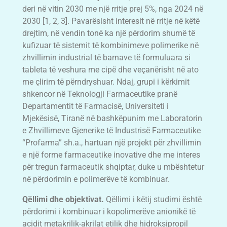
deri në vitin 2030 me një rritje prej 5%, nga 2024 në
2030 [1, 2, 3]. Pavarësisht interesit në rritje në këtë
drejtim, në vendin tonë ka një përdorim shumë të
kufizuar të sistemit të kombinimeve polimerike në
zhvillimin industrial të barnave të formuluara si
tableta të veshura me cipë dhe veçanërisht në ato
me çlirim të përndryshuar. Ndaj, grupi i kërkimit
shkencor në Teknologji Farmaceutike pranë
Departamentit të Farmacisë, Universiteti i
Mjekësisë, Tiranë në bashkëpunim me Laboratorin
e Zhvillimeve Gjenerike të Industrisë Farmaceutike
“Profarma” sh.a., hartuan një projekt për zhvillimin
e një forme farmaceutike inovative dhe me interes
për tregun farmaceutik shqiptar, duke u mbështetur
në përdorimin e polimerëve të kombinuar.
Qëllimi dhe objektivat.
Qëllimi i këtij studimi është
përdorimi i kombinuar i kopolimerëve anionikë të
acidit metakrilik-akrilat etilik dhe hidroksipropil