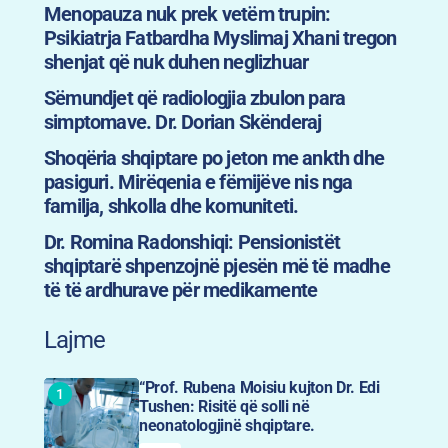
Menopauza nuk prek vetëm trupin:
Psikiatrja Fatbardha Myslimaj Xhani tregon
shenjat që nuk duhen neglizhuar
Sëmundjet që radiologjia zbulon para
simptomave. Dr. Dorian Skënderaj
Shoqëria shqiptare po jeton me ankth dhe
pasiguri. Mirëqenia e fëmijëve nis nga
familja, shkolla dhe komuniteti.
Dr. Romina Radonshiqi: Pensionistët
shqiptarë shpenzojnë pjesën më të madhe
të të ardhurave për medikamente
Lajme
“Prof. Rubena Moisiu kujton Dr. Edi
Tushen: Risitë që solli në
neonatologjinë shqiptare.