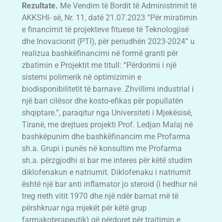
Rezultate.
Me Vendim të Bordit të Administrimit të
AKKSHI- së, Nr. 11, datë 21.07.2023 “Për miratimin
e financimit të projekteve fituese të Teknologjisë
dhe Inovacionit (PTI), për periudhën 2023-2024” u
realizua bashkëfinancimi në formë granti për
zbatimin e Projektit me titull: “Përdorimi i një
sistemi polimerik në optimizimin e
biodisponibilitetit të barnave. Zhvillimi industrial i
një bari cilësor dhe kosto-efikas për popullatën
shqiptare.”, paraqitur nga Universiteti i Mjekësisë,
Tiranë, me drejtues projekti Prof. Ledjan Malaj në
bashkëpunim dhe bashkëfinancim me Profarma
sh.a. Grupi i punës në konsultim me Profarma
sh.a. përzgjodhi si bar me interes për këtë studim
diklofenakun e natriumit. Diklofenaku i natriumit
është një bar anti inflamator jo steroid (i hedhur në
treg rreth vitit 1970 dhe një ndër barnat më të
përshkruar nga mjekët për këtë grup
farmakoterapeutik) që përdoret për trajtimin e