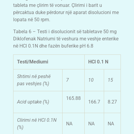
tableta me çlirim të vonuar. Çlirimi i barit u
përcaktua duke përdorur një aparat disolucioni me
lopata në 50 rpm.
Tabela 6 – Testi i disolucionit së tabletave 50 mg
Diklofenak Natriumi të veshura me veshje enterike
në HCl 0.1N dhe fazën buferike pH 6.8
Testi/Mediumi
HCl 0.1 N
Shtimi në peshë
7
10
15
pas veshjes (%)
165.88
Acid uptake (%)
166.7
8.27
Clirimi në HCl 0.1N
NA
NA
NA
(%)