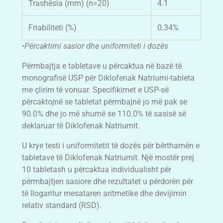
Trashësia (mm) (n=20)
4.1
Friabiliteti (%)
0.34%
•Përcaktimi sasior dhe uniformiteti i dozës
Përmbajtja e tabletave u përcaktua në bazë të
monografisë USP për Diklofenak Natriumi-tableta
me çlirim të vonuar. Specifikimet e USP-së
përcaktojnë se tabletat përmbajnë jo më pak se
90.0% dhe jo më shumë se 110.0% të sasisë së
deklaruar të Diklofenak Natriumit.
U krye testi i uniformitetit të dozës për bërthamën e
tabletave të Diklofenak Natriumit. Një mostër prej
10 tabletash u përcaktua individualisht për
përmbajtjen sasiore dhe rezultatet u përdorën për
të llogaritur mesataren aritmetike dhe devijimin
relativ standard (RSD).