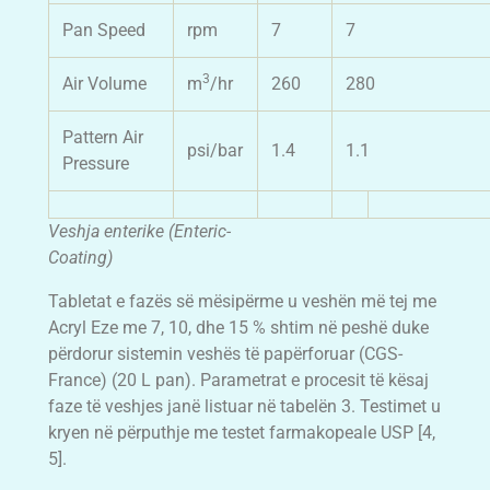
Pan Speed
rpm
7
7
3
Air Volume
m
/hr
260
280
Pattern Air
psi/bar
1.4
1.1
Pressure
Veshja enterike (Enteric-
Coating)
Tabletat e fazës së mësipërme u veshën më tej me
Acryl Eze me 7, 10, dhe 15 % shtim në peshë duke
përdorur sistemin veshës të papërforuar (CGS-
France) (20 L pan). Parametrat e procesit të kësaj
faze të veshjes janë listuar në tabelën 3. Testimet u
kryen në përputhje me testet farmakopeale USP [4,
5].