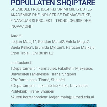
POPULLATËN SHQIPTARE
SHEMBULL I NJË BASHKËPUNIMI MIDIS BOTËS
AKADEMIKE DHE INDUSTRISË FARMACEUTIKE,
FINANCUAR SI PROJEKT I TEKNOLOGJISË DHE
INOVACIONIT
Autorë:
Ledjan Malaj1*, Gentjan Mataj2, Entela Muça2,
Suela Këlliçi1, Brunilda Myftari1, Partizan Malkaj3,
Erjon Troja1, Eni Bushi1,2
Institucionet:
1Departamenti i Farmacisë, Fakulteti i Mjekësisë,
Universiteti i Mjekësisë Tiranë, Shqipëri
2Profarma sh.a, Tiranë, Shqipëri
3Departamenti i Inxhinierisë Fizike, Universiteti
Politeknik Tiranë, Shqipëri
*Autori korrespondent:
ledjan.malaj@umed.edu.al