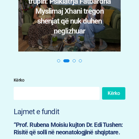
trupin: Psikiatrja Fatbardha
n
Myslimaj Xhani tregon
i
shenjat që nuk duhen
.
neglizhuar
Kërko
Kërko
Lajmet e fundit
“Prof. Rubena Moisiu kujton Dr. Edi Tushen:
Risitë që solli në neonatologjinë shqiptare.