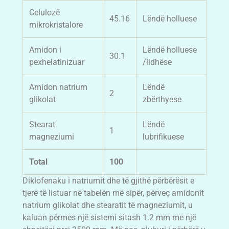
Celulozë
45.16
Lëndë holluese
mikrokristalore
Amidon i
Lëndë holluese
30.1
pexhelatinizuar
/lidhëse
Amidon natrium
Lëndë
2
glikolat
zbërthyese
Stearat
Lëndë
1
magneziumi
lubrifikuese
Total
100
Diklofenaku i natriumit dhe të gjithë përbërësit e
tjerë të listuar në tabelën më sipër, përveç amidonit
natrium glikolat dhe stearatit të magneziumit, u
kaluan përmes një sistemi sitash 1.2 mm me një