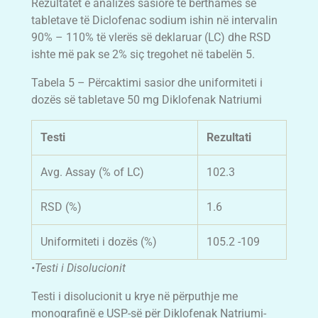
Rezultatet e analizës sasiore të bërthamës së
tabletave të Diclofenac sodium ishin në intervalin
90% – 110% të vlerës së deklaruar (LC) dhe RSD
ishte më pak se 2% siç tregohet në tabelën 5.
Tabela 5 – Përcaktimi sasior dhe uniformiteti i
dozës së tabletave 50 mg Diklofenak Natriumi
Testi
Rezultati
Avg. Assay (% of LC)
102.3
RSD (%)
1.6
Uniformiteti i dozës (%)
105.2 -109
•Testi i Disolucionit
Testi i disolucionit u krye në përputhje me
monografinë e USP-së për Diklofenak Natriumi-