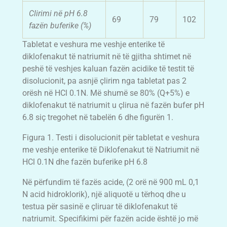
Clirimi në pH 6.8
69
79
102
fazën buferike (%)
Tabletat e veshura me veshje enterike të
diklofenakut të natriumit në të gjitha shtimet në
peshë të veshjes kaluan fazën acidike të testit të
disolucionit, pa asnjë çlirim nga tabletat pas 2
orësh në HCl 0.1N. Më shumë se 80% (Q+5%) e
diklofenakut të natriumit u çlirua në fazën bufer pH
6.8 siç tregohet në tabelën 6 dhe figurën 1.
Figura 1. Testi i disolucionit për tabletat e veshura
me veshje enterike të Diklofenakut të Natriumit në
HCl 0.1N dhe fazën buferike pH 6.8
Në përfundim të fazës acide, (2 orë në 900 mL 0,1
N acid hidroklorik), një aliquotë u tërhoq dhe u
testua për sasinë e çliruar të diklofenakut të
natriumit. Specifikimi për fazën acide është jo më