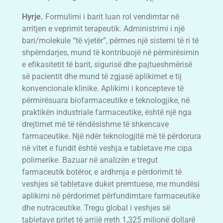
Hyrje.
Formulimi i barit luan rol vendimtar në
arritjen e veprimit terapeutik. Administrimi i një
bari/molekule “të vjetër”, përmes një sistemi të ri të
shpërndarjes, mund të kontribuojë në përmirësimin
e efikasitetit të barit, sigurisë dhe pajtueshmërisë
së pacientit dhe mund të zgjasë aplikimet e tij
konvencionale klinike. Aplikimi i koncepteve të
përmirësuara biofarmaceutike e teknologjike, në
praktikën industriale farmaceutike, është një nga
drejtimet më të rëndësishme të shkencave
farmaceutike. Një ndër teknologjitë më të përdorura
në vitet e fundit është veshja e tabletave me cipa
polimerike. Bazuar në analizën e tregut
farmaceutik botëror, e ardhmja e përdorimit të
veshjes së tabletave duket premtuese, me mundësi
aplikimi në përdorimet përfundimtare farmaceutike
dhe nutraceutike. Tregu global i veshjes së
tabletave pritet të arrijë rreth 1,325 milionë dollarë