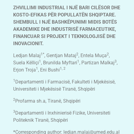
ZHVILLIMI INDUSTRIAL I NJË BARI CILËSOR DHE
KOSTO-EFIKAS PËR POPULLATËN SHQIPTARE.
SHEMBULL I NJË BASHKËPUNIMI MIDIS BOTËS
AKADEMIKE DHE INDUSTRISË FARMACEUTIKE,
FINANCUAR SI PROJEKT I TEKNOLOGJISË DHE
INOVACIONIT.
1*
2
2
Ledjan Malaj
, Gentjan Mataj
, Entela Muça
,
1
1
3
Suela Këlliçi
, Brunilda Myftari
, Partizan Malkaj
,
1
1, 2
Erjon Troja
, Eni Bushi
1
Departamenti i Farmacisë, Fakulteti i Mjekësisë,
Universiteti i Mjekësisë Tiranë, Shqipëri
2
Profarma sh.a, Tiranë, Shqipëri
3
Departamenti i Inxhinierisë Fizike, Universiteti
Politeknik Tiranë, Shqipëri
*Corresponding author:
ledjan.malaj@umed.edu.al