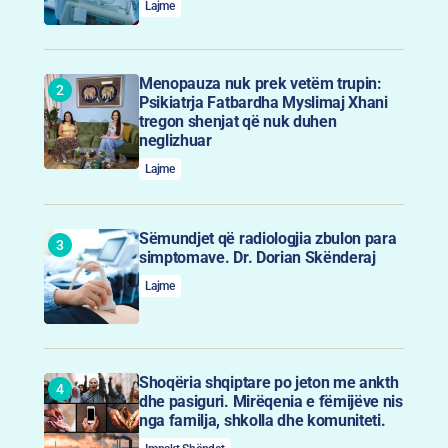
Lajme
Menopauza nuk prek vetëm trupin:
Psikiatrja Fatbardha Myslimaj Xhani
tregon shenjat që nuk duhen
neglizhuar
Lajme
Sëmundjet që radiologjia zbulon para
simptomave. Dr. Dorian Skënderaj
Lajme
Shoqëria shqiptare po jeton me ankth
dhe pasiguri. Mirëqenia e fëmijëve nis
nga familja, shkolla dhe komuniteti.