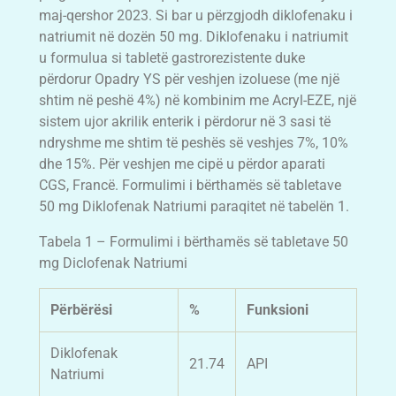
maj-qershor 2023. Si bar u përzgjodh diklofenaku i
natriumit në dozën 50 mg. Diklofenaku i natriumit
u formulua si tabletë gastrorezistente duke
përdorur Opadry YS për veshjen izoluese (me një
shtim në peshë 4%) në kombinim me Acryl-EZE, një
sistem ujor akrilik enterik i përdorur në 3 sasi të
ndryshme me shtim të peshës së veshjes 7%, 10%
dhe 15%. Për veshjen me cipë u përdor aparati
CGS, Francë. Formulimi i bërthamës së tabletave
50 mg Diklofenak Natriumi paraqitet në tabelën 1.
Tabela 1 – Formulimi i bërthamës së tabletave 50
mg Diclofenak Natriumi
Përbërësi
%
Funksioni
Diklofenak
21.74
API
Natriumi