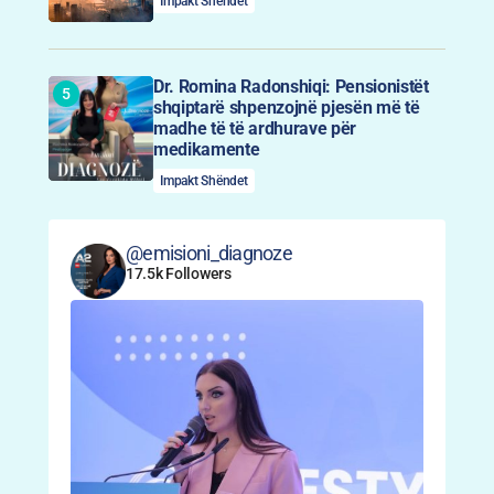
Impakt Shëndet
Dr. Romina Radonshiqi: Pensionistët
shqiptarë shpenzojnë pjesën më të
madhe të të ardhurave për
medikamente
Impakt Shëndet
@emisioni_diagnoze
17.5k Followers