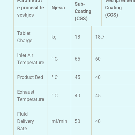
Parametrat
Veshja enteri
Sub-
e procesit të
Njësia
Coa
Coating
veshjes
(CGS)
(CGS)
Tablet
kg
18
18.7
Charge
Inlet Air
° C
65
60
Temperature
Product Bed
° C
45
40
Exhaust
° C
40
45
Temperature
Fluid
Delivery
ml/min
50
40
Rate