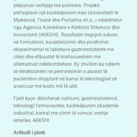
përparuar veshjeje me polimera. Projekti
përfaqëson një bashkëpunim mes Universitetit të
Mjekësisë, Tiranë dhe Profarma sh.a., i mbështetur
nga Agjencia Kombëtare e Kërkimit Shkencor dhe
Inovacionit (AKKSHI). Rezultatet tregojnë sukses
në formulimin, karakterizimin dhe prodhimin
eksperimental të tabletave gastrorezistente me
cilësi dhe efikasitet të krahasueshëm me
alternativat ndërkombëtare. Ky zhvillim ka ndikim
të rëndësishëm në përmirësimin e aksesit të
pacientëve shqiptarë në barna të teknologjisë së
avancuar me kosto më të ulët.
Fjalë kyçe: diklofenak natriumi, gastrorezistencë,
teknologji farmaceutike, bashkëpunim akademik-
industrial, barnat me çlirim të vonuar, veshje
enterike, AKKSHI
Artikulli i plotë