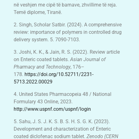
në veshjen me cipë të barnave, zhvillime të reja.
Temë diplome, Tiranë.
2. Singh, Scholar Satbir. (2024). A comprehensive
review: importance of polymers in controlled drug
delivery system. 5. 7090-7103.
3. Joshi, K. K., & Jain, R. S. (2022). Review article
on Enteric coated tablets.
Asian Journal of
Pharmacy and Technology
, 176–
178.
https://doi.org/10.52711/2231-
5713.2022.00029
4. United States Pharmacopeia 48 / National
Formulary 43 Online, 2023.
http://www.uspnf.com/uspnf/login
5. Sahu, J. S. J. K. S. B. S. H. S. G. K. (2023).
Development and characterization of Enteric
coated diclofenac sodium tablet.
Zenodo (CERN