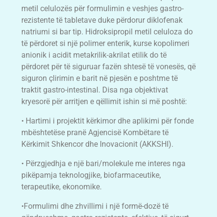
metil celulozës për formulimin e veshjes gastro-
rezistente të tabletave duke përdorur diklofenak
natriumi si bar tip. Hidroksipropil metil celuloza do
të përdoret si një polimer enterik, kurse kopolimeri
anionik i acidit metakrilik-akrilat etilik do të
përdoret për të siguruar fazën shtesë të vonesës, që
siguron çlirimin e barit në pjesën e poshtme të
traktit gastro-intestinal. Disa nga objektivat
kryesorë për arritjen e qëllimit ishin si më poshtë:
• Hartimi i projektit kërkimor dhe aplikimi për fonde
mbështetëse pranë Agjencisë Kombëtare të
Kërkimit Shkencor dhe Inovacionit (AKKSHI).
• Përzgjedhja e një bari/molekule me interes nga
pikëpamja teknologjike, biofarmaceutike,
terapeutike, ekonomike.
•Formulimi dhe zhvillimi i një formë-dozë të