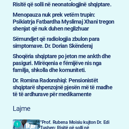
Risitë që solli në neonatologjinë shqiptare.
Menopauza nuk prek vetëm trupin:
Psikiatrja Fatbardha Myslimaj Xhani tregon
shenjat që nuk duhen neglizhuar
Sëmundjet që radiologjia zbulon para
simptomave. Dr. Dorian Skënderaj
Shoqëria shqiptare po jeton me ankth dhe
pasiguri. Mirëqenia e fëmijëve nis nga
familja, shkolla dhe komuniteti.
Dr. Romina Radonshiqi: Pensionistët
shqiptarë shpenzojnë pjesën më të madhe
të të ardhurave për medikamente
Lajme
“Prof. Rubena Moisiu kujton Dr. Edi
Tushen: Risitë që solli në