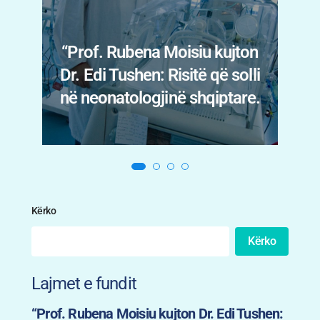
Menopauza nuk prek vetëm
trupin: Psikiatrja Fatbardha
n
Myslimaj Xhani tregon
i
shenjat që nuk duhen
.
neglizhuar
Kërko
Kërko
Lajmet e fundit
“Prof. Rubena Moisiu kujton Dr. Edi Tushen: