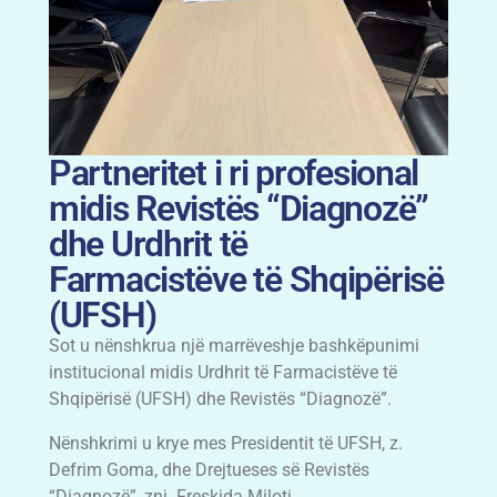
Partneritet i ri profesional
midis Revistës “Diagnozë”
dhe Urdhrit të
Farmacistëve të Shqipërisë
(UFSH)
Sot u nënshkrua një marrëveshje bashkëpunimi
institucional midis Urdhrit të Farmacistëve të
Shqipërisë (UFSH) dhe Revistës “Diagnozë”.
Nënshkrimi u krye mes Presidentit të UFSH, z.
Defrim Goma, dhe Drejtueses së Revistës
“Diagnozë”, znj. Freskida Miloti.