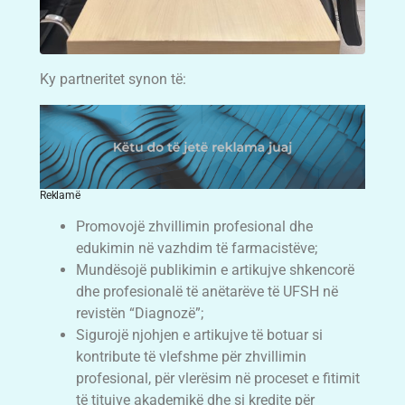
Ky partneritet synon të:
Reklamë
Promovojë zhvillimin profesional dhe
edukimin në vazhdim të farmacistëve;
Mundësojë publikimin e artikujve shkencorë
dhe profesionalë të anëtarëve të UFSH në
revistën “Diagnozë”;
Sigurojë njohjen e artikujve të botuar si
kontribute të vlefshme për zhvillimin
profesional, për vlerësim në proceset e fitimit
të titujve akademikë dhe si kredite për