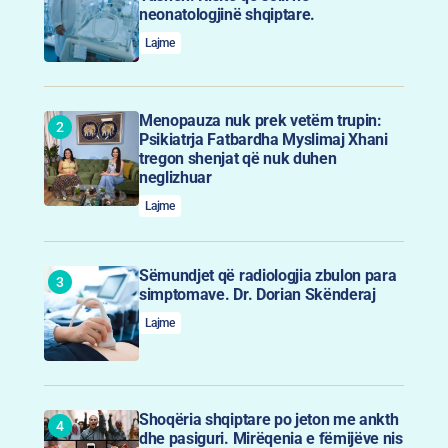
neonatologjinë shqiptare.
Lajme
Menopauza nuk prek vetëm trupin:
Psikiatrja Fatbardha Myslimaj Xhani
tregon shenjat që nuk duhen
neglizhuar
Lajme
Sëmundjet që radiologjia zbulon para
simptomave. Dr. Dorian Skënderaj
Lajme
Shoqëria shqiptare po jeton me ankth
dhe pasiguri. Mirëqenia e fëmijëve nis