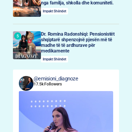
nga familja, shkolla dhe komuniteti.
Impakt Shëndet
Dr. Romina Radonshiqi: Pensionistët
shqiptarë shpenzojnë pjesën më të
madhe të të ardhurave për
medikamente
Impakt Shëndet
@emisioni_diagnoze
17.5k Followers