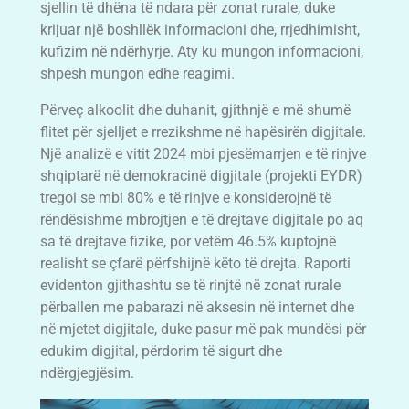
sjellin të dhëna të ndara për zonat rurale, duke
krijuar një boshllëk informacioni dhe, rrjedhimisht,
kufizim në ndërhyrje. Aty ku mungon informacioni,
shpesh mungon edhe reagimi.
Përveç alkoolit dhe duhanit, gjithnjë e më shumë
flitet për sjelljet e rrezikshme në hapësirën digjitale.
Një analizë e vitit 2024 mbi pjesëmarrjen e të rinjve
shqiptarë në demokracinë digjitale (projekti EYDR)
tregoi se mbi 80% e të rinjve e konsiderojnë të
rëndësishme mbrojtjen e të drejtave digjitale po aq
sa të drejtave fizike, por vetëm 46.5% kuptojnë
realisht se çfarë përfshijnë këto të drejta. Raporti
evidenton gjithashtu se të rinjtë në zonat rurale
përballen me pabarazi në aksesin në internet dhe
në mjetet digjitale, duke pasur më pak mundësi për
edukim digjital, përdorim të sigurt dhe
ndërgjegjësim.