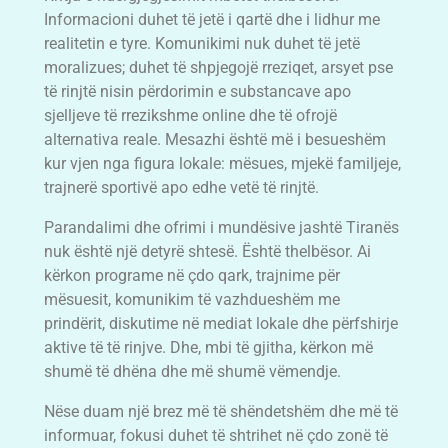
Informacioni duhet të jetë i qartë dhe i lidhur me
realitetin e tyre. Komunikimi nuk duhet të jetë
moralizues; duhet të shpjegojë rreziqet, arsyet pse
të rinjtë nisin përdorimin e substancave apo
sjelljeve të rrezikshme online dhe të ofrojë
alternativa reale. Mesazhi është më i besueshëm
kur vjen nga figura lokale: mësues, mjekë familjeje,
trajnerë sportivë apo edhe vetë të rinjtë.
Parandalimi dhe ofrimi i mundësive jashtë Tiranës
nuk është një detyrë shtesë. Është thelbësor. Ai
kërkon programe në çdo qark, trajnime për
mësuesit, komunikim të vazhdueshëm me
prindërit, diskutime në mediat lokale dhe përfshirje
aktive të të rinjve. Dhe, mbi të gjitha, kërkon më
shumë të dhëna dhe më shumë vëmendje.
Nëse duam një brez më të shëndetshëm dhe më të
informuar, fokusi duhet të shtrihet në çdo zonë të