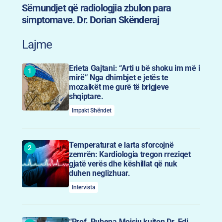
Sëmundjet që radiologjia zbulon para
simptomave. Dr. Dorian Skënderaj
Lajme
Erieta Gajtani: “Arti u bë shoku im më i
mirë” Nga dhimbjet e jetës te
mozaikët me gurë të brigjeve
shqiptare.
Impakt Shëndet
Temperaturat e larta sforcojnë
zemrën: Kardiologia tregon rreziqet
gjatë verës dhe këshillat që nuk
duhen neglizhuar.
Intervista
“Prof. Rubena Moisiu kujton Dr. Edi