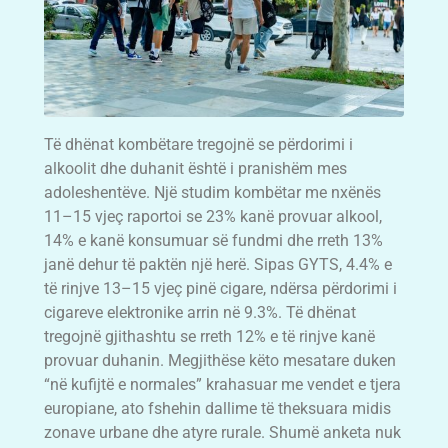
Të dhënat kombëtare tregojnë se përdorimi i
alkoolit dhe duhanit është i pranishëm mes
adoleshentëve. Një studim kombëtar me nxënës
11–15 vjeç raportoi se 23% kanë provuar alkool,
14% e kanë konsumuar së fundmi dhe rreth 13%
janë dehur të paktën një herë. Sipas GYTS, 4.4% e
të rinjve 13–15 vjeç pinë cigare, ndërsa përdorimi i
cigareve elektronike arrin në 9.3%. Të dhënat
tregojnë gjithashtu se rreth 12% e të rinjve kanë
provuar duhanin. Megjithëse këto mesatare duken
“në kufijtë e normales” krahasuar me vendet e tjera
europiane, ato fshehin dallime të theksuara midis
zonave urbane dhe atyre rurale. Shumë anketa nuk