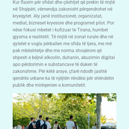
Kur flasim për sfidat dhe çështjet që prekin të rinjtë
në Shqipëri, vëmendja zakonisht përqendrohet në
kryeqytet. Aty janë institucionet, organizatat,
mediat, bizneset kryesore dhe programet pilot. Por
nëse fokusi mbetet i kufizuar te Tirana, humbet
gjysma e realitetit. Të rinjtë në zonat rurale dhe në
qytetet e vogla përballen me sfida të tjera, me më
pak mbështetje dhe me norma shoqërore që
shpesh e bëjnë alkoolin, duhanin, abuzimin digjital
apo përdorimin e substancave të duken të
zakonshme. Për këtë arsye, çfarë ndodh jashtë
qendrës urbane ka të njëjtën rëndësi për shëndetin
publik dhe mirëqenien e komunitetit.