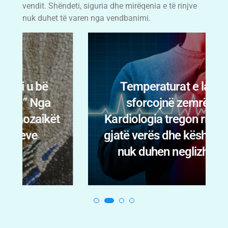
vendit. Shëndeti, siguria dhe mirëqenia e të rinjve
nuk duhet të varen nga vendbanimi.
Temperaturat e larta
sforcojnë zemrën:
t
Kardiologia tregon rreziqet
gjatë verës dhe këshillat që
nuk duhen neglizhuar.