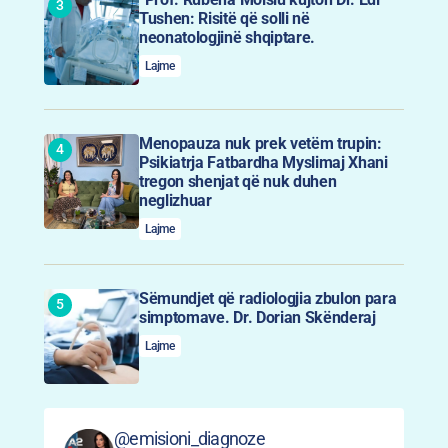
Tushen: Risitë që solli në
neonatologjinë shqiptare.
Lajme
Menopauza nuk prek vetëm trupin:
Psikiatrja Fatbardha Myslimaj Xhani
tregon shenjat që nuk duhen
neglizhuar
Lajme
Sëmundjet që radiologjia zbulon para
simptomave. Dr. Dorian Skënderaj
Lajme
@emisioni_diagnoze