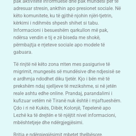
pak aktivitete informuese dhe pak mundësi për të
adresuar stresin, ankthin apo presionet sociale. Në
këto komunitete, ku të gjithë njohin njëri-tjetrin,
kërkimi i ndihmës shpesh shihet si tabu.
Informacioni i besueshëm qarkullon më pak,
ndërsa vendin e tij e zë biseda me shokë,
përmbajtja e rrjeteve sociale apo modele të
gabuara.
Të rinjtë në këto zona rriten mes pasigurive të
migrimit, mungesës së mundësive dhe ndjesisë se
e ardhmja ndodhet diku tjetër. Kjo i bën më të
prekshëm ndaj sjelljeve të rrezikshme, si në jetën
reale ashtu edhe online. Prandaj, parandalimi i
kufizuar vetëm në Tiranë nuk është i mjaftueshëm.
Çdo i ri në Kukës, Dibër, Kolonjë, Tepelenë apo
Lezhë ka të drejtën e të njëjtit nivel informacioni,
mbështetjeje dhe ndërgjegjësimi.
Rritja e ndërgjegjësimit mbetet thelbësore.