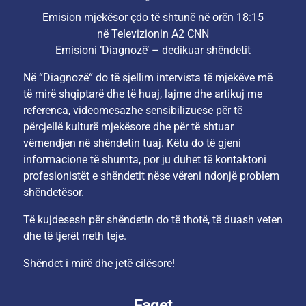
Emision mjekësor çdo të shtunë në orën 18:15
në Televizionin A2 CNN
Emisioni ‘Diagnozë’ – dedikuar shëndetit
Në “Diagnozë“ do të sjellim intervista të mjekëve më
të mirë shqiptarë dhe të huaj, lajme dhe artikuj me
referenca, videomesazhe sensibilizuese për të
përcjellë kulturë mjekësore dhe për të shtuar
vëmendjen në shëndetin tuaj. Këtu do të gjeni
informacione të shumta, por ju duhet të kontaktoni
profesionistët e shëndetit nëse vëreni ndonjë problem
shëndetësor.
Të kujdesesh për shëndetin do të thotë, të duash veten
dhe të tjerët rreth teje.
Shëndet i mirë dhe jetë cilësore!
Faqet