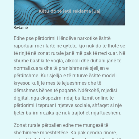
Reklamë
Edhe pse përdorimi i lëndëve narkotike është
raportuar më i lartë në qytete, kjo nuk do të thotë se
të rinjtë në zonat rurale janë më pak të rrezikuar. Në
shumë bashki të vogla, alkooli dhe duhani janë të
normalizuara dhe të pranishme në sjelljen e
përditshme. Kur sjellja e të rriturve është modeli
kryesor, kufijtë mes të lejueshmes dhe të
dëmshmes bëhen të paqartë. Ndërkohë, mjedisi
digjital, nga ekspozimi ndaj bullizmit online te
përdorimi i tepruar i rrjeteve sociale, shfaqet si një
tjetër burim rreziku që nuk trajtohet mjaftueshëm.
Zonat rurale përballen edhe me mungesë të
shërbimeve mbështetëse. Ka pak qendra rinore,