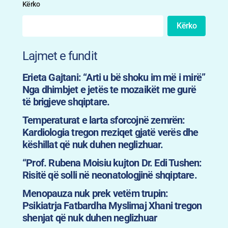
Kërko
Kërko
Lajmet e fundit
Erieta Gajtani: “Arti u bë shoku im më i mirë”
Nga dhimbjet e jetës te mozaikët me gurë
të brigjeve shqiptare.
Temperaturat e larta sforcojnë zemrën:
Kardiologia tregon rreziqet gjatë verës dhe
këshillat që nuk duhen neglizhuar.
“Prof. Rubena Moisiu kujton Dr. Edi Tushen:
Risitë që solli në neonatologjinë shqiptare.
Menopauza nuk prek vetëm trupin:
Psikiatrja Fatbardha Myslimaj Xhani tregon
shenjat që nuk duhen neglizhuar