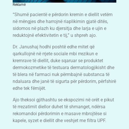
Reklamë
“Shumë pacientë e përdorin kremin e diellit vetëm
në mëngjes dhe harrojnë riaplikimin gjatë ditës,
sidomos në plazh ku djersitja dhe larja e ujin e
reduktojnë efektivitetin e tij,” u shpreh ajo.
Dr. Janushaj hodhi poshtë edhe mitet që
qarkullojnë në rrjete sociale mbi rrezikun e
kremrave të diellit, duke sqaruar se produktet
dermokozmetike të testuara dermatologjikisht dhe
të blera në farmaci nuk përmbajnë substanca të
ndaluara dhe janë të sigurta për përdorim, përfshirë
edhe tek fëmijët.
Ajo theksoi gjithashtu se ekspozimi në orët e pikut
të rrezatimit diellor duhet të shmanget, ndërsa
rekomandoi përdorimin e masave mbrojtëse si
kapele, syzet e diellit dhe veshjet me filtra UPF.