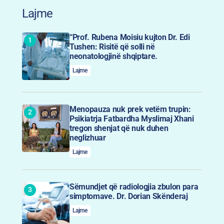
Lajme
“Prof. Rubena Moisiu kujton Dr. Edi
Tushen: Risitë që solli në
neonatologjinë shqiptare.
Lajme
Menopauza nuk prek vetëm trupin:
Psikiatrja Fatbardha Myslimaj Xhani
tregon shenjat që nuk duhen
neglizhuar
Lajme
Sëmundjet që radiologjia zbulon para
simptomave. Dr. Dorian Skënderaj
Lajme