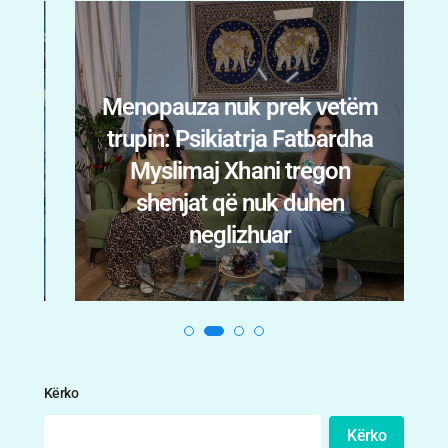
Menopauza nuk prek vetëm
trupin: Psikiatrja Fatbardha
n
Myslimaj Xhani tregon
i
shenjat që nuk duhen
.
neglizhuar
Kërko
Kërko