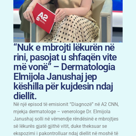
“Nuk e mbrojti lëkurën në
rini, pasojat u shfaqën vite
më vonë” – Dermatologia
Elmijola Janushaj jep
këshilla për kujdesin ndaj
diellit.
Në një episod të emisionit “Diagnozë” në A2 CNN,
mjekja dermatologe – venerologe Dr. Elmijola
Janushaj solli në vëmendje rëndësinë e mbrojtjes
së lëkurës gjatë gjithë vitit, duke theksuar se
ekspozimi i pakontrolluar ndaj diellit në moshë të