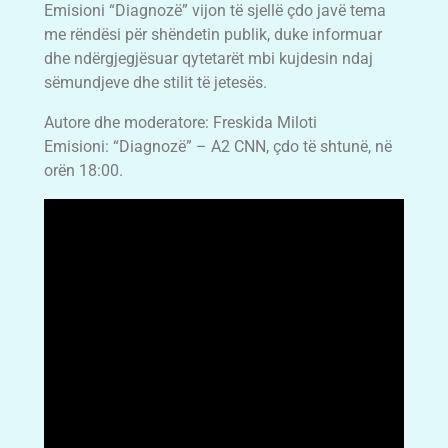
Emisioni “Diagnozë” vijon të sjellë çdo javë tema
me rëndësi për shëndetin publik, duke informuar
dhe ndërgjegjësuar qytetarët mbi kujdesin ndaj
sëmundjeve dhe stilit të jetesës.
Autore dhe moderatore: Freskida Miloti
Emisioni: “Diagnozë” – A2 CNN, çdo të shtunë, në
orën 18:00.