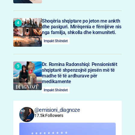
Shoqëria shqiptare po jeton me ankth
dhe pasiguri. Mirëqenia e fëmijëve nis
nga familja, shkolla dhe komuniteti.
Impakt Shëndet
Dr. Romina Radonshiqi: Pensionistët
shqiptarë shpenzojnë pjesën më të
madhe të të ardhurave për
medikamente
Impakt Shëndet
@emisioni_diagnoze
17.5k Followers