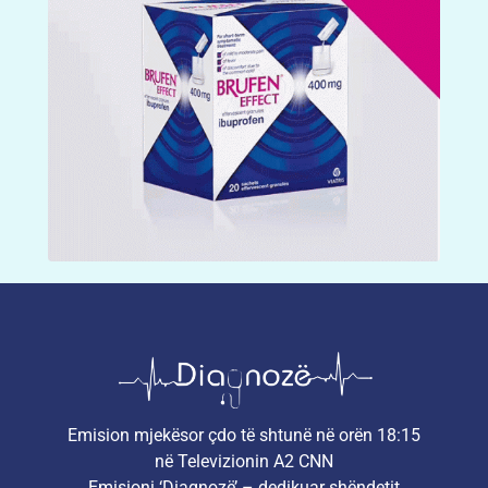
Emision mjekësor çdo të shtunë në orën 18:15
në Televizionin A2 CNN
Emisioni ‘Diagnozë’ – dedikuar shëndetit