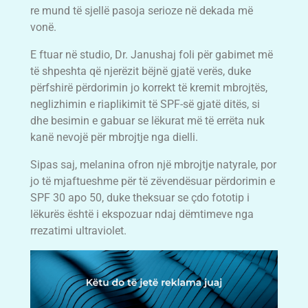
re mund të sjellë pasoja serioze në dekada më
vonë.
E ftuar në studio, Dr. Janushaj foli për gabimet më
të shpeshta që njerëzit bëjnë gjatë verës, duke
përfshirë përdorimin jo korrekt të kremit mbrojtës,
neglizhimin e riaplikimit të SPF-së gjatë ditës, si
dhe besimin e gabuar se lëkurat më të errëta nuk
kanë nevojë për mbrojtje nga dielli.
Sipas saj, melanina ofron një mbrojtje natyrale, por
jo të mjaftueshme për të zëvendësuar përdorimin e
SPF 30 apo 50, duke theksuar se çdo fototip i
lëkurës është i ekspozuar ndaj dëmtimeve nga
rrezatimi ultraviolet.