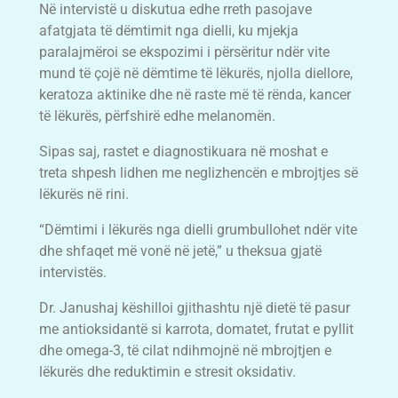
Në intervistë u diskutua edhe rreth pasojave
afatgjata të dëmtimit nga dielli, ku mjekja
paralajmëroi se ekspozimi i përsëritur ndër vite
mund të çojë në dëmtime të lëkurës, njolla diellore,
keratoza aktinike dhe në raste më të rënda, kancer
të lëkurës, përfshirë edhe melanomën.
Sipas saj, rastet e diagnostikuara në moshat e
treta shpesh lidhen me neglizhencën e mbrojtjes së
lëkurës në rini.
“Dëmtimi i lëkurës nga dielli grumbullohet ndër vite
dhe shfaqet më vonë në jetë,” u theksua gjatë
intervistës.
Dr. Janushaj këshilloi gjithashtu një dietë të pasur
me antioksidantë si karrota, domatet, frutat e pyllit
dhe omega-3, të cilat ndihmojnë në mbrojtjen e
lëkurës dhe reduktimin e stresit oksidativ.