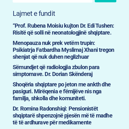
Lajmet e fundit
“Prof. Rubena Moisiu kujton Dr. Edi Tushen:
Risitë që solli në neonatologjinë shqiptare.
Menopauza nuk prek vetëm trupin:
Psikiatrja Fatbardha Myslimaj Xhani tregon
shenjat që nuk duhen neglizhuar
Sëmundjet që radiologjia zbulon para
simptomave. Dr. Dorian Skënderaj
Shoqëria shqiptare po jeton me ankth dhe
pasiguri. Mirëqenia e fëmijëve nis nga
familja, shkolla dhe komuniteti.
Dr. Romina Radonshiqi: Pensionistët
shqiptarë shpenzojnë pjesën më të madhe
të të ardhurave për medikamente