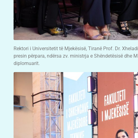
Rektori i Universitetit të Mjekësisë, Tiranë Prof. Dr. Xhelad
presin përpara, ndërsa zv. ministrja e Shëndetësisë dhe M
diplomuarit.