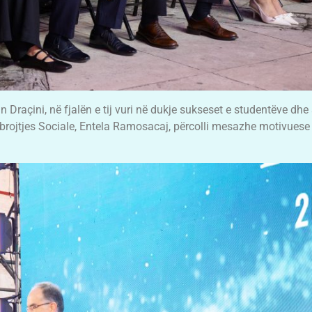
in Draçini, në fjalën e tij vuri në dukje sukseset e studentëve dhe 
brojtjes Sociale, Entela Ramosacaj, përcolli mesazhe motivuese 