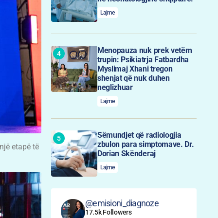
Lajme
Menopauza nuk prek vetëm
trupin: Psikiatrja Fatbardha
Myslimaj Xhani tregon
shenjat që nuk duhen
neglizhuar
Lajme
Sëmundjet që radiologjia
zbulon para simptomave. Dr.
një etapë të
Dorian Skënderaj
Lajme
@emisioni_diagnoze
17.5k Followers