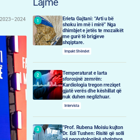
Lajme
Erieta Gajtani: “Arti u bë
e, 2023–2024
shoku im më i mirë” Nga
dhimbjet e jetës te mozaikët
me gurë të brigjeve
shqiptare.
Impakt Shëndet
Temperaturat e larta
sforcojnë zemrën:
Kardiologia tregon rreziqet
gjatë verës dhe këshillat që
nuk duhen neglizhuar.
Intervista
“Prof. Rubena Moisiu kujton
Dr. Edi Tushen: Risitë që solli
në neonatologjinë shqiptare.