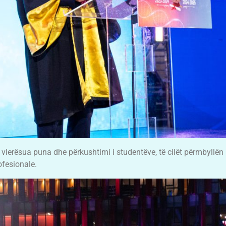
vlerësua puna dhe përkushtimi i studentëve, të cilët përmbyllën 
ofesionale.