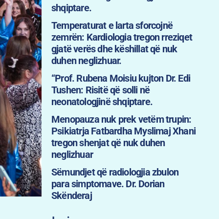
shqiptare.
Temperaturat e larta sforcojnë
zemrën: Kardiologia tregon rreziqet
gjatë verës dhe këshillat që nuk
duhen neglizhuar.
“Prof. Rubena Moisiu kujton Dr. Edi
Tushen: Risitë që solli në
neonatologjinë shqiptare.
Menopauza nuk prek vetëm trupin:
Psikiatrja Fatbardha Myslimaj Xhani
tregon shenjat që nuk duhen
neglizhuar
Sëmundjet që radiologjia zbulon
para simptomave. Dr. Dorian
Skënderaj