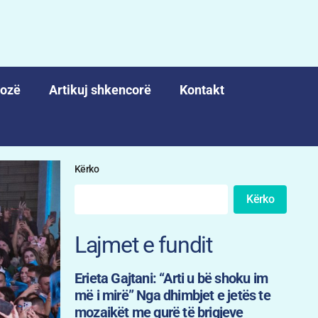
nozë
Artikuj shkencorë
Kontakt
Kërko
Kërko
Lajmet e fundit
Erieta Gajtani: “Arti u bë shoku im
më i mirë” Nga dhimbjet e jetës te
mozaikët me gurë të brigjeve