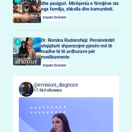
dhe pasiguri. Mirëqenia e fëmijëve nis
nga familja, shkolla dhe komuniteti.
Impakt Shëndet
Dr. Romina Radonshiqi: Pensionistët
shqiptarë shpenzojnë pjesën më të
madhe të të ardhurave për
medikamente
Impakt Shëndet
@emisioni_diagnoze
17.5k Followers