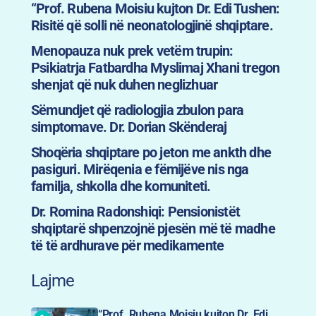
“Prof. Rubena Moisiu kujton Dr. Edi Tushen:
Risitë që solli në neonatologjinë shqiptare.
Menopauza nuk prek vetëm trupin:
Psikiatrja Fatbardha Myslimaj Xhani tregon
shenjat që nuk duhen neglizhuar
Sëmundjet që radiologjia zbulon para
simptomave. Dr. Dorian Skënderaj
Shoqëria shqiptare po jeton me ankth dhe
pasiguri. Mirëqenia e fëmijëve nis nga
familja, shkolla dhe komuniteti.
Dr. Romina Radonshiqi: Pensionistët
shqiptarë shpenzojnë pjesën më të madhe
të të ardhurave për medikamente
Lajme
“Prof. Rubena Moisiu kujton Dr. Edi