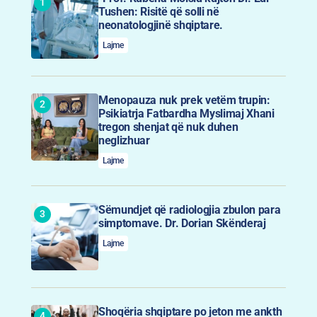
Tushen: Risitë që solli në
neonatologjinë shqiptare.
Lajme
Menopauza nuk prek vetëm trupin:
Psikiatrja Fatbardha Myslimaj Xhani
tregon shenjat që nuk duhen
neglizhuar
Lajme
Sëmundjet që radiologjia zbulon para
simptomave. Dr. Dorian Skënderaj
Lajme
Shoqëria shqiptare po jeton me ankth