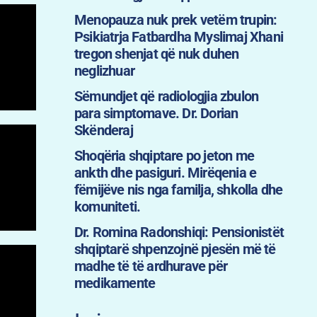
Menopauza nuk prek vetëm trupin:
Psikiatrja Fatbardha Myslimaj Xhani
tregon shenjat që nuk duhen
neglizhuar
Sëmundjet që radiologjia zbulon
para simptomave. Dr. Dorian
Skënderaj
Shoqëria shqiptare po jeton me
ankth dhe pasiguri. Mirëqenia e
fëmijëve nis nga familja, shkolla dhe
komuniteti.
Dr. Romina Radonshiqi: Pensionistët
shqiptarë shpenzojnë pjesën më të
madhe të të ardhurave për
medikamente