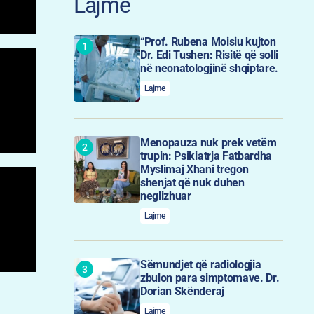
Lajme
“Prof. Rubena Moisiu kujton
Dr. Edi Tushen: Risitë që solli
në neonatologjinë shqiptare.
Lajme
Menopauza nuk prek vetëm
trupin: Psikiatrja Fatbardha
Myslimaj Xhani tregon
shenjat që nuk duhen
neglizhuar
Lajme
Sëmundjet që radiologjia
zbulon para simptomave. Dr.
Dorian Skënderaj
Lajme