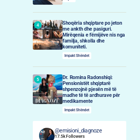
Shoqëria shqiptare po jeton
me ankth dhe pasiguri.
Mirëqenia e fëmijëve nis nga
familja, shkolla dhe
komuniteti.
Impakt Shëndet
Dr. Romina Radonshiqi:
Pensionistët shqiptarë
shpenzojnë pjesën më të
madhe të të ardhurave për
medikamente
Impakt Shëndet
@emisioni_diagnoze
17.5k Followers