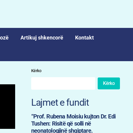
nozë
Artikuj shkencorë
Kontakt
Kërko
Kërko
Lajmet e fundit
“Prof. Rubena Moisiu kujton Dr. Edi
Tushen: Risitë që solli në
neonatologjinë shqiptare.