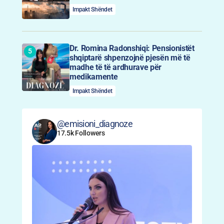
Impakt Shëndet
Dr. Romina Radonshiqi: Pensionistët
shqiptarë shpenzojnë pjesën më të
madhe të të ardhurave për
medikamente
Impakt Shëndet
@emisioni_diagnoze
17.5k Followers