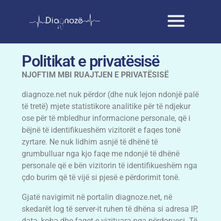
Politikat e privatësisë
NJOFTIM MBI RUAJTJEN E PRIVATËSISË
diagnoze.net nuk përdor (dhe nuk lejon ndonjë palë
të tretë) mjete statistikore analitike për të ndjekur
ose për të mbledhur informacione personale, që i
bëjnë të identifikueshëm vizitorët e faqes tonë
zyrtare. Ne nuk lidhim asnjë të dhënë të
grumbulluar nga kjo faqe me ndonjë të dhënë
personale që e bën vizitorin të identifikueshëm nga
çdo burim që të vijë si pjesë e përdorimit tonë.
Gjatë navigimit në portalin diagnoze.net, në
skedarët log të server-it ruhen të dhëna si adresa IP,
data, koha dhe faqet e vizituara nga përdoruesi. Të