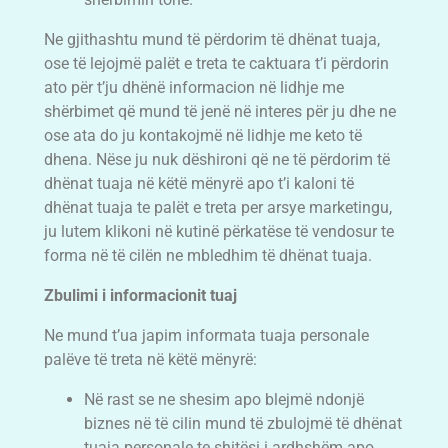
Ne gjithashtu mund të përdorim të dhënat tuaja,
ose të lejojmë palët e treta te caktuara t’i përdorin
ato për t’ju dhënë informacion në lidhje me
shërbimet që mund të jenë në interes për ju dhe ne
ose ata do ju kontakojmë në lidhje me keto të
dhena. Nëse ju nuk dëshironi që ne të përdorim të
dhënat tuaja në këtë mënyrë apo t’i kaloni të
dhënat tuaja te palët e treta per arsye marketingu,
ju lutem klikoni në kutinë përkatëse të vendosur te
forma në të cilën ne mbledhim të dhënat tuaja.
Zbulimi i informacionit tuaj
Ne mund t’ua japim informata tuaja personale
palëve të treta në këtë mënyrë:
Në rast se ne shesim apo blejmë ndonjë
biznes në të cilin mund të zbulojmë të dhënat
tuaja personale te shitësi i ardhshëm apo