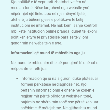
Kjo politikë e të vepruarit zbatohet vetëm në
median tonë. Nëse largoheni nga website ynë
nëpërmjet një linku apo në një mënyrë tjetër,
atëherë ju bëheni pjesë e politikave të këtij
institucioni në internet. Ne nuk kemi asnjë kontroll
mbi këtë institucion online prandaj duhet të lexoni
politikën e tyre të privatësisë para se të vijoni
qendrimin në website-n e tyre.
Informacioni që mund të mbledhim nga ju
Ne mund te mbledhim dhe përpunojmë të dhënat e
mëposhtme rreth jush:
Informacion që ju na siguroni duke plotësuar
formën përkatëse në diagnoze.net. Kjo
përfshin informacionin e dhënë në kohën e
regjistrimit për të përdorur website-n tonë,
pajtimin ne shërbimin tonë ose për të kërkuar
shërbime të mëtejshme. Ne gjithashtu mund