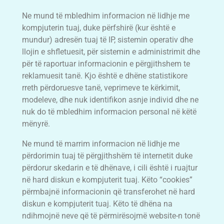
Ne mund të mbledhim informacion në lidhje me
kompjuterin tuaj, duke përfshirë (kur është e
mundur) adresën tuaj të IP, sistemin operativ dhe
llojin e shfletuesit, për sistemin e administrimit dhe
për të raportuar informacionin e përgjithshem te
reklamuesit tanë. Kjo është e dhëne statistikore
rreth përdoruesve tanë, veprimeve te kërkimit,
modeleve, dhe nuk identifikon asnje individ dhe ne
nuk do të mbledhim informacion personal në këtë
mënyrë.
Ne mund të marrim informacion në lidhje me
përdorimin tuaj të përgjithshëm të internetit duke
përdorur skedarin e të dhënave, i cili është i ruajtur
në hard diskun e kompjuterit tuaj. Këto “cookies”
përmbajnë informacionin që transferohet në hard
diskun e kompjuterit tuaj. Këto të dhëna na
ndihmojnë neve që të përmirësojmë website-n tonë