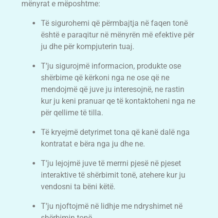
mënyrat e mëposhtme:
Të sigurohemi që përmbajtja në faqen tonë
është e paraqitur në mënyrën më efektive për
ju dhe për kompjuterin tuaj.
T’ju sigurojmë informacion, produkte ose
shërbime që kërkoni nga ne ose që ne
mendojmë që juve ju interesojnë, ne rastin
kur ju keni pranuar qe të kontaktoheni nga ne
për qellime të tilla.
Të kryejmë detyrimet tona që kanë dalë nga
kontratat e bëra nga ju dhe ne.
T’ju lejojmë juve të merrni pjesë në pjeset
interaktive të shërbimit tonë, atehere kur ju
vendosni ta bëni këtë.
T’ju njoftojmë në lidhje me ndryshimet në
shërbimin tonë.