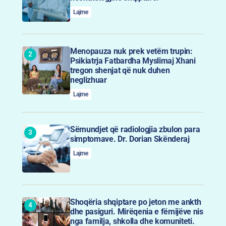
Lajme
Menopauza nuk prek vetëm trupin:
Psikiatrja Fatbardha Myslimaj Xhani
tregon shenjat që nuk duhen
neglizhuar
Lajme
Sëmundjet që radiologjia zbulon para
simptomave. Dr. Dorian Skënderaj
Lajme
Shoqëria shqiptare po jeton me ankth
dhe pasiguri. Mirëqenia e fëmijëve nis
nga familja, shkolla dhe komuniteti.