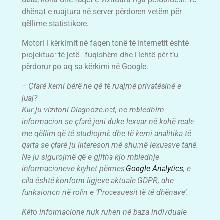
dhënat e ruajtura në server përdoren vetëm për
qëllime statistikore.
Motori i kërkimit në faqen tonë të internetit është
projektuar të jetë i fuqishëm dhe i lehtë për t’u
përdorur po aq sa kërkimi në Google.
– Çfarë kemi bërë ne që të ruajmë privatësinë e
juaj?
Kur ju vizitoni Diagnoze.net, ne mbledhim
informacion se çfarë jeni duke lexuar në kohë reale
me qëllim që të studiojmë dhe të kemi analitika të
qarta se çfarë ju intereson më shumë lexuesve tanë.
Ne ju sigurojmë që e gjitha kjo mbledhje
informacioneve kryhet përmes
Google Analytics
, e
cila është konform ligjeve aktuale GDPR, dhe
funksionon në rolin e ‘Procesuesit të të dhënave’.
Këto informacione nuk ruhen në baza indivduale