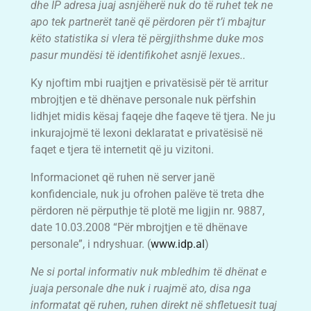
dhe IP adresa juaj asnjëherë nuk do të ruhet tek ne
apo tek partnerët tanë që përdoren për t’i mbajtur
këto statistika si vlera të përgjithshme duke mos
pasur mundësi të identifikohet asnjë lexues..
Ky njoftim mbi ruajtjen e privatësisë për të arritur
mbrojtjen e të dhënave personale nuk përfshin
lidhjet midis kësaj faqeje dhe faqeve të tjera. Ne ju
inkurajojmë të lexoni deklaratat e privatësisë në
faqet e tjera të internetit që ju vizitoni.
Informacionet që ruhen në server janë
konfidenciale, nuk ju ofrohen palëve të treta dhe
përdoren në përputhje të plotë me ligjin nr. 9887,
date 10.03.2008 “Për mbrojtjen e të dhënave
personale”, i ndryshuar. (
www.idp.al
)
Ne si portal informativ nuk mbledhim të dhënat e
juaja personale dhe nuk i ruajmë ato, disa nga
informatat që ruhen, ruhen direkt në shfletuesit tuaj