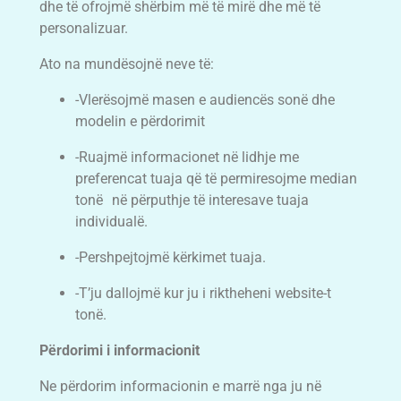
dhe të ofrojmë shërbim më të mirë dhe më të
personalizuar.
Ato na mundësojnë neve të:
-Vlerësojmë masen e audiencës sonë dhe
modelin e përdorimit
-Ruajmë informacionet në lidhje me
preferencat tuaja që të permiresojme median
tonë në përputhje të interesave tuaja
individualë.
-Pershpejtojmë kërkimet tuaja.
-T’ju dallojmë kur ju i riktheheni website-t
tonë.
Përdorimi i informacionit
Ne përdorim informacionin e marrë nga ju në