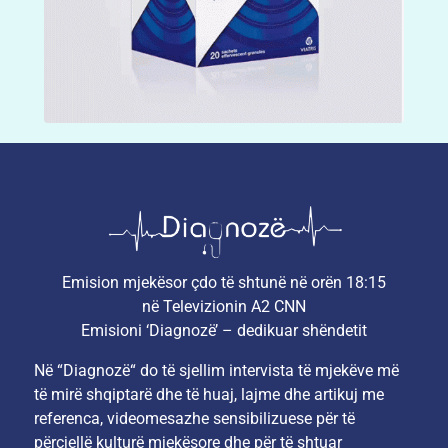
Emision mjekësor çdo të shtunë në orën 18:15
në Televizionin A2 CNN
Emisioni ‘Diagnozë’ – dedikuar shëndetit
Në “Diagnozë“ do të sjellim intervista të mjekëve më
të mirë shqiptarë dhe të huaj, lajme dhe artikuj me
referenca, videomesazhe sensibilizuese për të
përcjellë kulturë mjekësore dhe për të shtuar