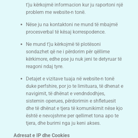
t’ju kërkojmë informacion kur ju raportoni një
problem me website-n tonë.
Nëse ju na kontaktoni ne mund të mbajmë
procesverbal të kësaj korrespodence.
Ne mund t’ju kërkojmë të plotësoni
sondazhet që ne i përdorim për qëllime
kërkimore, edhe pse ju nuk jeni te detyruar të
reagoni ndaj tyre.
Detajet e vizitave tuaja në website-n tonë
duke perfshire, por jo te limituara, të dhenat e
navigimit, të dhënat e vendndodhjes,
sistemin operues, përdorimin e shfletuesit
dhe të dhënat e tjera të komunikimit nëse kjo
është e nevojshme per qellimet tona apo te
tjera, dhe burimi nga ju keni akses.
Adresat e IP dhe Cookies