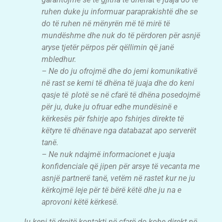
ruhen duke ju informuar paraprakishtë dhe se
do të ruhen në mënyrën më të mirë të
mundëshme dhe nuk do të përdoren për asnjë
aryse tjetër përpos për qëllimin që janë
mbledhur.
– Ne do ju ofrojmë dhe do jemi komunikativë
në rast se kemi të dhëna të juaja dhe do keni
qasje të plotë se në cfarë të dhëna posedojmë
për ju, duke ju ofruar edhe mundësinë e
kërkesës për fshirje apo fshirjes direkte të
këtyre të dhënave nga databazat apo serverët
tanë.
– Ne nuk ndajmë informacionet e juaja
konfidenciale që jipen për arsye të vecanta me
asnjë partnerë tanë, vetëm në rastet kur ne ju
kërkojmë leje për të bërë këtë dhe ju na e
aprovoni këtë kërkesë.
Ju keni të drejtë kontakti në çfarë do kohe direkt në