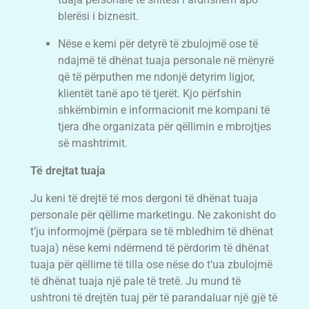
blerësi i biznesit.
Nëse e kemi për detyrë të zbulojmë ose të
ndajmë të dhënat tuaja personale në mënyrë
që të përputhen me ndonjë detyrim ligjor,
klientët tanë apo të tjerët. Kjo përfshin
shkëmbimin e informacionit me kompani të
tjera dhe organizata për qëllimin e mbrojtjes
së mashtrimit.
Të drejtat tuaja
Ju keni të drejtë të mos dergoni të dhënat tuaja
personale për qëllime marketingu. Ne zakonisht do
t’ju informojmë (përpara se të mbledhim të dhënat
tuaja) nëse kemi ndërmend të përdorim të dhënat
tuaja për qëllime të tilla ose nëse do t’ua zbulojmë
të dhënat tuaja një pale të tretë. Ju mund të
ushtroni të drejtën tuaj për të parandaluar një gjë të