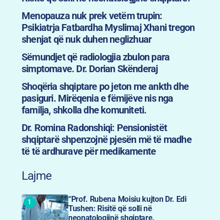
Menopauza nuk prek vetëm trupin:
Psikiatrja Fatbardha Myslimaj Xhani tregon
shenjat që nuk duhen neglizhuar
Sëmundjet që radiologjia zbulon para
simptomave. Dr. Dorian Skënderaj
Shoqëria shqiptare po jeton me ankth dhe
pasiguri. Mirëqenia e fëmijëve nis nga
familja, shkolla dhe komuniteti.
Dr. Romina Radonshiqi: Pensionistët
shqiptarë shpenzojnë pjesën më të madhe
të të ardhurave për medikamente
Lajme
“Prof. Rubena Moisiu kujton Dr. Edi
Tushen: Risitë që solli në
neonatologjinë shqiptare.