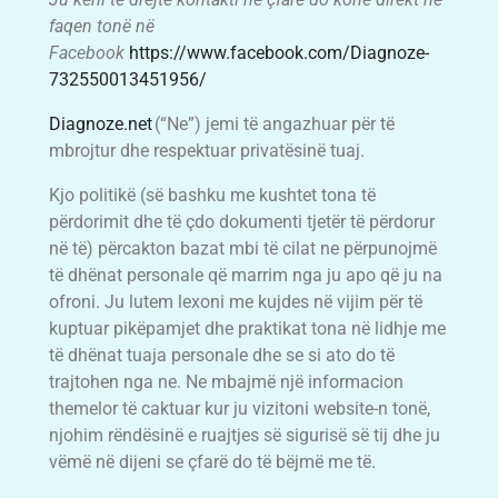
faqen tonë në
Facebook
https://www.facebook.com/Diagnoze-
732550013451956/
Diagnoze.net
(“Ne”) jemi të angazhuar për të
mbrojtur dhe respektuar privatësinë tuaj.
Kjo politikë (së bashku me kushtet tona të
përdorimit dhe të çdo dokumenti tjetër të përdorur
në të) përcakton bazat mbi të cilat ne përpunojmë
të dhënat personale që marrim nga ju apo që ju na
ofroni. Ju lutem lexoni me kujdes në vijim për të
kuptuar pikëpamjet dhe praktikat tona në lidhje me
të dhënat tuaja personale dhe se si ato do të
trajtohen nga ne. Ne mbajmë një informacion
themelor të caktuar kur ju vizitoni website-n tonë,
njohim rëndësinë e ruajtjes së sigurisë së tij dhe ju
vëmë në dijeni se çfarë do të bëjmë me të.