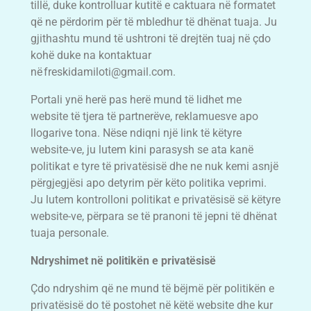
tillë, duke kontrolluar kutitë e caktuara në formatet
që ne përdorim për të mbledhur të dhënat tuaja. Ju
gjithashtu mund të ushtroni të drejtën tuaj në çdo
kohë duke na kontaktuar
në
freskidamiloti@gmail.com
.
Portali ynë herë pas herë mund të lidhet me
website të tjera të partnerëve, reklamuesve apo
llogarive tona. Nëse ndiqni një link të këtyre
website-ve, ju lutem kini parasysh se ata kanë
politikat e tyre të privatësisë dhe ne nuk kemi asnjë
përgjegjësi apo detyrim për këto politika veprimi.
Ju lutem kontrolloni politikat e privatësisë së këtyre
website-ve, përpara se të pranoni të jepni të dhënat
tuaja personale.
Ndryshimet në politikën e privatësisë
Çdo ndryshim që ne mund të bëjmë për politikën e
privatësisë do të postohet në këtë website dhe kur