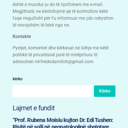
është e mundur ju do të njoftoheni me e-mail.
Megjithatë, ne këshillojmë që të kontrolloni këtë
faqe rregullisht për t’u informuar me çdo ndryshim
të nevojshëm të bërë nga ne.
Kontakte
Pyetjet, komentet dhe kërkesat në lidhje me këtë
politikë të privatësisë janë të mirëpritura të
adresohen në
freskidamiloti@gmail.com
Kërko
Kërko
Lajmet e fundit
“Prof. Rubena Moisiu kujton Dr. Edi Tushen:
Risitë që solli në neonatologjinë shqiptare.