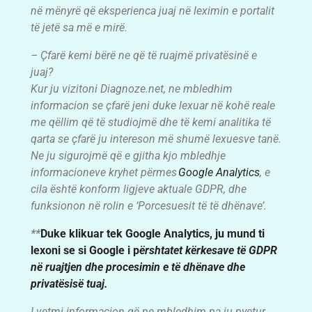
në mënyrë që eksperienca juaj në leximin e portalit
të jetë sa më e mirë.
– Çfarë kemi bërë ne që të ruajmë privatësinë e
juaj?
Kur ju vizitoni Diagnoze.net, ne mbledhim
informacion se çfarë jeni duke lexuar në kohë reale
me qëllim që të studiojmë dhe të kemi analitika të
qarta se çfarë ju intereson më shumë lexuesve tanë.
Ne ju sigurojmë që e gjitha kjo mbledhje
informacioneve kryhet përmes
Google Analytics
, e
cila është konform ligjeve aktuale GDPR, dhe
funksionon në rolin e ‘Porcesuesit të të dhënave’.
**
Duke klikuar tek Google Analytics, ju mund ti
lexoni se si Google i p
ërshtatet kërkesave të GDPR
në ruajtjen dhe procesimin e të dhënave dhe
privatësisë tuaj.
I vetmi informacion që ne mbledhim pa ju pyetur