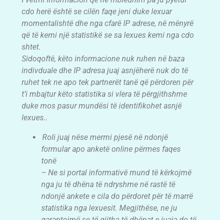
cdo herë është se cilën faqe jeni duke lexuar
momentalishtë dhe nga cfarë IP adrese, në mënyrë
që të kemi një statistikë se sa lexues kemi nga cdo
shtet.
Sidoqoftë, këto informacione nuk ruhen në baza
indivduale dhe IP adresa juaj asnjëherë nuk do të
ruhet tek ne apo tek partnerët tanë që përdoren për
t’i mbajtur këto statistika si vlera të përgjithshme
duke mos pasur mundësi të identifikohet asnjë
lexues..
Roli juaj nëse merrni pjesë në ndonjë
formular apo anketë online përmes faqes
tonë
– Ne si portal informativë mund të kërkojmë
nga ju të dhëna të ndryshme në rastë të
ndonjë ankete e cila do përdoret për të marrë
statistika nga lexuesit. Megjithëse, ne ju
garantojmë se të gjitha të dhënat e juaja do të