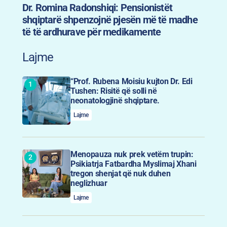
Dr. Romina Radonshiqi: Pensionistët
shqiptarë shpenzojnë pjesën më të madhe
të të ardhurave për medikamente
Lajme
“Prof. Rubena Moisiu kujton Dr. Edi
Tushen: Risitë që solli në
neonatologjinë shqiptare.
Lajme
Menopauza nuk prek vetëm trupin:
Psikiatrja Fatbardha Myslimaj Xhani
tregon shenjat që nuk duhen
neglizhuar
Lajme