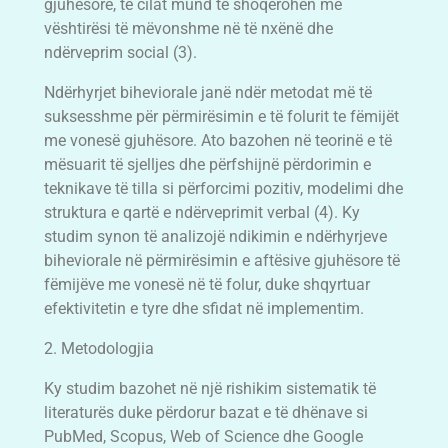
gjuhësore, të cilat mund të shoqërohen me
vështirësi të mëvonshme në të nxënë dhe
ndërveprim social (3).
Ndërhyrjet biheviorale janë ndër metodat më të
suksesshme për përmirësimin e të folurit te fëmijët
me vonesë gjuhësore. Ato bazohen në teorinë e të
mësuarit të sjelljes dhe përfshijnë përdorimin e
teknikave të tilla si përforcimi pozitiv, modelimi dhe
struktura e qartë e ndërveprimit verbal (4). Ky
studim synon të analizojë ndikimin e ndërhyrjeve
biheviorale në përmirësimin e aftësive gjuhësore të
fëmijëve me vonesë në të folur, duke shqyrtuar
efektivitetin e tyre dhe sfidat në implementim.
2. Metodologjia
Ky studim bazohet në një rishikim sistematik të
literaturës duke përdorur bazat e të dhënave si
PubMed, Scopus, Web of Science dhe Google