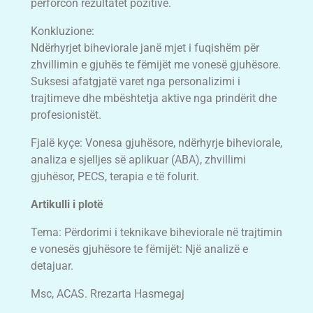
përforcon rezultatet pozitive.
Konkluzione:
Ndërhyrjet biheviorale janë mjet i fuqishëm për
zhvillimin e gjuhës te fëmijët me vonesë gjuhësore.
Suksesi afatgjatë varet nga personalizimi i
trajtimeve dhe mbështetja aktive nga prindërit dhe
profesionistët.
Fjalë kyçe: Vonesa gjuhësore, ndërhyrje biheviorale,
analiza e sjelljes së aplikuar (ABA), zhvillimi
gjuhësor, PECS, terapia e të folurit.
Artikulli i plotë
Tema: Përdorimi i teknikave biheviorale në trajtimin
e vonesës gjuhësore te fëmijët: Një analizë e
detajuar.
Msc, ACAS. Rrezarta Hasmegaj