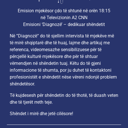
Emision mjekësor çdo të shtunë në orën 18:15
në Televizionin A2 CNN
Emisioni ‘Diagnozë’ – dedikuar shëndetit
Në “Diagnozë“ do të sjellim intervista të mjekëve më
të mirë shqiptarë dhe të huaj, lajme dhe artikuj me
referenca, videomesazhe sensibilizuese për të
përcjellë kulturë mjekësore dhe për të shtuar
vëmendjen në shëndetin tuaj. Këtu do të gjeni
informacione të shumta, por ju duhet të kontaktoni
profesionistët e shëndetit nëse vëreni ndonjë problem
shëndetësor.
Të kujdesesh për shëndetin do të thotë, të duash veten
dhe të tjerët rreth teje.
Shëndet i mirë dhe jetë cilësore!