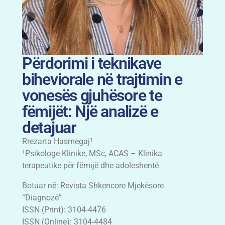
Përdorimi i teknikave
biheviorale në trajtimin e
vonesës gjuhësore te
fëmijët: Një analizë e
detajuar
Rrezarta Hasmegaj¹
¹Psikologe Klinike, MSc, ACAS – Klinika
terapeutike për fëmijë dhe adoleshentë
Botuar në: Revista Shkencore Mjekësore
“Diagnozë”
ISSN (Print): 3104-4476
ISSN (Online): 3104-4484