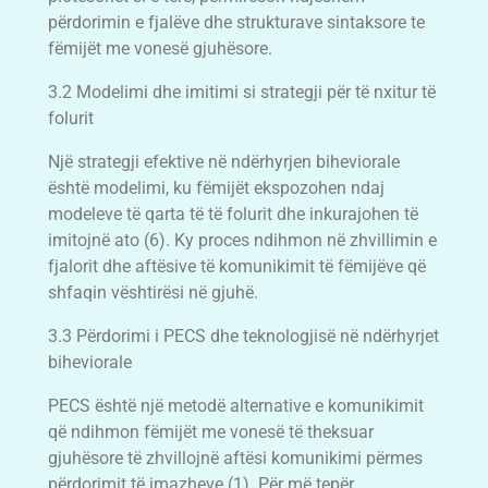
përdorimin e fjalëve dhe strukturave sintaksore te
fëmijët me vonesë gjuhësore.
3.2 Modelimi dhe imitimi si strategji për të nxitur të
folurit
Një strategji efektive në ndërhyrjen biheviorale
është modelimi, ku fëmijët ekspozohen ndaj
modeleve të qarta të të folurit dhe inkurajohen të
imitojnë ato (6). Ky proces ndihmon në zhvillimin e
fjalorit dhe aftësive të komunikimit të fëmijëve që
shfaqin vështirësi në gjuhë.
3.3 Përdorimi i PECS dhe teknologjisë në ndërhyrjet
biheviorale
PECS është një metodë alternative e komunikimit
që ndihmon fëmijët me vonesë të theksuar
gjuhësore të zhvillojnë aftësi komunikimi përmes
përdorimit të imazheve (1). Për më tepër,