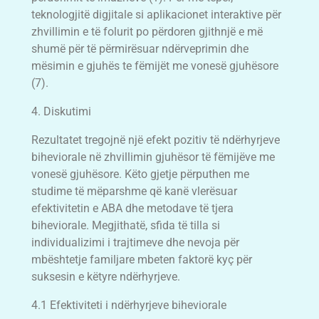
teknologjitë digjitale si aplikacionet interaktive për
zhvillimin e të folurit po përdoren gjithnjë e më
shumë për të përmirësuar ndërveprimin dhe
mësimin e gjuhës te fëmijët me vonesë gjuhësore
(7).
4. Diskutimi
Rezultatet tregojnë një efekt pozitiv të ndërhyrjeve
biheviorale në zhvillimin gjuhësor të fëmijëve me
vonesë gjuhësore. Këto gjetje përputhen me
studime të mëparshme që kanë vlerësuar
efektivitetin e ABA dhe metodave të tjera
biheviorale. Megjithatë, sfida të tilla si
individualizimi i trajtimeve dhe nevoja për
mbështetje familjare mbeten faktorë kyç për
suksesin e këtyre ndërhyrjeve.
4.1 Efektiviteti i ndërhyrjeve biheviorale