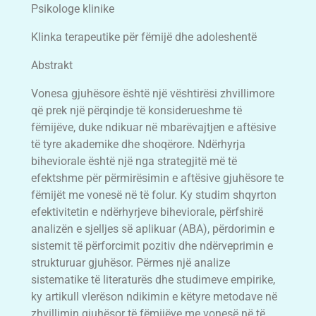
Psikologe klinike
Klinka terapeutike për fëmijë dhe adoleshentë
Abstrakt
Vonesa gjuhësore është një vështirësi zhvillimore
që prek një përqindje të konsiderueshme të
fëmijëve, duke ndikuar në mbarëvajtjen e aftësive
të tyre akademike dhe shoqërore. Ndërhyrja
biheviorale është një nga strategjitë më të
efektshme për përmirësimin e aftësive gjuhësore te
fëmijët me vonesë në të folur. Ky studim shqyrton
efektivitetin e ndërhyrjeve biheviorale, përfshirë
analizën e sjelljes së aplikuar (ABA), përdorimin e
sistemit të përforcimit pozitiv dhe ndërveprimin e
strukturuar gjuhësor. Përmes një analize
sistematike të literaturës dhe studimeve empirike,
ky artikull vlerëson ndikimin e këtyre metodave në
zhvillimin gjuhësor të fëmijëve me vonesë në të