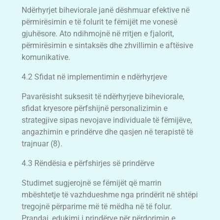
Ndërhyrjet biheviorale janë dëshmuar efektive në
përmirësimin e të folurit te fëmijët me vonesë
gjuhësore. Ato ndihmojnë në rritjen e fjalorit,
përmirësimin e sintaksës dhe zhvillimin e aftësive
komunikative.
4.2 Sfidat në implementimin e ndërhyrjeve
Pavarësisht suksesit të ndërhyrjeve biheviorale,
sfidat kryesore përfshijnë personalizimin e
strategjive sipas nevojave individuale të fëmijëve,
angazhimin e prindërve dhe qasjen në terapistë të
trajnuar (8).
4.3 Rëndësia e përfshirjes së prindërve
Studimet sugjerojnë se fëmijët që marrin
mbështetje të vazhdueshme nga prindërit në shtëpi
tregojnë përparime më të mëdha në të folur.
Prandaj, edukimi i prindërve për përdorimin e