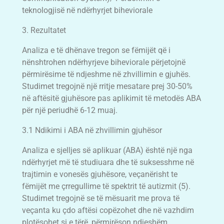
teknologjisë në ndërhyrjet biheviorale
3. Rezultatet
Analiza e të dhënave tregon se fëmijët që i
nënshtrohen ndërhyrjeve biheviorale përjetojnë
përmirësime të ndjeshme në zhvillimin e gjuhës.
Studimet tregojnë një rritje mesatare prej 30-50%
në aftësitë gjuhësore pas aplikimit të metodës ABA
për një periudhë 6-12 muaj.
3.1 Ndikimi i ABA në zhvillimin gjuhësor
Analiza e sjelljes së aplikuar (ABA) është një nga
ndërhyrjet më të studiuara dhe të suksesshme në
trajtimin e vonesës gjuhësore, veçanërisht te
fëmijët me çrregullime të spektrit të autizmit (5).
Studimet tregojnë se të mësuarit me prova të
veçanta ku çdo aftësi copëzohet dhe në vazhdim
plotësohet si e tërë, përmirëson ndjeshëm