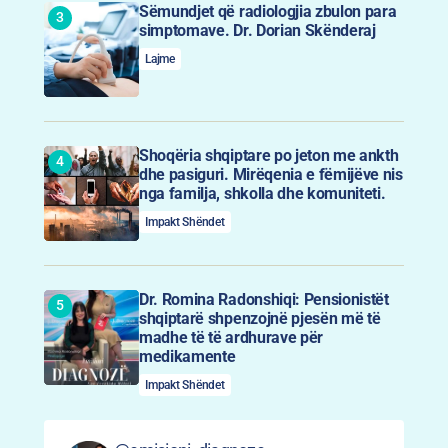
Sëmundjet që radiologjia zbulon para
simptomave. Dr. Dorian Skënderaj
Lajme
Shoqëria shqiptare po jeton me ankth
dhe pasiguri. Mirëqenia e fëmijëve nis
nga familja, shkolla dhe komuniteti.
Impakt Shëndet
Dr. Romina Radonshiqi: Pensionistët
shqiptarë shpenzojnë pjesën më të
madhe të të ardhurave për
medikamente
Impakt Shëndet