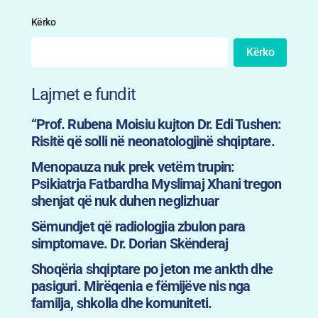
Kërko
Kërko
Lajmet e fundit
“Prof. Rubena Moisiu kujton Dr. Edi Tushen:
Risitë që solli në neonatologjinë shqiptare.
Menopauza nuk prek vetëm trupin:
Psikiatrja Fatbardha Myslimaj Xhani tregon
shenjat që nuk duhen neglizhuar
Sëmundjet që radiologjia zbulon para
simptomave. Dr. Dorian Skënderaj
Shoqëria shqiptare po jeton me ankth dhe
pasiguri. Mirëqenia e fëmijëve nis nga
familja, shkolla dhe komuniteti.