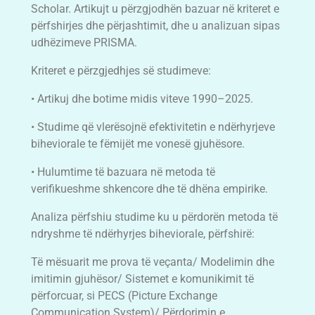
Scholar. Artikujt u përzgjodhën bazuar në kriteret e
përfshirjes dhe përjashtimit, dhe u analizuan sipas
udhëzimeve PRISMA.
Kriteret e përzgjedhjes së studimeve:
• Artikuj dhe botime midis viteve 1990–2025.
• Studime që vlerësojnë efektivitetin e ndërhyrjeve
biheviorale te fëmijët me vonesë gjuhësore.
• Hulumtime të bazuara në metoda të
verifikueshme shkencore dhe të dhëna empirike.
Analiza përfshiu studime ku u përdorën metoda të
ndryshme të ndërhyrjes biheviorale, përfshirë:
Të mësuarit me prova të veçanta/ Modelimin dhe
imitimin gjuhësor/ Sistemet e komunikimit të
përforcuar, si PECS (Picture Exchange
Communication System)/ Përdorimin e