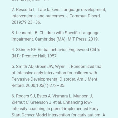
2. Rescorla L. Late talkers: Language development,
interventions, and outcomes. J Commun Disord.
2019;79:23–36.
3. Leonard LB. Children with Specific Language
Impairment. Cambridge (MA): MIT Press; 2019.
4. Skinner BF. Verbal behavior. Englewood Cliffs
(NJ): Prentice-Hall; 1957.
5. Smith AD, Groen JW, Wynn T. Randomized trial
of intensive early intervention for children with
Pervasive Developmental Disorder. Am J Ment
Retard. 2000;105(4):272–85.
6. Rogers SJ, Estes A, Vismara L, Munson J,
Zierhut C, Greenson J, et al. Enhancing low-
intensity coaching in parent-implemented Early
Start Denver Model intervention for early autism: A