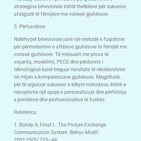
strategjive biheviorale është thelbësor për suksesin
afatgjatë të fëmijëve me vonesë gjuhësore.
5. Përfundime
Ndërhyrjet biheviorale janë një metodë e fuqishme
për përmirësimin e aftësive gjuhësore te fëmijët me
vonesë gjuhësore. Të mësuarit me prova të
veçanta, modelimi, PECS dhe përdorimi i
teknologjisë kanë treguar rezultate të rëndësishme
në rritjen e kompetencave gjuhësore. Megjithatë,
për të siguruar suksesin e këtyre metodave, është e
nevojshme një qasje e personalizuar dhe përfshirja
e prindërve dhe profesionistëve të fushës.
Referenca
1. Bondy A, Frost L. The Picture Exchange
Communication System. Behav Modif.
2001;25(5):725–44.