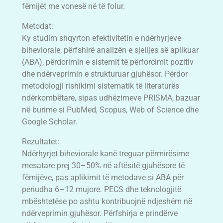
fëmijët me vonesë në të folur.
Metodat:
Ky studim shqyrton efektivitetin e ndërhyrjeve
biheviorale, përfshirë analizën e sjelljes së aplikuar
(ABA), përdorimin e sistemit të përforcimit pozitiv
dhe ndërveprimin e strukturuar gjuhësor. Përdor
metodologji rishikimi sistematik të literaturës
ndërkombëtare, sipas udhëzimeve PRISMA, bazuar
në burime si PubMed, Scopus, Web of Science dhe
Google Scholar.
Rezultatet:
Ndërhyrjet biheviorale kanë treguar përmirësime
mesatare prej 30–50% në aftësitë gjuhësore të
fëmijëve, pas aplikimit të metodave si ABA për
periudha 6–12 mujore. PECS dhe teknologjitë
mbështetëse po ashtu kontribuojnë ndjeshëm në
ndërveprimin gjuhësor. Përfshirja e prindërve