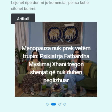
Lejohet ripërdorimi jo-komercial, për sa kohë
citohet burimi.
Artikulli
Menopauza nuk prek vetëm
trupin: Psikiatrja Fatbardha
n
Myslimaj Xhani tregon
i
shenjat që nuk duhen
.
neglizhuar