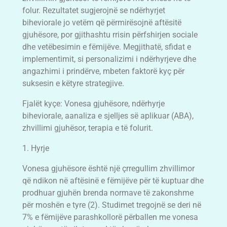
folur. Rezultatet sugjerojnë se ndërhyrjet
biheviorale jo vetëm që përmirësojnë aftësitë
gjuhësore, por gjithashtu rrisin përfshirjen sociale
dhe vetëbesimin e fëmijëve. Megjithatë, sfidat e
implementimit, si personalizimi i ndërhyrjeve dhe
angazhimi i prindërve, mbeten faktorë kyç për
suksesin e këtyre strategjive.
Fjalët kyçe: Vonesa gjuhësore, ndërhyrje
biheviorale, aanaliza e sjelljes së aplikuar (ABA),
zhvillimi gjuhësor, terapia e të folurit.
1. Hyrje
Vonesa gjuhësore është një çrregullim zhvillimor
që ndikon në aftësinë e fëmijëve për të kuptuar dhe
prodhuar gjuhën brenda normave të zakonshme
për moshën e tyre (2). Studimet tregojnë se deri në
7% e fëmijëve parashkollorë përballen me vonesa