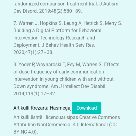
randomized comparison treatment trial. J Autism
Dev Disord. 2019;48(2):580–89.
7. Warren J, Hopkins S, Leung A, Hetrick S, Merry S.
Building a Digital Platform for Behavioral
Intervention Technology Research and
Deployment. J Behav Health Serv Res.
2020;47(1):27–38.
8. Yoder P, Woynaroski T, Fey M, Warren S. Effects
of dose frequency of early communication
intervention in young children with and without
Down syndrome. Am J Intellect Dev Disabil.
2014;119(1):17–32.
Artikulli Rrezarta Hasmegaj
Download
Artikulli është i licencuar sipas Creative Commons
Attribution-NonCommercial 4.0 International (CC
BY-NC 4.0).